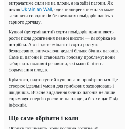
витрачатиме сили не на плоди, а на зайві пагони. Як
писав
, одна поширена помилка може
Ukrainian Wall
залишити городників без великих помідорів навіть за
гарного догляду.
Кущові (детермінантні) сорти помідорів припиняють
рости після досягнення певної висоти — їм обрізка не
потрібна. А от індетермінантні сорти ростуть
безперервно, випускаючи дедалі більше бічних пагонів.
Саме ці пагони й становлять головну проблему: вони
забирають поживні речовини, які мали б піти на
формування плодів.
Крім того, надто густий кущ погано провітрюється. Це
створює ідеальні умови для грибкових захворювань і
шкідників. Вчасне видалення бічних пагонів не лише
спрямовує енергію рослини на плоди, а й захищає її від
інфекцій.
Що саме обрізати і коли
Обрізку починають, коли рослина досягне 30