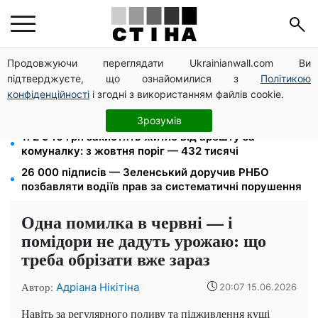
Продовжуючи переглядати Ukrainianwall.com Ви
Дефіцит товарів у Фора: рф знищила склади із
підтверджуєте, що ознайомилися з
Політикою
запасами продукції
конфіденційності
і згодні з використанням файлів cookie.
120 000 грн на авто: компенсацію для ветеранів
хочуть поширити на III групу інвалідності
Зрозумів
172 940 грн захистять житло від арешту за
комуналку: з жовтня поріг — 432 тисячі
26 000 підписів — Зеленський доручив РНБО
позбавляти водіїв прав за систематичні порушення
Одна помилка в червні — і
помідори не дадуть урожаю: що
треба обрізати вже зараз
Автор:
Адріана Нікітіна
20:07 15.06.2026
Навіть за регулярного поливу та підживлення кущі