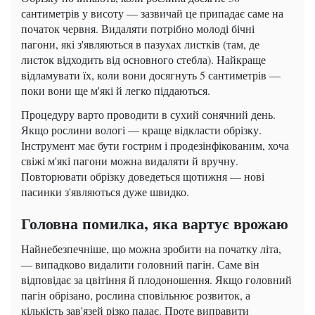
сантиметрів у висоту — зазвичай це припадає саме на
початок червня. Видаляти потрібно молоді бічні
пагони, які з'являються в пазухах листків (там, де
листок відходить від основного стебла). Найкраще
відламувати їх, коли вони досягнуть 5 сантиметрів —
поки вони ще м'які й легко піддаються.
Процедуру варто проводити в сухий сонячний день.
Якщо рослини вологі — краще відкласти обрізку.
Інструмент має бути гострим і продезінфікованим, хоча
свіжі м'які пагони можна видаляти й вручну.
Повторювати обрізку доведеться щотижня — нові
пасинки з'являються дуже швидко.
Головна помилка, яка вартує врожаю
Найнебезпечніше, що можна зробити на початку літа,
— випадково видалити головний пагін. Саме він
відповідає за цвітіння й плодоношення. Якщо головний
пагін обрізано, рослина сповільнює розвиток, а
кількість зав'язей різко падає. Проте виправити