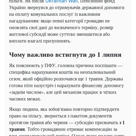
пільги. Як писав
, Пенсійний фонд
Ukrainian Wall
України звернувся до отримувачів державної допомоги
на оплату комунальних послуг із важливим
нагадуванням: якщо певні категорії громадян не
оновлять свої дані до визначеного терміну, розмір
житлової субсидії може суттєво зменшитися або
виплати взагалі призупинять.
Чому важливо встигнути до 1 липня
Як пояснюють у ПФУ, головна причина поспішати —
специфіка нарахування коштів на неопалювальний
сезон, який офіційно розпочався ще 1 травня. Держава
готова піти назустріч і нарахувати фінансову допомогу
«заднім числом», але цей механізм працює в чітких
часових межах.
Якщо людина, яка зобов'язана повторно підтвердити
право на пільгу, звернеться з пакетом документів
з 1
протягом травня або червня — субсидію призначать
травня
. Тобто громадянин отримає компенсацію за
весь неопалювальний період. Однак якщо подати заяву