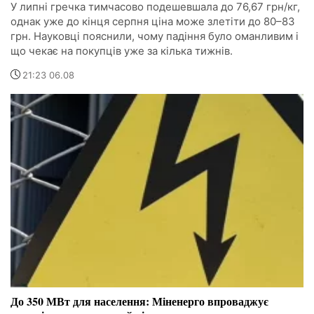
У липні гречка тимчасово подешевшала до 76,67 грн/кг,
однак уже до кінця серпня ціна може злетіти до 80–83
грн. Науковці пояснили, чому падіння було оманливим і
що чекає на покупців уже за кілька тижнів.
21:23 06.08
До 350 МВт для населення: Міненерго впроваджує