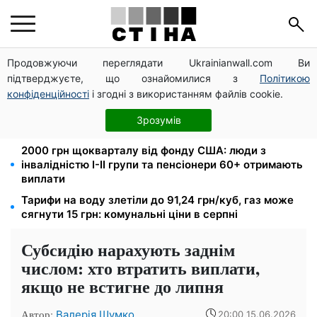
Продовжуючи переглядати Ukrainianwall.com Ви
Директорка ДОЗ Києва Тетяна Мостепан:
підтверджуєте, що ознайомилися з
Політикою
Демографічна криза потребує нових рішень уже
сьогодні
конфіденційності
і згодні з використанням файлів cookie.
Пенсійна реформа у вересні: добровільні
Зрозумів
накопичення й перегляд спецпенсій суддів
2000 грн щокварталу від фонду США: люди з
інвалідністю I-II групи та пенсіонери 60+ отримають
виплати
Тарифи на воду злетіли до 91,24 грн/куб, газ може
сягнути 15 грн: комунальні ціни в серпні
Субсидію нарахують заднім
числом: хто втратить виплати,
якщо не встигне до липня
Автор:
Валерія Шумко
20:00 15.06.2026