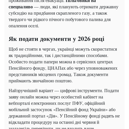
Пільговики на
проживання після евакуації.
спецпаливо
— люди, які планують отримати державну
субсидію на придбання скрапленого газу, а також
твердого чи рідкого пічного побутового палива для
опалення оселі.
Як подати документи у 2026 році
Щоб не стояти в чергах, українці можуть скористатися
як традиційними, так і дистанційними способами.
Особисто подати папери можна в сервісних центрах
Пенсійного фонду, ЦНАПах або через уповноважених
представників місцевих громад. Також документи
приймають звичайною поштою.
Найзручніший варіант — цифрові інструменти. Подати
заяву онлайн можна через особистий кабінет на
вебпорталі електронних послуг ПФУ, офіційний
мобільний застосунок «Пенсійний фонд України» або
державний портал «Дія». У Пенсійному фонді радять не
відкладати процедуру на останні дні червня й
заздалегідь перевірити, чи не входить ваше