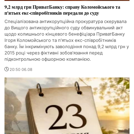
9,2 млрд грн ПриватБанку: справу Коломойського та
п'ятьох екс-співробітників передали до суду
Спеціалізована антикорупційна прокуратура скерувала
до Вищого антикорупційного суду обвинувальний акт
щодо колишнього кінцевого бенефіціара ПриватБанку
Ігоря Коломойського та п'ятьох екс-співробітників
банку. Їм інкримінують заволодіння понад 9,2 млрд грн у
2015 році через фіктивні зобов'язання перед
підконтрольною офшорною компанією.
20:50 06.08