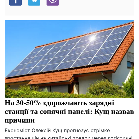
На 30-50% здорожчають зарядні
станції та сонячні панелі: Кущ назвав
причини
Економіст Олексій Кущ прогнозує стрімке
зростання цін на китайські товари через логістичні