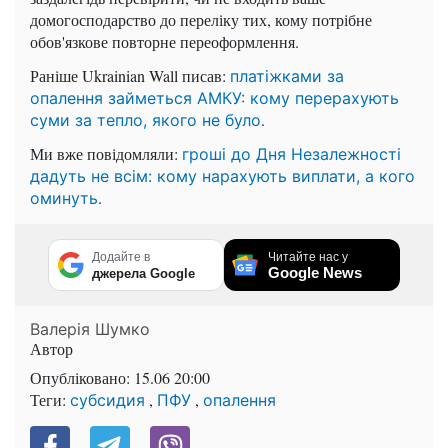
домогосподарство до переліку тих, кому потрібне
обов'язкове повторне переоформлення.
Раніше Ukrainian Wall писав:
платіжками за
опалення займеться АМКУ: кому перерахують
.
суми за тепло, якого не було
Ми вже повідомляли:
гроші до Дня Незалежності
дадуть не всім: кому нарахують виплати, а кого
.
оминуть
Додайте в
Читайте нас у
Google News
джерела Google
Валерія Шумко
Автор
Опубліковано:
15.06 20:00
Теги:
,
,
субсидия
ПФУ
опалення