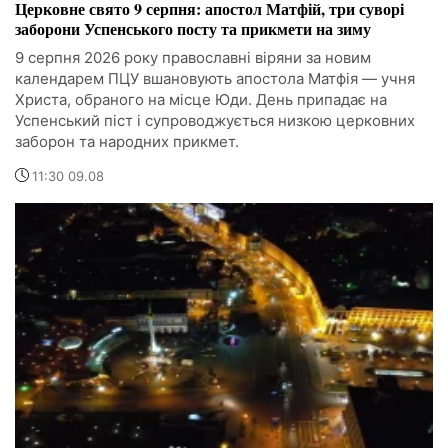
Церковне свято 9 серпня: апостол Матфій, три суворі
заборони Успенського посту та прикмети на зиму
9 серпня 2026 року православні віряни за новим
календарем ПЦУ вшановують апостола Матфія — учня
Христа, обраного на місце Юди. День припадає на
Успенський піст і супроводжується низкою церковних
заборон та народних прикмет.
11:30 09.08