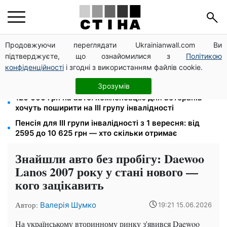
Продовжуючи переглядати Ukrainianwall.com Ви
Зарплата 30 000 грн — пенсія 11 500 грн: ПФУ
підтверджуєте, що ознайомилися з
Політикою
пояснив формулу розрахунку виплат у 2026 році
конфіденційності
і згодні з використанням файлів cookie.
Яйця від 19,90 грн за десяток: АТБ, Сільпо, Varus та
Ашан переписали цінники в серпні
Зрозумів
120 000 грн на авто: компенсацію для ветеранів
хочуть поширити на III групу інвалідності
Пенсія для III групи інвалідності з 1 вересня: від
2595 до 10 625 грн — хто скільки отримає
Знайшли авто без пробігу: Daewoo
Lanos 2007 року у стані нового —
кого зацікавить
Автор:
Валерія Шумко
19:21 15.06.2026
На українському вторинному ринку з'явився Daewoo