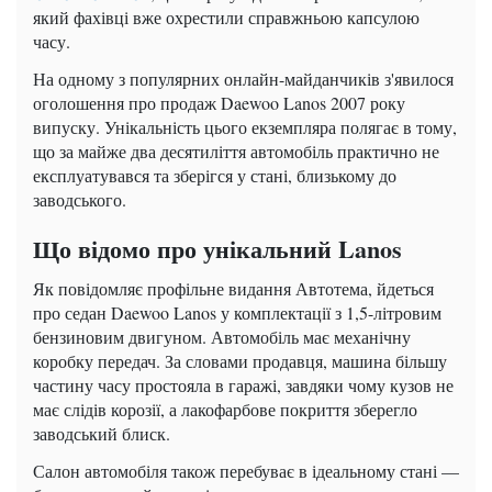
який фахівці вже охрестили справжньою капсулою
часу.
На одному з популярних онлайн-майданчиків з'явилося
оголошення про продаж Daewoo Lanos 2007 року
випуску. Унікальність цього екземпляра полягає в тому,
що за майже два десятиліття автомобіль практично не
експлуатувався та зберігся у стані, близькому до
заводського.
Що відомо про унікальний Lanos
Як повідомляє профільне видання Автотема, йдеться
про седан Daewoo Lanos у комплектації з 1,5-літровим
бензиновим двигуном. Автомобіль має механічну
коробку передач. За словами продавця, машина більшу
частину часу простояла в гаражі, завдяки чому кузов не
має слідів корозії, а лакофарбове покриття зберегло
заводський блиск.
Салон автомобіля також перебуває в ідеальному стані —