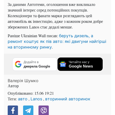
За даними Автотеми, оголошення вже викликало
значний інтерес серед потенційних покупців.
Колекціонери та фанати марки розглядають цей
автомобіль як інвестицію, адже з кожним роком добре
збережених Lanos стає дедалі менше.
Раніше Ukrainian Wall писав:
беруть дизель, а
ремонт коштує як пів авто: які двигуни найгірші
.
на вторинному ринку
Додайте в
Читайте нас у
Google News
джерела Google
Валерія Шумко
Автор
Опубліковано:
15.06 19:21
Теги:
,
,
авто
Lanos
вторинний авторинок