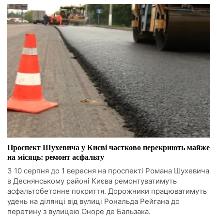
Проспект Шухевича у Києві частково перекриють майже
на місяць: ремонт асфальту
З 10 серпня до 1 вересня на проспекті Романа Шухевича
в Деснянському районі Києва ремонтуватимуть
асфальтобетонне покриття. Дорожники працюватимуть
удень на ділянці від вулиці Рональда Рейгана до
перетину з вулицею Оноре де Бальзака.