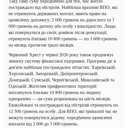
Таку саму суму передбачено для тих, чиє житло
постраждало від обстрілів. Найбільш вразливі ВПО, які
не отримують державних виплат, мають право на
щомісячну допомогу: 2 000 гривень на дорослого та 3
000 гривень на дитину або особу з інвалідністю. Люди,
які повернулися до своїх домівок після деокупації,
отримують близько 10 800 гривень — по 3 600 гривень
на місяць протягом трьох місяців.
Червоний Хрест у червні 2026 року також продовжує
змінену систему фінансової підтримки. Програма діє в
дев'яти найбільш постраждалих областях: Харківській,
Херсонській, Запорізькій, Дніпропетровській,
Донецькій, Сумській, Чернігівській, Миколаївській та
Одеській. Жителям прифронтових територій
виплачують близько 10 800 гривень на людину
одноразово — ця сума розрахована на шість місяців.
Евакуйовані та постраждалі від обстрілів отримують по
12 300 гривень на особу. Для ВПО, які тривалий час не
можуть повернутися додому, передбачено щомісячні
виплати від 2 000 до 3 000 гривень.