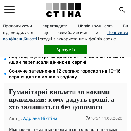
Продовжуючи переглядати Ukrainianwall.com Ви
Середа 12 серпня — найнебезпечніший день тижня:
підтверджуєте, що ознайомилися з
Політикою
що можна й не можна робити з 10 до 16 серпня
конфіденційності
і згодні з використанням файлів cookie.
Фейкові сайти сервісних центрів МВС: шахраї
виманюють гроші у водіїв перед виїздом за кордон
Зрозумів
Яйця від 19,90 грн за десяток: АТБ, Сільпо, Varus та
Ашан переписали цінники в серпні
Сонячне затемнення 12 серпня: гороскоп на 10–16
серпня для всіх знаків зодіаку
Гуманітарні виплати за новими
правилами: кому дадуть гроші, а
хто залишиться без допомоги
Автор:
Адріана Нікітіна
10:54 14.06.2026
Міжнародні гуманітарні організації оновили програми