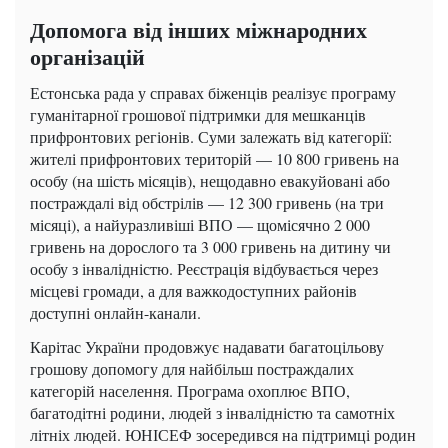
Допомога від інших міжнародних
організацій
Естонська рада у справах біженців реалізує програму
гуманітарної грошової підтримки для мешканців
прифронтових регіонів. Суми залежать від категорії:
жителі прифронтових територій — 10 800 гривень на
особу (на шість місяців), нещодавно евакуйовані або
постраждалі від обстрілів — 12 300 гривень (на три
місяці), а найуразливіші ВПО — щомісячно 2 000
гривень на дорослого та 3 000 гривень на дитину чи
особу з інвалідністю. Реєстрація відбувається через
місцеві громади, а для важкодоступних районів
доступні онлайн-канали.
Карітас України продовжує надавати багатоцільову
грошову допомогу для найбільш постраждалих
категорій населення. Програма охоплює ВПО,
багатодітні родини, людей з інвалідністю та самотніх
літніх людей. ЮНІСЕФ зосередився на підтримці родин