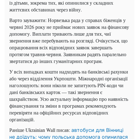
із дітьми, зокрема тих, які опинилися у складних
життєвих обставинах через війну.
Варто зауважити: Норвезька рада у справах біженців у
червні 2026 року не приймає нових заявок на фінансову
допомогу. Виплати тривають лише для тих, чиї
звернення вже перебувають на розгляді. Очікується, що
опрацювання всіх відповідних заявок завершать
протягом травня-червня. Заявникам радять паралельно
звертатися до інших гуманітарних програм.
У всіх випадках кошти надходять на банківські рахунки
або через відділення Укрпошти. Міжнародні організації
наголошують: вони ніколи не запитують PIN-коди чи
дані банківських карток — такі звернення є
шахрайством. Усю актуальну інформацію про наявність
фінансування та зміни в програмах рекомендують
перевіряти на офіційних ресурсах відповідних
організацій.
Раніше Ukrainian Wall писав:
автобуси для Вінниці
не доїдуть: чому польська допомога опинилася