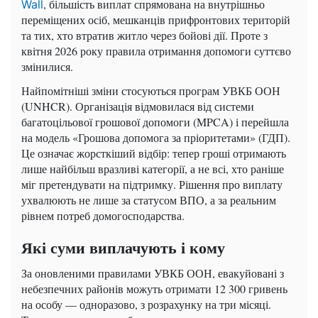
, більшість виплат спрямована на внутрішньо
Wall
переміщених осіб, мешканців прифронтових територій
та тих, хто втратив житло через бойові дії. Проте з
квітня 2026 року правила отримання допомоги суттєво
змінилися.
Найпомітніші зміни стосуються програм УВКБ ООН
(UNHCR). Організація відмовилася від системи
багатоцільової грошової допомоги (MPCA) і перейшла
на модель «Грошова допомога за пріоритетами» (ГДП).
Це означає жорсткіший відбір: тепер гроші отримають
лише найбільш вразливі категорії, а не всі, хто раніше
міг претендувати на підтримку. Рішення про виплату
ухвалюють не лише за статусом ВПО, а за реальним
рівнем потреб домогосподарства.
Які суми виплачують і кому
За оновленими правилами УВКБ ООН, евакуйовані з
небезпечних районів можуть отримати 12 300 гривень
на особу — одноразово, з розрахунку на три місяці.