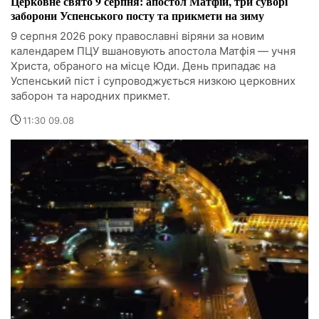
Церковне свято 9 серпня: апостол Матфій, три суворі
заборони Успенського посту та прикмети на зиму
9 серпня 2026 року православні віряни за новим
календарем ПЦУ вшановують апостола Матфія — учня
Христа, обраного на місце Юди. День припадає на
Успенський піст і супроводжується низкою церковних
заборон та народних прикмет.
11:30 09.08