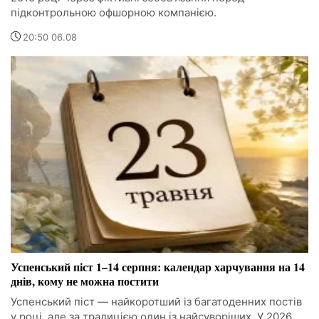
підконтрольною офшорною компанією.
20:50 06.08
Успенський піст 1–14 серпня: календар харчування на 14
днів, кому не можна постити
Успенський піст — найкоротший із багатоденних постів
у році, але за традицією один із найсуворіших. У 2026