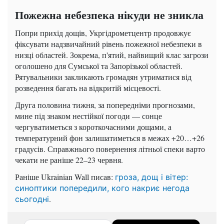
Пожежна небезпека нікуди не зникла
Попри прихід дощів, Укргідрометцентр продовжує
фіксувати надзвичайний рівень пожежної небезпеки в
низці областей. Зокрема, п'ятий, найвищий клас загрози
оголошено для Сумської та Запорізької областей.
Рятувальники закликають громадян утриматися від
розведення багать на відкритій місцевості.
Друга половина тижня, за попередніми прогнозами,
мине під знаком нестійкої погоди — сонце
чергуватиметься з короткочасними дощами, а
температурний фон залишатиметься в межах +20…+26
градусів. Справжнього повернення літньої спеки варто
чекати не раніше 22–23 червня.
Раніше Ukrainian Wall писав:
гроза, дощ і вітер:
синоптики попередили, кого накриє негода
.
сьогодні