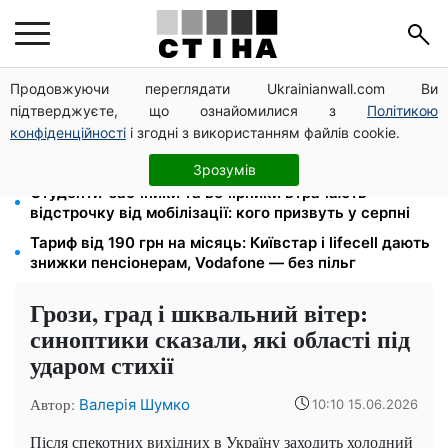
Продовжуючи переглядати Ukrainianwall.com Ви
Депо Укрпошти знищено в Павлограді: двоє
підтверджуєте, що ознайомилися з
Політикою
загиблих, доставку пенсій відновлять резервом
конфіденційності
і згодні з використанням файлів cookie.
Пенсійна реформа у вересні: добровільні
накопичення й перегляд спецпенсій суддів
Зрозумів
Студенти-заочники та вечірники втрачають
відстрочку від мобілізації: кого призвуть у серпні
Тариф від 190 грн на місяць: Київстар і lifecell дають
знижки пенсіонерам, Vodafone — без пільг
Грози, град і шквальний вітер:
синоптики сказали, які області під
ударом стихії
Автор:
Валерія Шумко
10:10 15.06.2026
Після спекотних вихідних в Україну заходить холодний