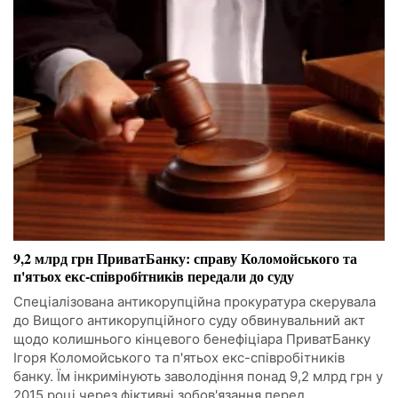
9,2 млрд грн ПриватБанку: справу Коломойського та
п'ятьох екс-співробітників передали до суду
Спеціалізована антикорупційна прокуратура скерувала
до Вищого антикорупційного суду обвинувальний акт
щодо колишнього кінцевого бенефіціара ПриватБанку
Ігоря Коломойського та п'ятьох екс-співробітників
банку. Їм інкримінують заволодіння понад 9,2 млрд грн у
2015 році через фіктивні зобов'язання перед