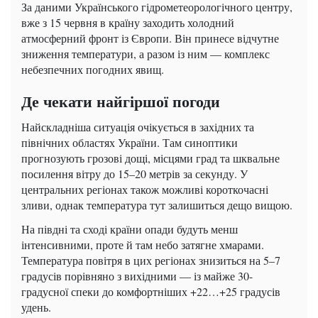
За даними Українського гідрометеорологічного центру,
вже з 15 червня в країну заходить холодний
атмосферний фронт із Європи. Він принесе відчутне
зниження температури, а разом із ним — комплекс
небезпечних погодних явищ.
Де чекати найгіршої погоди
Найскладніша ситуація очікується в західних та
північних областях України. Там синоптики
прогнозують грозові дощі, місцями град та шквальне
посилення вітру до 15–20 метрів за секунду. У
центральних регіонах також можливі короткочасні
зливи, однак температура тут залишиться дещо вищою.
На півдні та сході країни опади будуть менш
інтенсивними, проте й там небо затягне хмарами.
Температура повітря в цих регіонах знизиться на 5–7
градусів порівняно з вихідними — із майже 30-
градусної спеки до комфортніших +22…+25 градусів
удень.