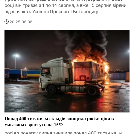
році він триває з 1 по 14 серпня, а вже 15 серпня віряни
відзначають Успіння Пресвятої Богородиці.
20:25 06.08
Понад 400 тис. кв. м складів знищила росія: ціни в
магазинах зростуть на 15%
росія з початку липня знищила понад 400 тисяч кв. м