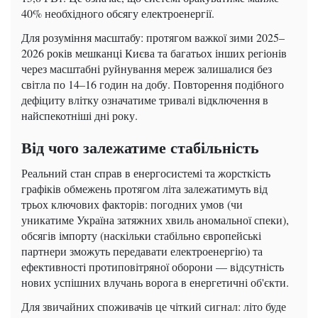
40% необхідного обсягу електроенергії.
Для розуміння масштабу: протягом важкої зими 2025–
2026 років мешканці Києва та багатьох інших регіонів
через масштабні руйнування мереж залишалися без
світла по 14–16 годин на добу. Повторення подібного
дефіциту влітку означатиме тривалі відключення в
найспекотніші дні року.
Від чого залежатиме стабільність
Реальний стан справ в енергосистемі та жорсткість
графіків обмежень протягом літа залежатимуть від
трьох ключових факторів: погодних умов (чи
уникатиме Україна затяжних хвиль аномальної спеки),
обсягів імпорту (наскільки стабільно європейські
партнери зможуть передавати електроенергію) та
ефективності протиповітряної оборони — відсутність
нових успішних влучань ворога в енергетичні об'єкти.
Для звичайних споживачів це чіткий сигнал: літо буде