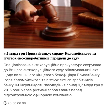
9,2 млрд грн ПриватБанку: справу Коломойського та
п'ятьох екс-співробітників передали до суду
Спеціалізована антикорупційна прокуратура скерувала
до Вищого антикорупційного суду обвинувальний акт
щодо колишнього кінцевого бенефіціара ПриватБанку
Ігоря Коломойського та п'ятьох екс-співробітників
банку. Їм інкримінують заволодіння понад 9,2 млрд грн у
2015 році через фіктивні зобов'язання перед
підконтрольною офшорною компанією.
20:50 06.08