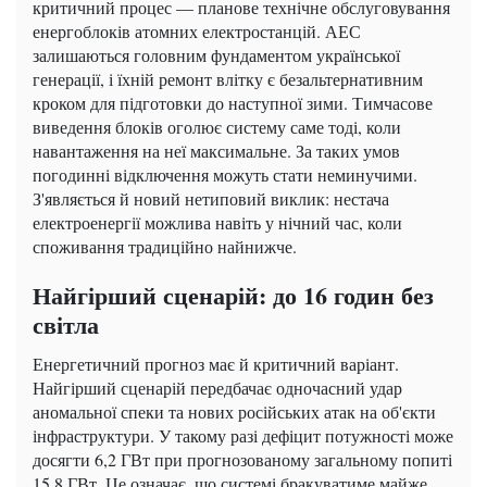
критичний процес — планове технічне обслуговування
енергоблоків атомних електростанцій. АЕС
залишаються головним фундаментом української
генерації, і їхній ремонт влітку є безальтернативним
кроком для підготовки до наступної зими. Тимчасове
виведення блоків оголює систему саме тоді, коли
навантаження на неї максимальне. За таких умов
погодинні відключення можуть стати неминучими.
З'являється й новий нетиповий виклик: нестача
електроенергії можлива навіть у нічний час, коли
споживання традиційно найнижче.
Найгірший сценарій: до 16 годин без
світла
Енергетичний прогноз має й критичний варіант.
Найгірший сценарій передбачає одночасний удар
аномальної спеки та нових російських атак на об'єкти
інфраструктури. У такому разі дефіцит потужності може
досягти 6,2 ГВт при прогнозованому загальному попиті
15,8 ГВт. Це означає, що системі бракуватиме майже