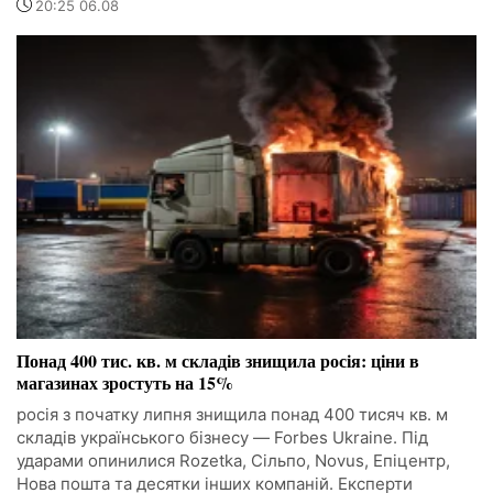
20:25 06.08
Понад 400 тис. кв. м складів знищила росія: ціни в
магазинах зростуть на 15%
росія з початку липня знищила понад 400 тисяч кв. м
складів українського бізнесу — Forbes Ukraine. Під
ударами опинилися Rozetka, Сільпо, Novus, Епіцентр,
Нова пошта та десятки інших компаній. Експерти