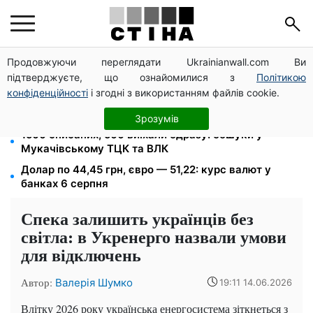
Продовжуючи переглядати Ukrainianwall.com Ви
Міст Метро частково перекриють 7-10 серпня:
підтверджуєте, що ознайомилися з
Політикою
водіям Києва радять планувати об'їзд
конфіденційності
і згодні з використанням файлів cookie.
Кешбек до 40% на Netflix та YouTube: Ощадбанк і
Mastercard запустили акцію до кінця жовтня
Зрозумів
1500 списаних, 500 виїхали одразу: обшуки у
Мукачівському ТЦК та ВЛК
Долар по 44,45 грн, євро — 51,22: курс валют у
банках 6 серпня
Спека залишить українців без
світла: в Укренерго назвали умови
для відключень
Автор:
Валерія Шумко
19:11 14.06.2026
Влітку 2026 року українська енергосистема зіткнеться з