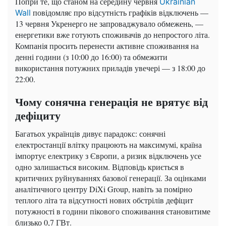
Попри те, що станом на середину червня
Ukrainian
повідомляє про відсутність графіків відключень —
Wall
13 червня Укренерго не запроваджувало обмежень, —
енергетики вже готують споживачів до непростого літа.
Компанія просить перенести активне споживання на
денні години (з 10:00 до 16:00) та обмежити
використання потужних приладів увечері — з 18:00 до
22:00.
Чому сонячна генерація не врятує від
дефіциту
Багатьох українців дивує парадокс: сонячні
електростанції влітку працюють на максимумі, країна
імпортує електрику з Європи, а ризик відключень усе
одно залишається високим. Відповідь криється в
критичних руйнуваннях базової генерації. За оцінками
аналітичного центру DiXi Group, навіть за помірно
теплого літа та відсутності нових обстрілів дефіцит
потужності в години пікового споживання становитиме
близько 0,7 ГВт.