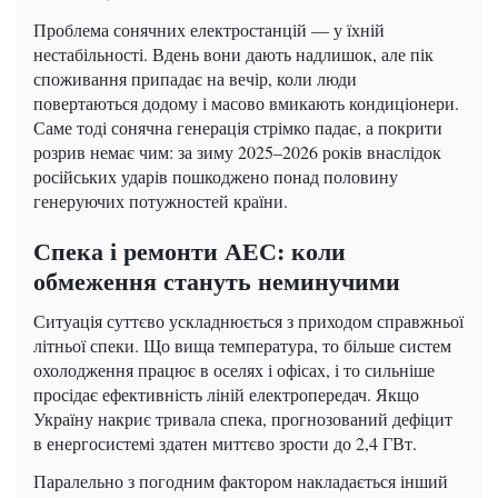
Проблема сонячних електростанцій — у їхній
нестабільності. Вдень вони дають надлишок, але пік
споживання припадає на вечір, коли люди
повертаються додому і масово вмикають кондиціонери.
Саме тоді сонячна генерація стрімко падає, а покрити
розрив немає чим: за зиму 2025–2026 років внаслідок
російських ударів пошкоджено понад половину
генеруючих потужностей країни.
Спека і ремонти АЕС: коли
обмеження стануть неминучими
Ситуація суттєво ускладнюється з приходом справжньої
літньої спеки. Що вища температура, то більше систем
охолодження працює в оселях і офісах, і то сильніше
просідає ефективність ліній електропередач. Якщо
Україну накриє тривала спека, прогнозований дефіцит
в енергосистемі здатен миттєво зрости до 2,4 ГВт.
Паралельно з погодним фактором накладається інший