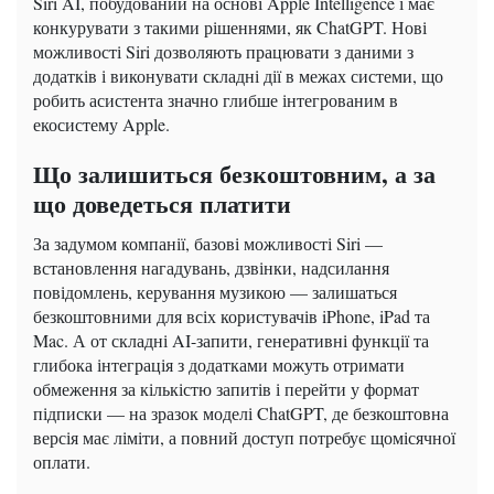
Siri AI, побудований на основі Apple Intelligence і має
конкурувати з такими рішеннями, як ChatGPT. Нові
можливості Siri дозволяють працювати з даними з
додатків і виконувати складні дії в межах системи, що
робить асистента значно глибше інтегрованим в
екосистему Apple.
Що залишиться безкоштовним, а за
що доведеться платити
За задумом компанії, базові можливості Siri —
встановлення нагадувань, дзвінки, надсилання
повідомлень, керування музикою — залишаться
безкоштовними для всіх користувачів iPhone, iPad та
Mac. А от складні AI-запити, генеративні функції та
глибока інтеграція з додатками можуть отримати
обмеження за кількістю запитів і перейти у формат
підписки — на зразок моделі ChatGPT, де безкоштовна
версія має ліміти, а повний доступ потребує щомісячної
оплати.