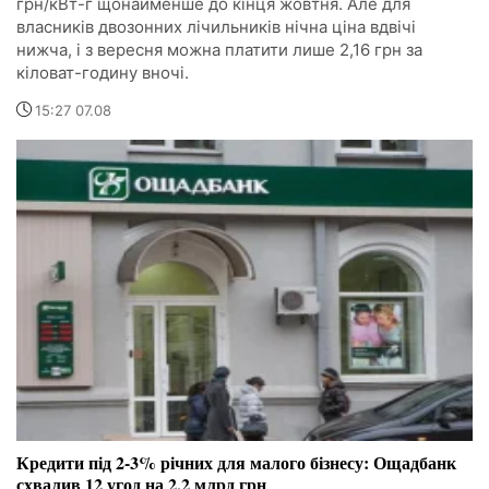
грн/кВт-г щонайменше до кінця жовтня. Але для
власників двозонних лічильників нічна ціна вдвічі
нижча, і з вересня можна платити лише 2,16 грн за
кіловат-годину вночі.
15:27 07.08
Кредити під 2-3% річних для малого бізнесу: Ощадбанк
схвалив 12 угод на 2,2 млрд грн