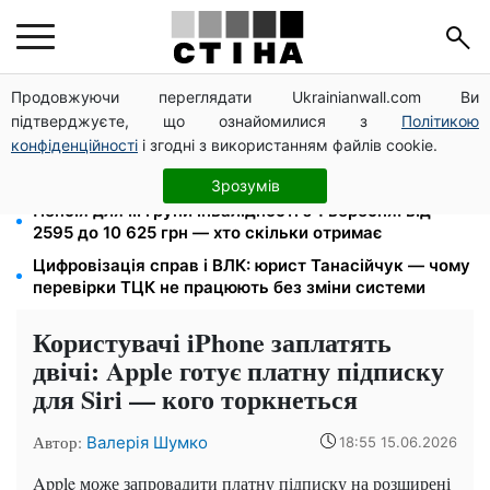
Продовжуючи переглядати Ukrainianwall.com Ви
Звільнені з полону безплатно відновлять
підтверджуєте, що ознайомилися з
Політикою
посвідчення водія: умови від МВС
конфіденційності
і згодні з використанням файлів cookie.
26 000 підписів — Зеленський доручив РНБО
позбавляти водіїв прав за систематичні порушення
Зрозумів
Пенсія для III групи інвалідності з 1 вересня: від
2595 до 10 625 грн — хто скільки отримає
Цифровізація справ і ВЛК: юрист Танасійчук — чому
перевірки ТЦК не працюють без зміни системи
Користувачі iPhone заплатять
двічі: Apple готує платну підписку
для Siri — кого торкнеться
Автор:
Валерія Шумко
18:55 15.06.2026
Apple може запровадити платну підписку на розширені