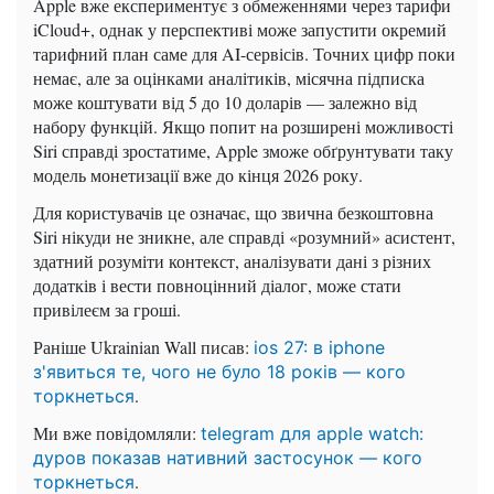
Apple вже експериментує з обмеженнями через тарифи
iCloud+, однак у перспективі може запустити окремий
тарифний план саме для AI-сервісів. Точних цифр поки
немає, але за оцінками аналітиків, місячна підписка
може коштувати від 5 до 10 доларів — залежно від
набору функцій. Якщо попит на розширені можливості
Siri справді зростатиме, Apple зможе обґрунтувати таку
модель монетизації вже до кінця 2026 року.
Для користувачів це означає, що звична безкоштовна
Siri нікуди не зникне, але справді «розумний» асистент,
здатний розуміти контекст, аналізувати дані з різних
додатків і вести повноцінний діалог, може стати
привілеєм за гроші.
Раніше Ukrainian Wall писав:
ios 27: в iphone
з'явиться те, чого не було 18 років — кого
.
торкнеться
Ми вже повідомляли:
telegram для apple watch:
дуров показав нативний застосунок — кого
.
торкнеться