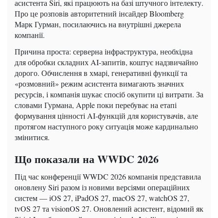
асистента Siri, які працюють на базі штучного інтелекту.
Про це розповів авторитетний інсайдер Bloomberg
Марк Гурман, посилаючись на внутрішні джерела
компанії.
Причина проста: серверна інфраструктура, необхідна
для обробки складних AI-запитів, коштує надзвичайно
дорого. Обчислення в хмарі, генеративні функції та
«розмовний» режим асистента вимагають значних
ресурсів, і компанія шукає спосіб окупити ці витрати. За
словами Гурмана, Apple поки перебуває на етапі
формування цінності AI-функцій для користувачів, але
протягом наступного року ситуація може кардинально
змінитися.
Що показали на WWDC 2026
Під час конференції WWDC 2026 компанія представила
оновлену Siri разом із новими версіями операційних
систем — iOS 27, iPadOS 27, macOS 27, watchOS 27,
tvOS 27 та visionOS 27. Оновлений асистент, відомий як