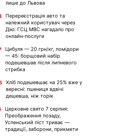
лише до Львова
Перереєстрація авто та
3
належний користувач через
Дію: ГСЦ МВС нагадало про
онлайн-послуги
Цибуля — 20 грн/кг, помідори
7
— 45: борщовий набір
подешевшав після липневого
стрибка
Хліб подешевшає на 25% вже у
6
вересні: пшениця вдвічі
дешевша, ніж торік
Церковне свято 7 серпня:
6
Преображення позаду,
Успенський піст триває —
традиції, заборони, прикмети