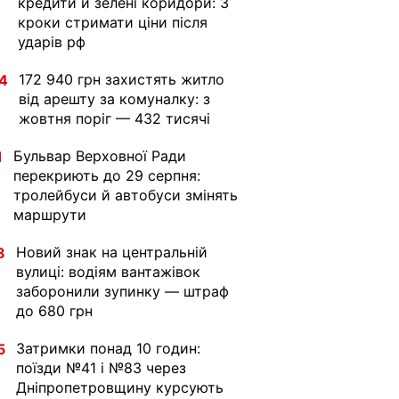
кредити й зелені коридори: 3
кроки стримати ціни після
ударів рф
172 940 грн захистять житло
4
від арешту за комуналку: з
жовтня поріг — 432 тисячі
Бульвар Верховної Ради
1
перекриють до 29 серпня:
тролейбуси й автобуси змінять
маршрути
Новий знак на центральній
8
вулиці: водіям вантажівок
заборонили зупинку — штраф
до 680 грн
Затримки понад 10 годин:
5
поїзди №41 і №83 через
Дніпропетровщину курсують