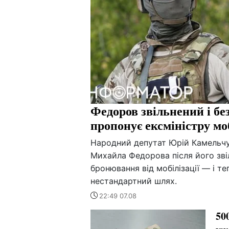
Федоров звільнений і б
пропонує ексміністру мо
Народний депутат Юрій Камельчу
Михайла Федорова після його зві
бронювання від мобілізації — і 
нестандартний шлях.
22:49 07.08
50