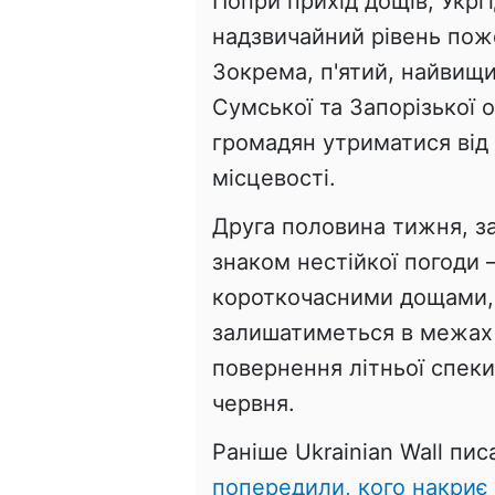
Попри прихід дощів, Укр
надзвичайний рівень пож
Зокрема, п'ятий, найвищ
Сумської та Запорізької 
громадян утриматися від 
місцевості.
Друга половина тижня, з
знаком нестійкої погоди
короткочасними дощами,
залишатиметься в межах
повернення літньої спеки
червня.
Раніше Ukrainian Wall пис
попередили, кого накриє 