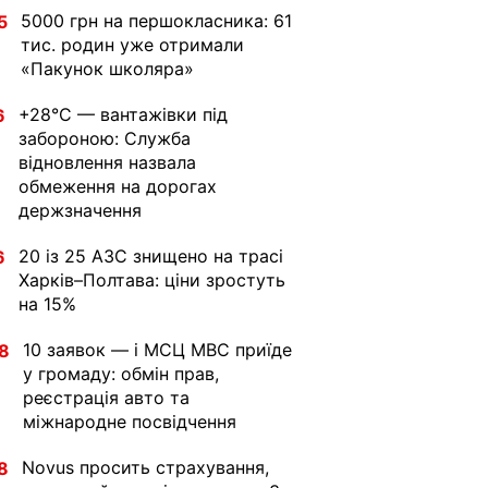
5000 грн на першокласника: 61
5
тис. родин уже отримали
«Пакунок школяра»
+28°C — вантажівки під
6
забороною: Служба
відновлення назвала
обмеження на дорогах
держзначення
20 із 25 АЗС знищено на трасі
6
Харків–Полтава: ціни зростуть
на 15%
10 заявок — і МСЦ МВС приїде
8
у громаду: обмін прав,
реєстрація авто та
міжнародне посвідчення
Novus просить страхування,
8