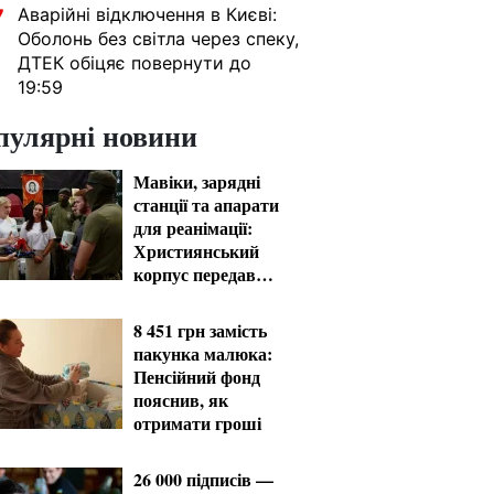
Аварійні відключення в Києві:
7
Оболонь без світла через спеку,
ДТЕК обіцяє повернути до
19:59
пулярні новини
Мавіки, зарядні
станції та апарати
для реанімації:
Християнський
корпус передав
вантаж на
Запорізький та
8 451 грн замість
Покровський
пакунка малюка:
напрямки
Пенсійний фонд
пояснив, як
отримати гроші
26 000 підписів —