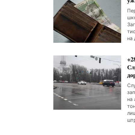
уж
Пе
шк
За
тис
на 
+2
Сл
до
Сл
за
на
тон
ли
штр