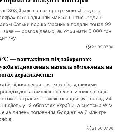
е отримали «Пакунок школяра»
рші 308,4 млн грн за програмою «Пакунок
оляра» вже надійшли майже 61 тис. родин.
галом батьки першокласників подали понад 99
. заяв — розповідаємо, як отримати 5 000 грн
дитину.
22:05 07.08
8°C — вантажівки під забороною:
ужба відновлення назвала обмеження на
рогах держзначення
ужби відновлення разом із підрядниками
проваджують комплекс превентивних заходів
 автомагістралях: обмеження для фур понад 24
ни діють у 12 областях України, а система WIM
ше за липень поповнила бюджет на 7 млн грн
афів.
21:56 07.08