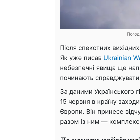
Погод
Після спекотних вихідних 
Як уже писав
Ukrainian Wa
небезпечні явища ще нап
починають справджувати
За даними Українського г
15 червня в країну заход
Європи. Він принесе від
разом із ним — комплекс
Де чекати найгіршо