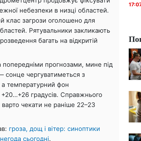
гідрометцентр продовжує фіксувати
17:0
ежної небезпеки в низці областей.
ий клас загрози оголошено для
областей. Рятувальники закликають
По
розведення багать на відкритій
а попередніми прогнозами, мине під
 — сонце чергуватиметься з
 а температурний фон
 +20…+26 градусів. Справжнього
 варто чекати не раніше 22–23
ав:
гроза, дощ і вітер: синоптики
негода сьогодні
.