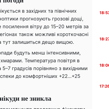
кується в західних та північних
18:5
ноптики прогнозують грозові дощі,
 посилення вітру до 15–20 метрів за
регіонах також можливі короткочасні
18:2
а тут залишиться дещо вищою.
и опади будуть менш інтенсивними,
 хмарами. Температура повітря в
18:0
а 5–7 градусів порівняно з вихідними
 спеки до комфортніших +22…+25
17:2
нікуди не зникла