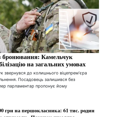
ез бронювання: Камельчук
білізацію на загальних умовах
к звернувся до колишнього віцепрем'єра
льнення. Посадовець залишився без
тепер парламентар пропонує йому
00 грн на першокласника: 61 тис. родин