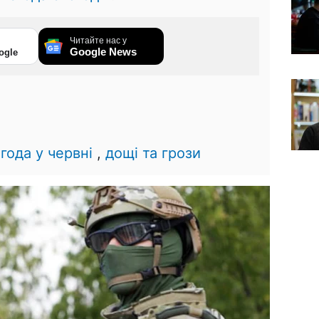
Читайте нас у
Google News
ogle
года у червні
,
дощі та грози