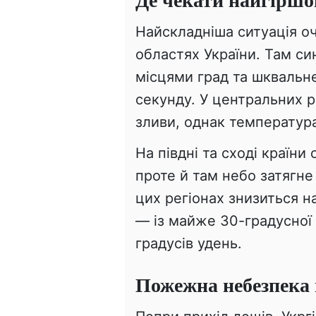
Найскладніша ситуація очі
областях України. Там си
місцями град та шквальне
секунду. У центральних 
зливи, однак температур
На півдні та сході країн
проте й там небо затягне
цих регіонах знизиться н
— із майже 30-градусної
градусів удень.
Пожежна небезпека 