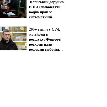
Зеленський доручив
РНБО позбавляти
водіїв прав за
систематичні
порушення
200+ тисяч у СЗЧ,
мільйони в
розшуку: Федоров
розкрив план
реформи мобілізації
та ТЦК