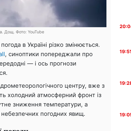
20:0
а. Дощ. Фото: YouTube
погода в Україні різко змінюється.
19:5
ll
, синоптики попереджали про
ередодні — і ось прогнози
ся.
19:2
ідрометеорологічного центру, вже з
ить холодний атмосферний фронт із
чутне зниження температури, а
 небезпечних погодних явищ.
19:0
ї погоди