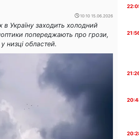
22:0
10:10 15.06.2026
х в Україну заходить холодний
21:5
ноптики попереджають про грози,
 у низці областей.
21:2
20:4
20:2