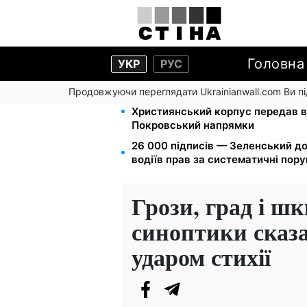
Головна
УКР
РУС
Продовжуючи переглядати Ukrainianwall.com Ви 
Мавіки, зарядні станції та апарат
Християнський корпус передав в
Покровський напрямки
26 000 підписів — Зеленський д
водіїв прав за систематичні пор
Грози, град і ш
синоптики сказал
ударом стихії