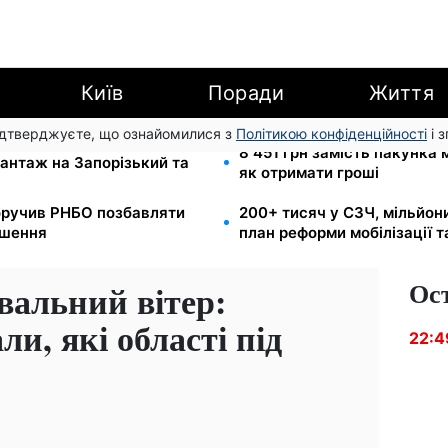
Київ
Поради
Життя
підтверджуєте, що ознайомилися з
Політикою конфіденційності
і 
и для реанімації:
8 451 грн замість пакунка
антаж на Запорізький та
як отримати гроші
оручив РНБО позбавляти
200+ тисяч у СЗЧ, мільйон
ушення
план реформи мобілізації 
Ос
квальний вітер:
и, які області під
22:4