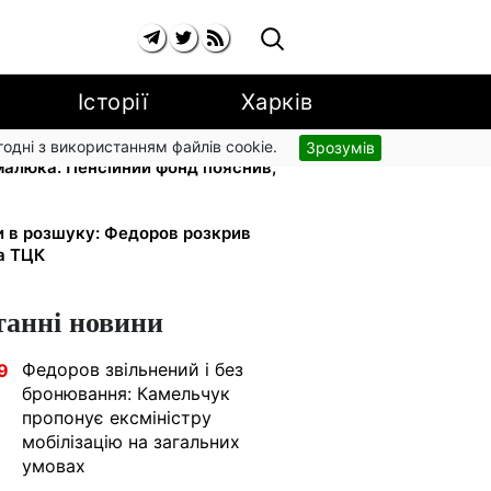
Історії
Харків
згодні з використанням файлів cookie.
Зрозумів
 малюка: Пенсійний фонд пояснив,
и в розшуку: Федоров розкрив
та ТЦК
танні новини
Федоров звільнений і без
9
бронювання: Камельчук
пропонує ексміністру
мобілізацію на загальних
умовах