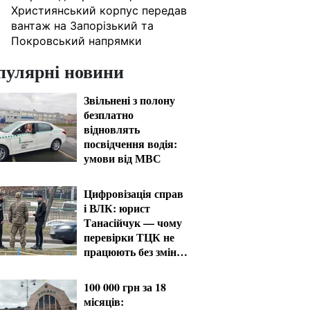
Християнський корпус передав
вантаж на Запорізький та
Покровський напрямки
пулярні новини
Звільнені з полону
безплатно
відновлять
посвідчення водія:
умови від МВС
Цифровізація справ
і ВЛК: юрист
Танасійчук — чому
перевірки ТЦК не
працюють без зміни
системи
100 000 грн за 18
місяців: