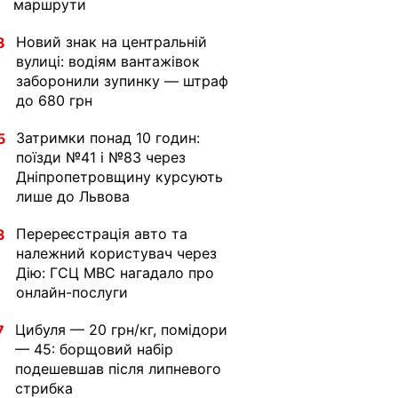
маршрути
Новий знак на центральній
8
вулиці: водіям вантажівок
заборонили зупинку — штраф
до 680 грн
Затримки понад 10 годин:
5
поїзди №41 і №83 через
Дніпропетровщину курсують
лише до Львова
Перереєстрація авто та
3
належний користувач через
Дію: ГСЦ МВС нагадало про
онлайн-послуги
Цибуля — 20 грн/кг, помідори
7
— 45: борщовий набір
подешевшав після липневого
стрибка