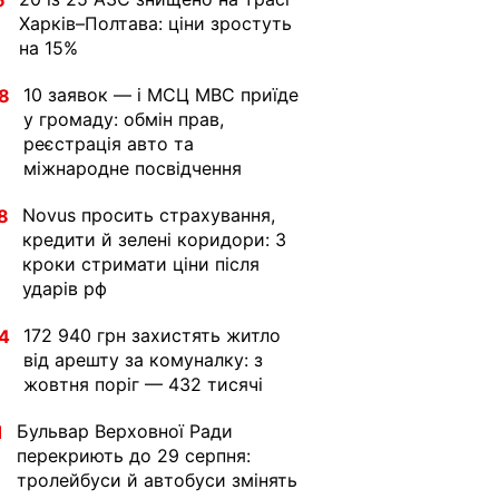
6
Харків–Полтава: ціни зростуть
на 15%
10 заявок — і МСЦ МВС приїде
8
у громаду: обмін прав,
реєстрація авто та
міжнародне посвідчення
Novus просить страхування,
8
кредити й зелені коридори: 3
кроки стримати ціни після
ударів рф
172 940 грн захистять житло
4
від арешту за комуналку: з
жовтня поріг — 432 тисячі
Бульвар Верховної Ради
1
перекриють до 29 серпня:
тролейбуси й автобуси змінять