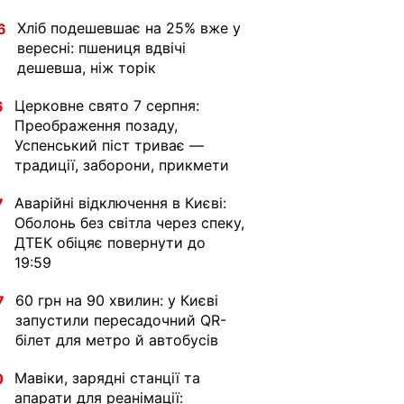
Хліб подешевшає на 25% вже у
6
вересні: пшениця вдвічі
дешевша, ніж торік
Церковне свято 7 серпня:
6
Преображення позаду,
Успенський піст триває —
традиції, заборони, прикмети
Аварійні відключення в Києві:
7
Оболонь без світла через спеку,
ДТЕК обіцяє повернути до
19:59
60 грн на 90 хвилин: у Києві
7
запустили пересадочний QR-
білет для метро й автобусів
Мавіки, зарядні станції та
0
апарати для реанімації: