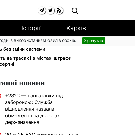
Історії
Харків
згодні з використанням файлів cookie.
Зрозумів
 юрист Танасійчук — чому
 без зміни системи
ь на трасах і в містах: штрафи
 серпні
танні новини
+28°C — вантажівки під
6
забороною: Служба
відновлення назвала
обмеження на дорогах
держзначення
20 із 25 АЗС знищено на трасі