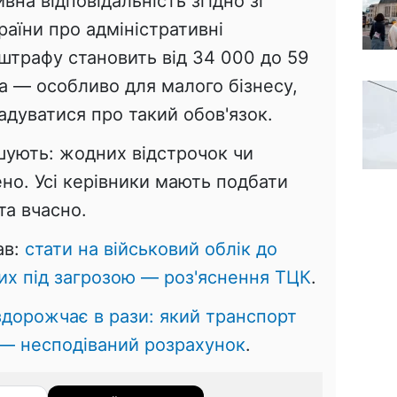
вна відповідальність згідно зі
раїни про адміністративні
штрафу становить від 34 000 до 59
а — особливо для малого бізнесу,
адуватися про такий обов'язок.
ують: жодних відстрочок чи
но. Усі керівники мають подбати
та вчасно.
ав:
стати на військовий облік до
чних під загрозою — роз'яснення ТЦК
.
здорожчає в рази: який транспорт
— несподіваний розрахунок
.