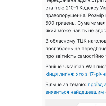
передбачена адміністрати
статтею 210-1 Кодексу Ук
правопорушення. Розмір 
500 гривень. Сума чимал
який може навіть не здог
В обласному ТЦК наголош
послаблень не передбаче
про звітність самостійно 
Раніше Ukrainian Wall пис
кінця липня: хто з 17-рі
Більше за темою:
проїзд 
виявиться найдешевшим 