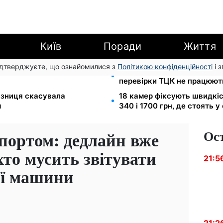
Київ
Поради
Життя
підтверджуєте, що ознайомилися з
Політикою конфіденційності
і 
новлять посвідчення водія:
Цифровізація справ і ВЛК:
перевірки ТЦК не працюють
лізниця скасувала
18 камер фіксують швидкіст
м
340 і 1700 грн, де стоять у
Ос
портом: дедлайн вже
то мусить звітувати
21:5
ої машини