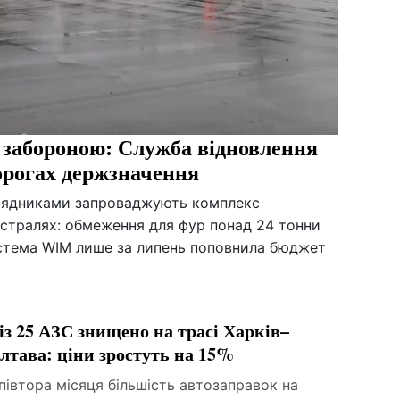
 забороною: Служба відновлення
орогах держзначення
дрядниками запроваджують комплекс
істралях: обмеження для фур понад 24 тонни
система WIM лише за липень поповнила бюджет
 із 25 АЗС знищено на трасі Харків–
лтава: ціни зростуть на 15%
півтора місяця більшість автозаправок на