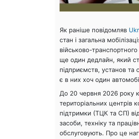
Як раніше повідомляв
Ukr
стан і загальна мобілізац
військово-транспортного 
ще один дедлайн, який ст
підприємств, установ та 
є в них хоч один автомобі
До 20 червня 2026 року к
територіальних центрів к
підтримки (ТЦК та СП) ві
засоби, техніку та праців
обслуговують. Про це на