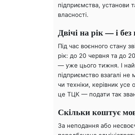
підприємства, установи т
власності.
Двічі на рік — і без
Під час воєнного стану зв
рік: до 20 червня та до 
— уже цього тижня. І на
підприємство взагалі не
чи техніки, керівник усе
це ТЦК — подати так зван
Скільки коштує мо
За неподання або несвоє