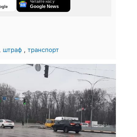
Читайте нас у
Google News
ogle
,
штраф
,
транспорт