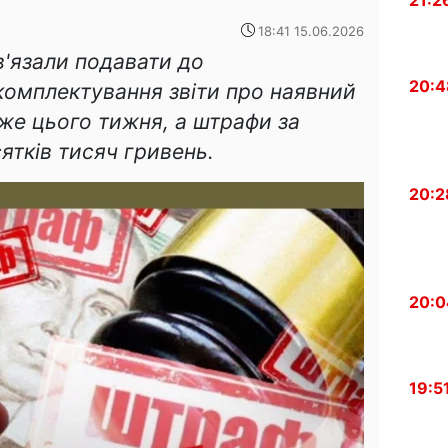
21:2
18:41 15.06.2026
в'язали подавати до
20:4
комплектування звіти про наявний
же цього тижня, а штрафи за
ятків тисяч гривень.
20:2
20:0
19:5