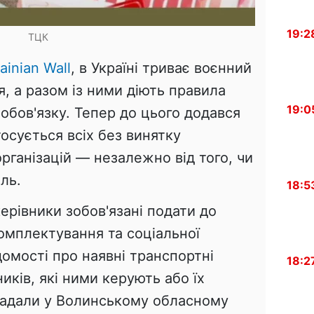
19:2
ТЦК
ainian Wall
, в Україні триває воєнний
ія, а разом із ними діють правила
19:0
обов'язку. Тепер до цього додався
осується всіх без винятку
організацій — незалежно від того, чи
ль.
18:5
ерівники зобов'язані подати до
омплектування та соціальної
домості про наявні транспортні
18:2
ників, які ними керують або їх
гадали у Волинському обласному