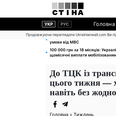
Головна
УКР
РУС
Продовжуючи переглядати Ukrainianwall.com Ви 
Звільнені з полону безплатно від
умови від МВС
100 000 грн за 18 місяців: Укрза
щомісячні виплати мобілізовани
До ТЦК із транс
цього тижня — х
навіть без жодн
Головна
»
Тиждень