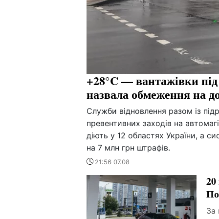
+28°C — вантажівки під
назвала обмеження на д
Служби відновлення разом із пі
превентивних заходів на автомаг
діють у 12 областях України, а 
на 7 млн грн штрафів.
21:56 07.08
20
По
За 