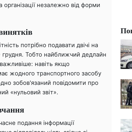
а організації незалежно від форми
По
 винятків
ітність потрібно подавати двічі на
20 грудня. Тобто найближчий дедлайн
йважливіше: навіть якщо
 має жодного транспортного засобу
 одно зобов'язаний повідомити про
ий «нульовий звіт».
вчання
часне подання інформації