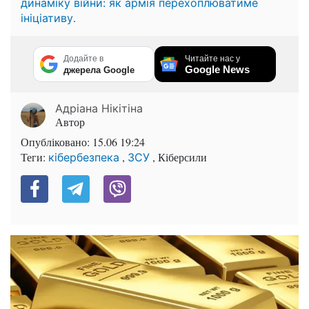
динаміку війни: як армія перехоплюватиме
.
ініціативу
Додайте в
Читайте нас у
Google News
джерела Google
Адріана Нікітіна
Автор
Опубліковано:
15.06 19:24
Теги:
,
, Кіберсили
кібербезпека
ЗСУ