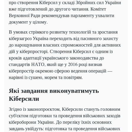
про створення Кіберсил у складі Збройних сил України
вже підготовлений до другого читання. Комітет
Верховної Ради рекомендував парламенту ухвалити
документ у цілому.
В умовах стрімкого розвитку технологій та зростання
кіберзагроз Україна переходить від пасивного захисту
до нарощування власних спроможностей для активних
дій у кіберпросторі. Створення Кіберсил є одним із
кроків адаптації українського законодавства до
стандартів НАТО, який ще у 2016 році визнав
кіберпростір окремою сферою ведення операцій —
нарівні із сушею, морем та повітрям.
Які завдання виконуватимуть
Кіберсили
Згідно із законопроєктом, Кіберсили стануть головним
суб'єктом підготовки та проведення військових заходів
кібероборони України. До переліку їхніх основних
завдань увійдуть: підготовка та проведення військових