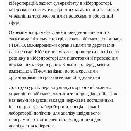
кібероперацій, захист суверенітету в кіберпросторі,
кіберзахист систем електронних комунікацій та систем
управління технологічними процесами в оборонній
сфері.
Окремим напрямком стане проведення операцій в
електромагнітному спектрі, а також військова співпраця
з НАТО, міжнародними організаціями та державами-
партнерами. Кіберсили зможуть проводити спеціальну
розвідку в кіберпросторі для підготовки й проведення
військових кібероперацій. Крім того, передбачено
взаємодію з ІТ-компаніями, волонтерськими
організаціями та громадськими об'єднаннями.
До структури Кіберсил увійдуть орган військового
управління, військові частини та підрозділи, військово-
навчальні й наукові заклади, державна дослідницька
інфраструктура кібероборони, спеціалізовані
лабораторії, полігони для аналізу шкідливого
програмного забезпечення та майданчики для
дослідження кібератак.