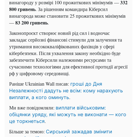
332
винагороду у розмірі 100 прожиткових мінімумів —
800 гривень
. За рішенням командира Кіберсил
винагорода може становити 25 прожиткових мінімумів
83 200 гривень
—
.
Законопроєкт створює новий рід сил і водночас
закладає серйозні фінансові стимули для залучення та
утримання висококваліфікованих фахівців у сфері
кібербезпеки. Після ухвалення закону необхідно буде
забезпечити Кіберсили належними ресурсами та
сучасними технологіями для ефективної протидії агресії
рф у цифровому середовищі.
Раніше Ukrainian Wall писав:
гроші до Дня
Незалежності дадуть не всім: кому нарахують
.
виплати, а кого оминуть
Ми вже повідомляли:
виплати військовим:
обіцянки уряду, які можуть не виконати — кого
.
це торкнеться
Більше за темою:
Сирський зажадав змінити