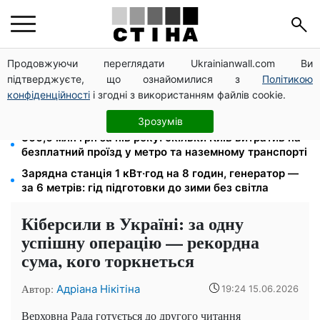
Продовжуючи переглядати Ukrainianwall.com Ви
12 300 грн від УВКБ ООН: пенсіонери та безробітні
підтверджуєте, що ознайомилися з
Політикою
переселенці отримають виплати у серпні
конфіденційності
і згодні з використанням файлів cookie.
Долар по 44,50 грн, євро — 51,34: курс валют у
банках 9 серпня
Зрозумів
366,6 млн грн за пів року: скільки Київ витратив на
безплатний проїзд у метро та наземному транспорті
Зарядна станція 1 кВт·год на 8 годин, генератор —
за 6 метрів: гід підготовки до зими без світла
Кіберсили в Україні: за одну
успішну операцію — рекордна
сума, кого торкнеться
Автор:
Адріана Нікітіна
19:24 15.06.2026
Верховна Рада готується до другого читання