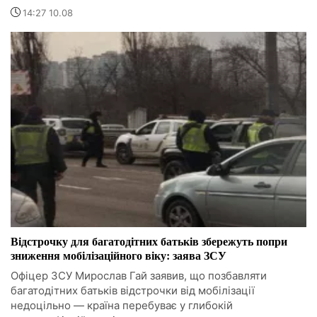
14:27 10.08
Відстрочку для багатодітних батьків збережуть попри
зниження мобілізаційного віку: заява ЗСУ
Офіцер ЗСУ Мирослав Гай заявив, що позбавляти
багатодітних батьків відстрочки від мобілізації
недоцільно — країна перебуває у глибокій