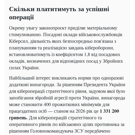
Скільки платитимуть за успішні
операції
Окрему увагу законопроєкт приділяє матеріальному
стимулюванню. Посадові оклади військовослужбовців
Кіберсил, діяльність яких безпосередньо пов'язана з
плануванням та реалізацією завдань кібероборони,
встановлюватимуть із коефіцієнтом 1,8 від посадових
окладів, визначених для відповідних посад у Збройних
силах України.
Найбільший інтерес викликають норми про одноразові
додаткові винагороди. За рішенням Президента України
для кібероперації стратегічного рівня, задумом якої було
запобігання збройній агресії проти України, винагорода
може становити 400 прожиткових мінімумів для
1 331 200
працездатних осіб — станом на 2026 рік це
гривень
. Для кібероперацій стратегічного та
оперативного рівнів по військових цілях противника за
рішенням Головнокомандувача ЗСУ передбачено