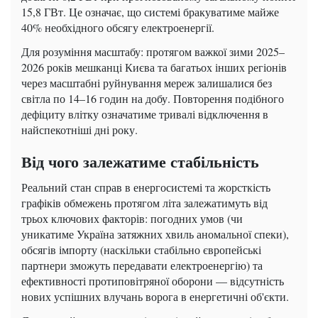
15,8 ГВт. Це означає, що системі бракуватиме майже
40% необхідного обсягу електроенергії.
Для розуміння масштабу: протягом важкої зими 2025–
2026 років мешканці Києва та багатьох інших регіонів
через масштабні руйнування мереж залишалися без
світла по 14–16 годин на добу. Повторення подібного
дефіциту влітку означатиме тривалі відключення в
найспекотніші дні року.
Від чого залежатиме стабільність
Реальний стан справ в енергосистемі та жорсткість
графіків обмежень протягом літа залежатимуть від
трьох ключових факторів: погодних умов (чи
уникатиме Україна затяжних хвиль аномальної спеки),
обсягів імпорту (наскільки стабільно європейські
партнери зможуть передавати електроенергію) та
ефективності протиповітряної оборони — відсутність
нових успішних влучань ворога в енергетичні об'єкти.