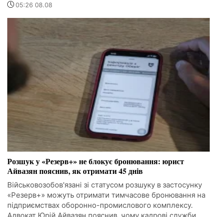
05:26 08.08
Розшук у «Резерв+» не блокує бронювання: юрист
Айвазян пояснив, як отримати 45 днів
Військовозобов'язані зі статусом розшуку в застосунку
«Резерв+» можуть отримати тимчасове бронювання на
підприємствах оборонно-промислового комплексу.
Адвокат Юрій Айвазян пояснив, чому кадрові служби