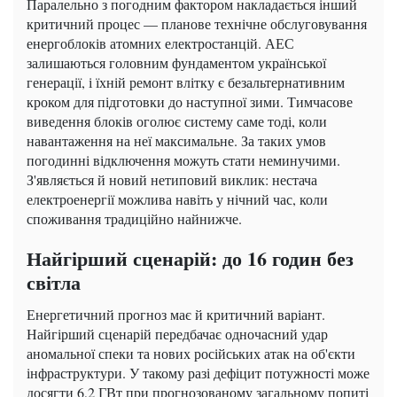
Паралельно з погодним фактором накладається інший
критичний процес — планове технічне обслуговування
енергоблоків атомних електростанцій. АЕС
залишаються головним фундаментом української
генерації, і їхній ремонт влітку є безальтернативним
кроком для підготовки до наступної зими. Тимчасове
виведення блоків оголює систему саме тоді, коли
навантаження на неї максимальне. За таких умов
погодинні відключення можуть стати неминучими.
З'являється й новий нетиповий виклик: нестача
електроенергії можлива навіть у нічний час, коли
споживання традиційно найнижче.
Найгірший сценарій: до 16 годин без
світла
Енергетичний прогноз має й критичний варіант.
Найгірший сценарій передбачає одночасний удар
аномальної спеки та нових російських атак на об'єкти
інфраструктури. У такому разі дефіцит потужності може
досягти 6,2 ГВт при прогнозованому загальному попиті