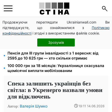
Продовжуючи переглядати Ukrainianwall.com Ви
Мавіки, зарядні станції та апарати для реанімації:
підтверджуєте, що ознайомилися з
Політикою
Християнський корпус передав вантаж на
Запорізький та Покровський напрямки
конфіденційності
і згодні з використанням файлів cookie.
8 451 грн замість пакунка малюка: Пенсійний фонд
Зрозумів
пояснив, як отримати гроші
Пенсія для III групи інвалідності з 1 вересня: від
2595 до 10 625 грн — хто скільки отримає
100 000 грн за 18 місяців: Укрзалізниця скасувала
щомісячні виплати мобілізованим
Спека залишить українців без
світла: в Укренерго назвали умови
для відключень
Автор:
Валерія Шумко
19:11 14.06.2026