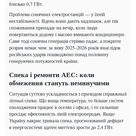
близько 0,7 ГВт.
Проблема сонячних електростанцій — у їхній
нестабільності. Вдень вони дають надлишок, але пік
споживання припадає на вечір, коли люди
повертаються додому і масово вмикають кондиціонери.
Саме тоді сонячна генерація стрімко падає, а покрити
розрив немає чим: за зиму 2025–2026 років внаслідок
російських ударів пошкоджено понад половину
генеруючих потужностей країни.
Спека і ремонти АЕС: коли
обмеження стануть неминучими
Ситуація суттєво ускладнюється з приходом справжньої
літньої спеки. Що вища температура, то більше систем
охолодження працює в оселях і офісах, і то сильніше
просідає ефективність ліній електропередач. Якщо
Україну накриє тривала спека, прогнозований дефіцит
в енергосистемі здатен миттєво зрости до 2,4 ГВт.