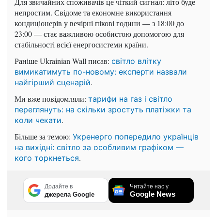
Для звичайних споживачів це чіткий сигнал: літо буде
непростим. Свідоме та економне використання
кондиціонерів у вечірні пікові години — з 18:00 до
23:00 — стає важливою особистою допомогою для
стабільності всієї енергосистеми країни.
Раніше Ukrainian Wall писав:
світло влітку
вимикатимуть по-новому: експерти назвали
.
найгірший сценарій
Ми вже повідомляли:
тарифи на газ і світло
переглянуть: на скільки зростуть платіжки та
.
коли чекати
Більше за темою:
Укренерго попередило українців
на вихідні: світло за особливим графіком —
.
кого торкнеться
Додайте в
Читайте нас у
Google News
джерела Google