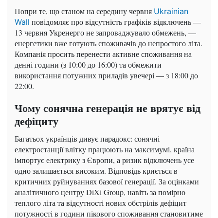
Попри те, що станом на середину червня
Ukrainian
повідомляє про відсутність графіків відключень —
Wall
13 червня Укренерго не запроваджувало обмежень, —
енергетики вже готують споживачів до непростого літа.
Компанія просить перенести активне споживання на
денні години (з 10:00 до 16:00) та обмежити
використання потужних приладів увечері — з 18:00 до
22:00.
Чому сонячна генерація не врятує від
дефіциту
Багатьох українців дивує парадокс: сонячні
електростанції влітку працюють на максимумі, країна
імпортує електрику з Європи, а ризик відключень усе
одно залишається високим. Відповідь криється в
критичних руйнуваннях базової генерації. За оцінками
аналітичного центру DiXi Group, навіть за помірно
теплого літа та відсутності нових обстрілів дефіцит
потужності в години пікового споживання становитиме