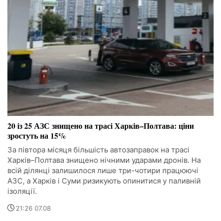
20 із 25 АЗС знищено на трасі Харків–Полтава: ціни
зростуть на 15%
За півтора місяця більшість автозаправок на трасі
Харків–Полтава знищено нічними ударами дронів. На
всій ділянці залишилося лише три-чотири працюючі
АЗС, а Харків і Суми ризикують опинитися у паливній
ізоляції.
21:26 07.08