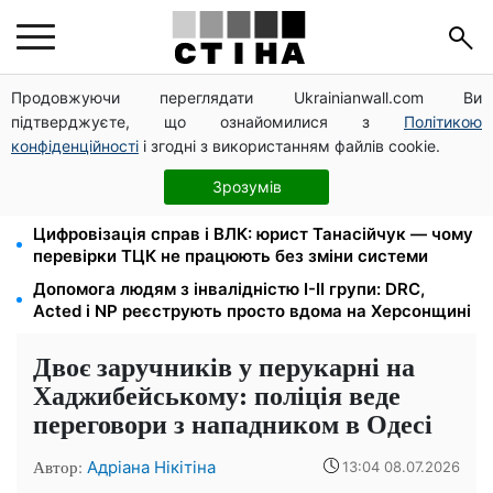
Продовжуючи переглядати Ukrainianwall.com Ви
Новий знак на центральній вулиці: водіям
підтверджуєте, що ознайомилися з
Політикою
вантажівок заборонили зупинку — штраф до 680
грн
конфіденційності
і згодні з використанням файлів cookie.
Нічний тариф на світло 2,16 грн/кВт-г: економія до
Зрозумів
540 грн на місяць з вересня
Цифровізація справ і ВЛК: юрист Танасійчук — чому
перевірки ТЦК не працюють без зміни системи
Допомога людям з інвалідністю I-II групи: DRC,
Acted і NP реєструють просто вдома на Херсонщині
Двоє заручників у перукарні на
Хаджибейському: поліція веде
переговори з нападником в Одесі
Автор:
Адріана Нікітіна
13:04 08.07.2026