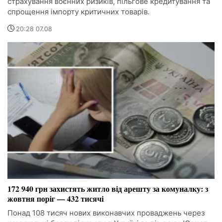
страхування воєнних ризиків, пільгове кредитування та
спрощення імпорту критичних товарів.
20:28 07.08
172 940 грн захистять житло від арешту за комуналку: з
жовтня поріг — 432 тисячі
Понад 108 тисяч нових виконавчих проваджень через