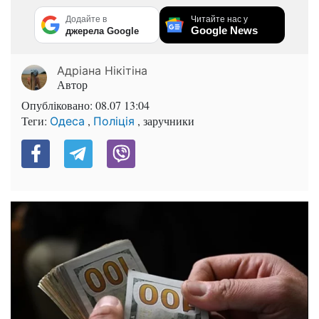
Додайте в
Читайте нас у
Google News
джерела Google
Адріана Нікітіна
Автор
Опубліковано:
08.07 13:04
Теги:
,
, заручники
Одеса
Поліція