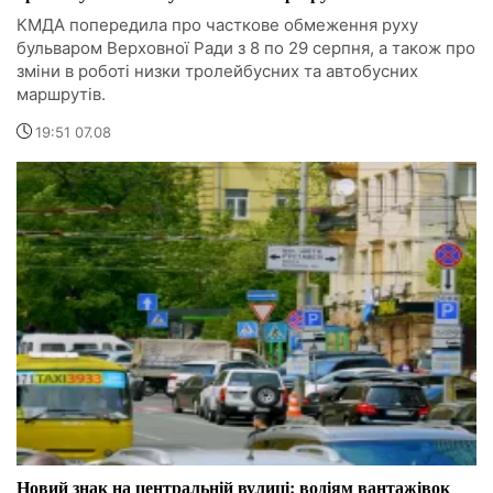
КМДА попередила про часткове обмеження руху
бульваром Верховної Ради з 8 по 29 серпня, а також про
зміни в роботі низки тролейбусних та автобусних
маршрутів.
19:51 07.08
Новий знак на центральній вулиці: водіям вантажівок