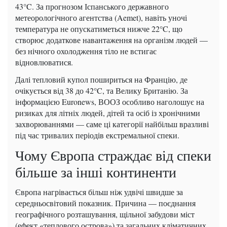
43°C. За прогнозом Іспанського державного
метеорологічного агентства (Aemet), навіть уночі
температура не опускатиметься нижче 22°C, що
створює додаткове навантаження на організм людей —
без нічного охолодження тіло не встигає
відновлюватися.
Далі тепловий купол пошириться на Францію, де
очікується від 38 до 42°C, та Велику Британію. За
інформацією Euronews, ВООЗ особливо наголошує на
ризиках для літніх людей, дітей та осіб із хронічними
захворюваннями — саме ці категорії найбільш вразливі
під час тривалих періодів екстремальної спеки.
Чому Європа страждає від спеки
більше за інші континенти
Європа нагрівається більш ніж удвічі швидше за
середньосвітовий показник. Причина — поєднання
географічного розташування, щільної забудови міст
(ефект «теплового острова») та загальних кліматичних