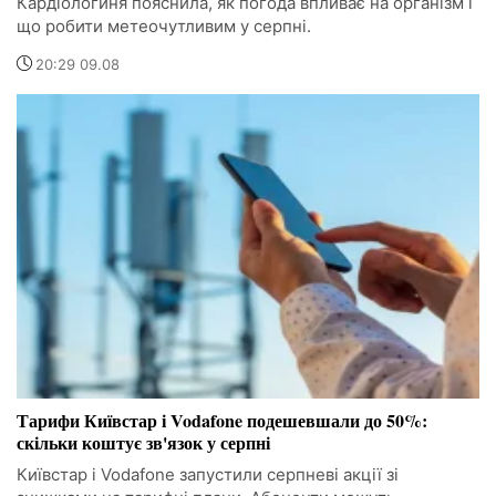
Кардіологиня пояснила, як погода впливає на організм і
що робити метеочутливим у серпні.
20:29 09.08
Тарифи Київстар і Vodafone подешевшали до 50%:
скільки коштує зв'язок у серпні
Київстар і Vodafone запустили серпневі акції зі