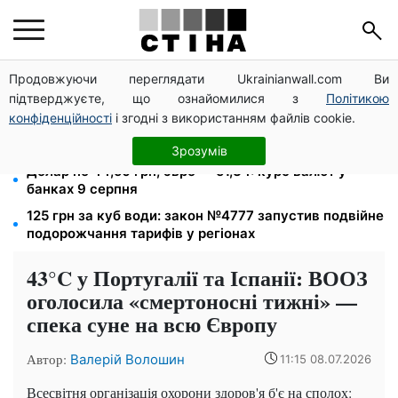
Продовжуючи переглядати Ukrainianwall.com Ви
Податкові номери чоловіків 18–60 років передадуть
підтверджуєте, що ознайомилися з
Політикою
ТЦК: Кабмін ухвалив нові правила пошуку
конфіденційності
і згодні з використанням файлів cookie.
12 300 грн від УВКБ ООН: пенсіонери та безробітні
переселенці отримають виплати у серпні
Зрозумів
Долар по 44,50 грн, євро — 51,34: курс валют у
банках 9 серпня
125 грн за куб води: закон №4777 запустив подвійне
подорожчання тарифів у регіонах
43°C у Португалії та Іспанії: ВООЗ
оголосила «смертоносні тижні» —
спека суне на всю Європу
Автор:
Валерій Волошин
11:15 08.07.2026
Всесвітня організація охорони здоров'я б'є на сполох: