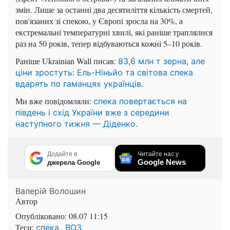
змін. Лише за останні два десятиліття кількість смертей,
пов'язаних зі спекою, у Європі зросла на 30%, а
екстремальні температурні хвилі, які раніше траплялися
раз на 50 років, тепер відбуваються кожні 5–10 років.
Раніше Ukrainian Wall писав:
83,6 млн т зерна, але
ціни зростуть: Ель-Ніньйо та світова спека
.
вдарять по гаманцях українців
Ми вже повідомляли:
спека повертається на
південь і схід України вже з середини
.
наступного тижня — Діденко
Додайте в
Читайте нас у
Google News
джерела Google
Валерій Волошин
Автор
Опубліковано:
08.07 11:15
Теги:
,
спека
ВОЗ