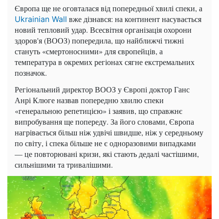
Європа ще не оговталася від попередньої хвилі спеки, а
вже дізнався: на континент насувається
Ukrainian Wall
новий тепловий удар. Всесвітня організація охорони
здоров'я (ВООЗ) попередила, що найближчі тижні
стануть «смертоносними» для європейців, а
температура в окремих регіонах сягне екстремальних
позначок.
Регіональний директор ВООЗ у Європі доктор Ганс
Анрі Клюге назвав попередню хвилю спеки
«генеральною репетицією» і заявив, що справжнє
випробування ще попереду. За його словами, Європа
нагрівається більш ніж удвічі швидше, ніж у середньому
по світу, і спека більше не є одноразовими випадками
— це повторювані кризи, які стають дедалі частішими,
сильнішими та тривалішими.