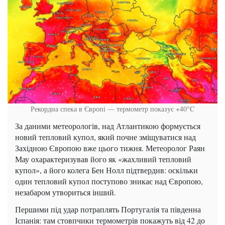
Рекордна спека в Європі — термометр показує +40°C
За даними метеорологів, над Атлантикою формується
новий тепловий купол, який почне зміщуватися над
Західною Європою вже цього тижня. Метеоролог Раян
Мау охарактеризував його як «жахливий тепловий
купол», а його колега Бен Нолл підтвердив: оскільки
один тепловий купол поступово зникає над Європою,
незабаром утвориться інший.
Першими під удар потраплять Португалія та південна
Іспанія: там стовпчики термометрів покажуть від 42 до