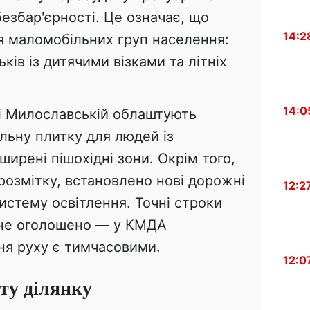
езбар'єрності. Це означає, що
14:2
я маломобільних груп населення:
ьків із дитячими візками та літніх
14:0
ці Милославській облаштують
льну плитку для людей із
ирені пішохідні зони. Окрім того,
озмітку, встановлено нові дорожні
12:2
истему освітлення. Точні строки
 не оголошено — у КМДА
я руху є тимчасовими.
12:0
ту ділянку