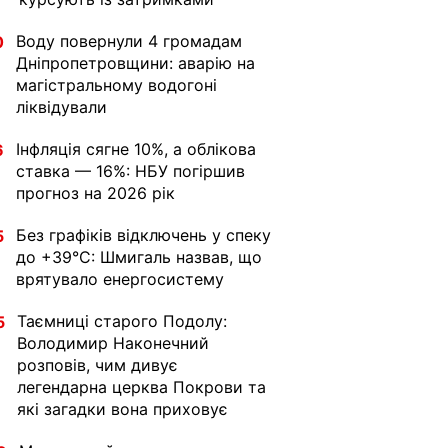
Воду повернули 4 громадам
0
Дніпропетровщини: аварію на
магістральному водогоні
ліквідували
Інфляція сягне 10%, а облікова
6
ставка — 16%: НБУ погіршив
прогноз на 2026 рік
Без графіків відключень у спеку
5
до +39°C: Шмигаль назвав, що
врятувало енергосистему
Таємниці старого Подолу:
5
Володимир Наконечний
розповів, чим дивує
легендарна церква Покрови та
які загадки вона приховує