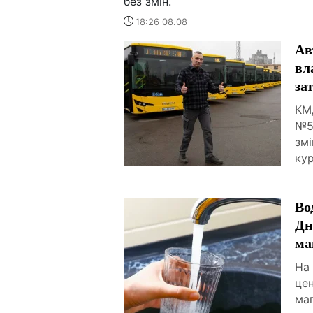
без змін.
18:26 08.08
Ав
вл
за
КМ
№5
змі
кур
Во
Дн
ма
На
цен
маг