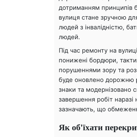
дотриманням принципів б
вулиця стане зручною дл
людей з інвалідністю, бат
людей.
Під час ремонту на вули
понижені бордюри, такти
порушеннями зору та розш
буде оновлено дорожню р
знаки та модернізовано с
завершення робіт наразі
зазначають, що обмеженн
Як об'їхати перекри