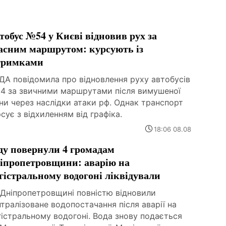
тобус №54 у Києві відновив рух за
асним маршрутом: курсують із
тримками
ДА повідомила про відновлення руху автобусів
4 за звичними маршрутами після вимушеної
ни через наслідки атаки рф. Однак транспорт
сує з відхиленням від графіка.
18:06 08.08
ду повернули 4 громадам
іпропетровщини: аварію на
гістральному водогоні ліквідували
 Дніпропетровщині повністю відновили
тралізоване водопостачання після аварії на
істральному водогоні. Вода знову подається