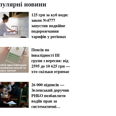
пулярні новини
125 грн за куб води:
закон №4777
запустив подвійне
подорожчання
тарифів у регіонах
Пенсія по
інвалідності III
групи з вересня: від
2595 до 10 625 грн —
хто скільки отримає
26 000 підписів —
Зеленський доручив
РНБО позбавляти
водіїв прав за
систематичні
порушення