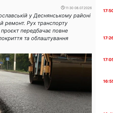
11:30 08.07.2026
17:5
лославській у Деснянському районі
ий ремонт. Рух транспорту
проєкт передбачає повне
покриття та облаштування
17:2
17:0
16:5