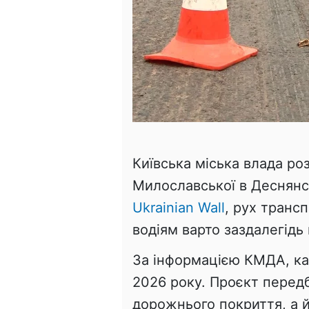
Київська міська влада ро
Милославської в Деснянс
Ukrainian Wall
, рух транс
водіям варто заздалегідь
За інформацією КМДА, ка
2026 року. Проєкт перед
дорожнього покриття, а й