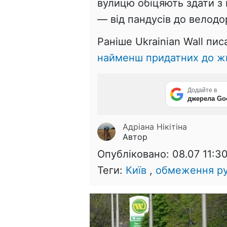
вулицю обіцяють здати з
— від пандусів до велодо
Раніше Ukrainian Wall пис
найменш придатних до жи
Додайте в
джерела Go
Адріана Нікітіна
Автор
Опубліковано:
08.07 11:3
Теги:
Київ
,
обмеження ру