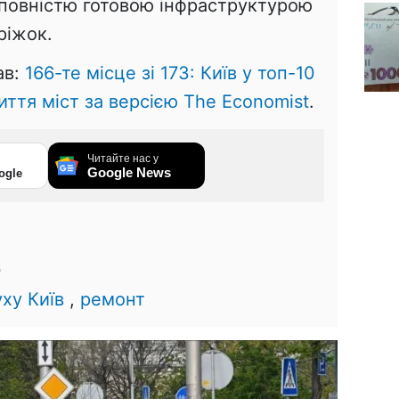
 повністю готовою інфраструктурою
ріжок.
ав:
166-те місце зі 173: Київ у топ-10
ття міст за версією The Economist
.
Читайте нас у
Google News
ogle
0
ху Київ
,
ремонт