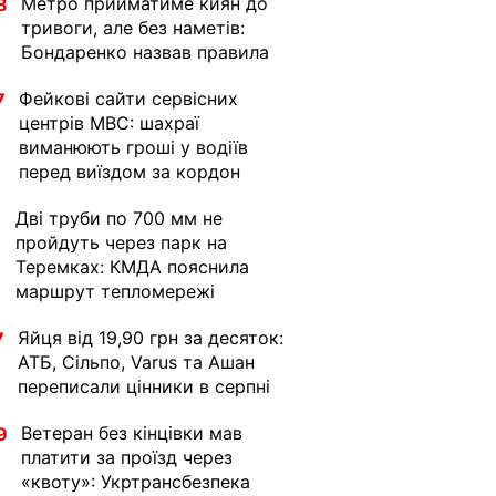
Метро прийматиме киян до
8
тривоги, але без наметів:
Бондаренко назвав правила
Фейкові сайти сервісних
7
центрів МВС: шахраї
виманюють гроші у водіїв
перед виїздом за кордон
Дві труби по 700 мм не
1
пройдуть через парк на
Теремках: КМДА пояснила
маршрут тепломережі
Яйця від 19,90 грн за десяток:
7
АТБ, Сільпо, Varus та Ашан
переписали цінники в серпні
Ветеран без кінцівки мав
9
платити за проїзд через
«квоту»: Укртрансбезпека