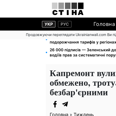
Головна
УКР
РУС
Продовжуючи переглядати Ukrainianwall.com Ви 
125 грн за куб води: закон №477
подорожчання тарифів у регіона
26 000 підписів — Зеленський д
водіїв прав за систематичні пор
Капремонт вули
обмежено, троту
безбар'єрними
Головна
»
Тиждень