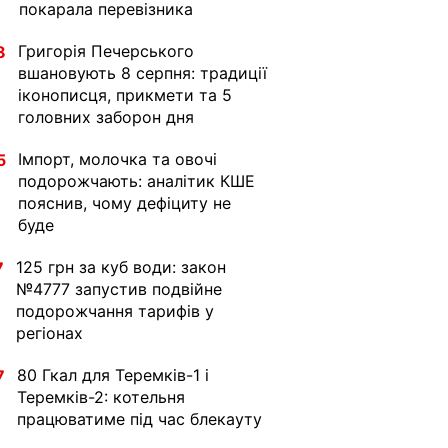
покарала перевізника
Григорія Печерського
8
вшановують 8 серпня: традиції
іконописця, прикмети та 5
головних заборон дня
Імпорт, молочка та овочі
5
подорожчають: аналітик КШЕ
пояснив, чому дефіциту не
буде
125 грн за куб води: закон
7
№4777 запустив подвійне
подорожчання тарифів у
регіонах
80 Гкал для Теремків-1 і
7
Теремків-2: котельня
працюватиме під час блекауту