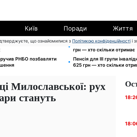
Київ
Поради
Життя
підтверджуєте, що ознайомилися з
Політикою конфіденційності
і 
7 запустив подвійне
Пенсія по інвалідності III г
х
грн — хто скільки отримає
оручив РНБО позбавляти
Пенсія для III групи інвалід
ушення
625 грн — хто скільки отр
Ос
ці Милославської: рух
ари стануть
18:2
18:0