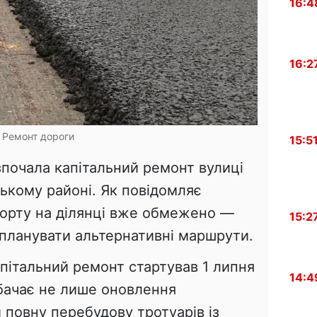
16:4
16:2
Ремонт дороги
15:5
зпочала капітальний ремонт вулиці
ькому районі. Як повідомляє
порту на ділянці вже обмежено —
15:2
 планувати альтернативні маршрути.
пітальний ремонт стартував 1 липня
14:4
бачає не лише оновлення
 повну перебудову тротуарів із