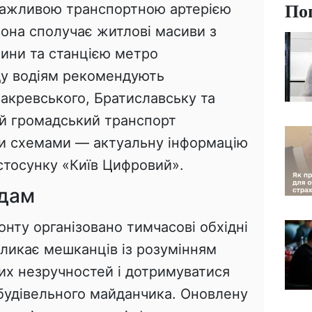
По
важливою транспортною артерією
она сполучає житлові масиви з
ини та станцією метро
зду водіям рекомендують
акревського, Братиславську та
ий громадський транспорт
и схемами — актуальну інформацію
стосунку «Київ Цифровий».
одам
онту організовано тимчасові обхідні
кликає мешканців із розумінням
их незручностей і дотримуватися
будівельного майданчика. Оновлену