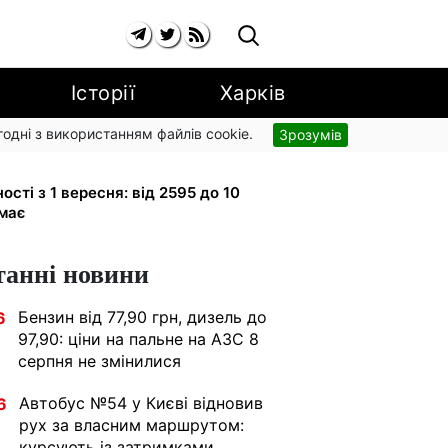
Історії
Харків
згодні з використанням файлів cookie.
Зрозумів
рупи з вересня: від 2595 до 10 625
ності з 1 вересня: від 2595 до 10
имає
танні новини
Бензин від 77,90 грн, дизель до
6
97,90: ціни на пальне на АЗС 8
серпня не змінилися
Автобус №54 у Києві відновив
6
рух за власним маршрутом:
курсують із затримками