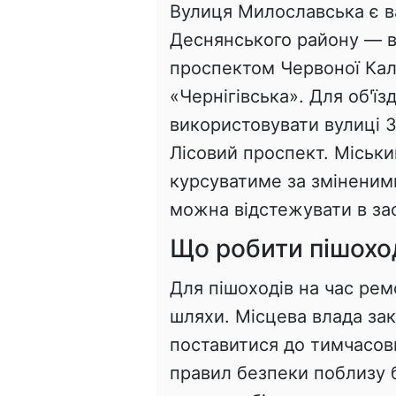
Вулиця Милославська є 
Деснянського району — в
проспектом Червоної Кал
«Чернігівська». Для об'ї
використовувати вулиці З
Лісовий проспект. Міськ
курсуватиме за зміненим
можна відстежувати в за
Що робити пішох
Для пішоходів на час рем
шляхи. Місцева влада за
поставитися до тимчасов
правил безпеки поблизу 