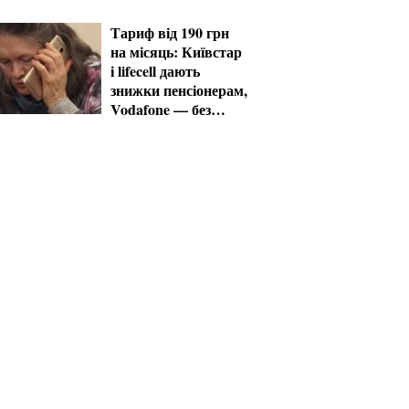
Тариф від 190 грн
на місяць: Київстар
і lifecell дають
знижки пенсіонерам,
Vodafone — без
пільг