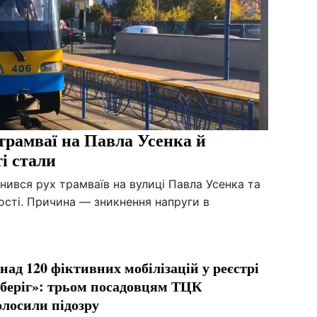
трамваї на Павла Усенка й
і стали
инився рух трамваїв на вулиці Павла Усенка та
ості. Причина — зникнення напруги в
над 120 фіктивних мобілізацій у реєстрі
беріг»: трьом посадовцям ТЦК
олосили підозру