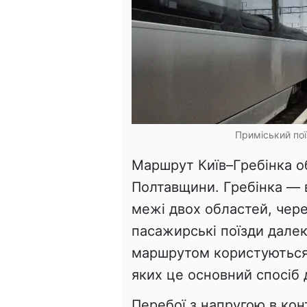
Приміський пої
Маршрут Київ–Гребінка о
Полтавщини. Гребінка — 
межі двох областей, чере
пасажирські поїзди дале
маршрутом користуються с
яких це основний спосіб 
Перебої з напругою в кон