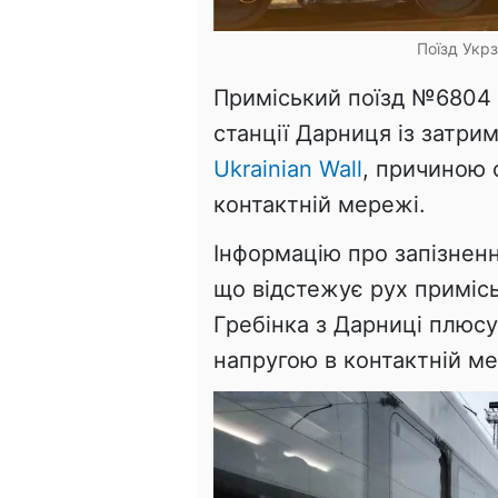
Поїзд Укрз
Приміський поїзд №6804 
станції Дарниця із затри
Ukrainian Wall
, причиною 
контактній мережі.
Інформацію про запізненн
що відстежує рух примісь
Гребінка з Дарниці плюсу
напругою в контактній м