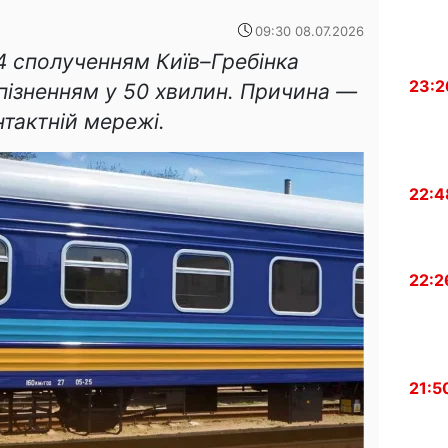
09:30 08.07.2026
 сполученням Київ–Гребінка
23:2
апізненням у 50 хвилин. Причина —
нтактній мережі.
22:4
22:2
21:5