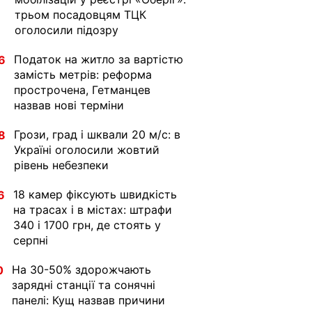
трьом посадовцям ТЦК
оголосили підозру
Податок на житло за вартістю
6
замість метрів: реформа
прострочена, Гетманцев
назвав нові терміни
Грози, град і шквали 20 м/с: в
8
Україні оголосили жовтий
рівень небезпеки
18 камер фіксують швидкість
6
на трасах і в містах: штрафи
340 і 1700 грн, де стоять у
серпні
На 30-50% здорожчають
0
зарядні станції та сонячні
панелі: Кущ назвав причини