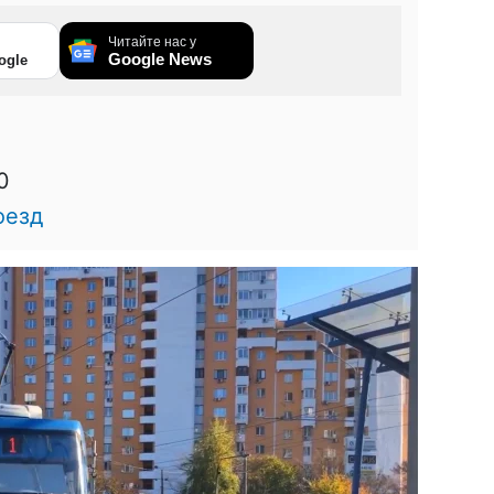
Читайте нас у
Google News
ogle
0
оезд