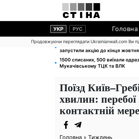
Головна
УКР
РУС
Продовжуючи переглядати Ukrainianwall.com Ви 
Кешбек до 40% на Netflix та You
запустили акцію до кінця жовтня
1500 списаних, 500 виїхали одра
Мукачівському ТЦК та ВЛК
Поїзд Київ–Греб
хвилин: перебої
контактній мер
Головна
»
Тиждень