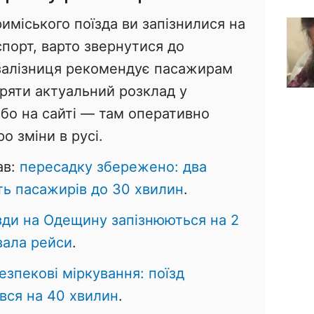
иміського поїзда ви запізнилися на
порт, варто звернутися до
крзалізниця рекомендує пасажирам
іряти актуальний розклад у
або на сайті — там оперативно
 зміни в русі.
ав:
пересадку збережено: два
ть пасажирів до 30 хвилин
.
зди на Одещину запізнюються на 2
вала рейси
.
езпекові міркування: поїзд
вся на 40 хвилин
.