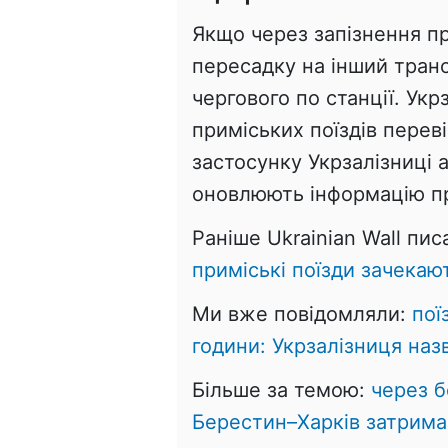
Якщо через запізнення пр
пересадку на інший транс
чергового по станції. У
приміських поїздів перев
застосунку Укрзалізниці 
оновлюють інформацію про
Раніше Ukrainian Wall пис
приміські поїзди зачекаю
Ми вже повідомляли:
пої
години: Укрзалізниця наз
Більше за темою:
через б
Берестин–Харків затрима