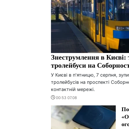
Знеструмлення в Києві: 
тролейбуси на Соборност
У Києві в п'ятницю, 7 серпня, зуп
тролейбусів на проспекті Соборн
контактній мережі.
00:53 07.08
По
«О
ог