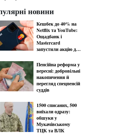
пулярні новини
Кешбек до 40% на
Netflix та YouTube:
Ощадбанк і
Mastercard
запустили акцію до
кінця жовтня
Пенсійна реформа у
вересні: добровільні
накопичення й
перегляд спецпенсій
суддів
1500 списаних, 500
виїхали одразу:
обшуки у
Мукачівському
ТЦК та ВЛК