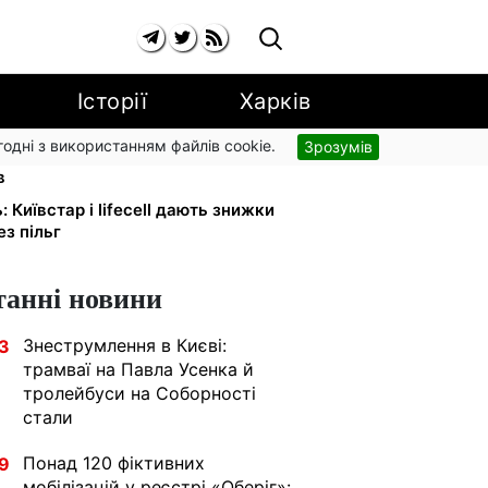
Історії
Харків
згодні з використанням файлів cookie.
Зрозумів
і: добровільні накопичення й
в
: Київстар і lifecell дають знижки
з пільг
танні новини
Знеструмлення в Києві:
3
трамваї на Павла Усенка й
тролейбуси на Соборності
стали
Понад 120 фіктивних
9
мобілізацій у реєстрі «Оберіг»: