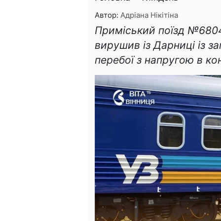
Автор:
Адріана Нікітіна
Приміський поїзд №6804
вирушив із Дарниці із з
перебої з напругою в ко