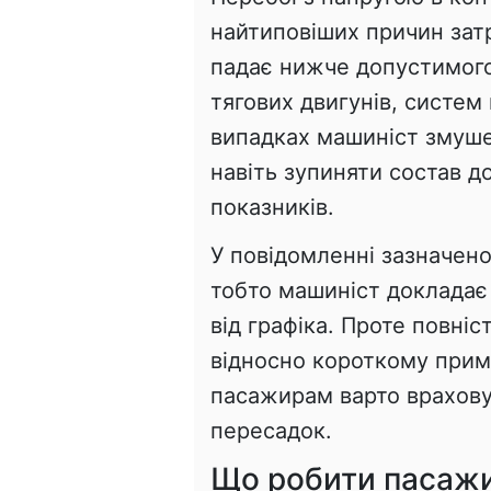
найтиповіших причин зат
падає нижче допустимого
тягових двигунів, систем 
випадках машиніст змуше
навіть зупиняти состав 
показників.
У повідомленні зазначено
тобто машиніст докладає
від графіка. Проте повні
відносно короткому прим
пасажирам варто врахову
пересадок.
Що робити пасажи