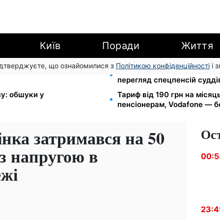
Київ
Поради
Життя
підтверджуєте, що ознайомилися з
Політикою конфіденційності
і 
Tube: Ощадбанк і Mastercard
Пенсійна реформа у вересн
перегляд спецпенсій судді
зу: обшуки у
Тариф від 190 грн на місяць
пенсіонерам, Vodafone — бе
Ос
інка затримався на 50
 з напругою в
00:5
ежі
23:4