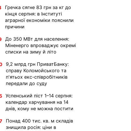
Гречка сягне 83 грн за кг до
3
кінця серпня: в Інституті
аграрної економіки пояснили
причини
До 350 МВт для населення:
9
Міненерго впроваджує окремі
списки на зиму й літо
9,2 млрд грн ПриватБанку:
0
справу Коломойського та
п'ятьох екс-співробітників
передали до суду
Успенський піст 1–14 серпня:
5
календар харчування на 14
днів, кому не можна постити
Понад 400 тис. кв. м складів
7
знищила росія: ціни в