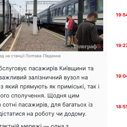
19:5
19:2
зд на станції Полтава-Південна
бслуговує пасажирів Київщини та
19:0
важливий залізничний вузол на
з який прямують як приміські, так і
кого сполучення. Щодня цим
отні пасажирів, для багатьох із
18:5
дістатися на роботу чи додому.
тактній мережі — одна з