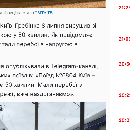
21:2
алізниці на станції
ВІТА ТБ
Київ–Гребінка 8 липня вирушив зі
мкою у 50 хвилин. Як повідомляє
21:0
стали перебої з напругою в
20:5
я опублікували в Telegram-каналі,
ких поїздів: «Поїзд №6804 Київ –
є 50 хвилин. Мали перебої з
ережі, вже наздоганяємо».
20:2
20:0