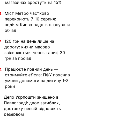
магазинах зростуть на 15%
Міст Метро частково
4
перекриють 7-10 серпня:
водіям Києва радять планувати
об'їзд
120 грн на день лише на
7
дорогу: кияни масово
звільняються через тариф 30
грн за проїзд
Працюєте повний день —
4
отримуйте єЯсла: ПФУ пояснив
умови допомоги на дитину 1-3
роки
Депо Укрпошти знищено в
1
Павлограді: двоє загиблих,
доставку пенсій відновлять
резервом