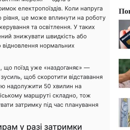
римок електропоїздів. Коли напруга
По
 рівня, це може вплинути на роботу
керування та освітлення. У таких
ний знижувати швидкість або
до відновлення нормальних
, що поїзд уже «наздоганяє» —
 зусиль, щоб скоротити відставання
стю надолужити 50 хвилин на
іському маршруті складно, тож
вати затримку під час планування
рам у разі затримки