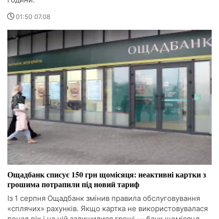
01:50 07.08
Ощадбанк списує 150 грн щомісяця: неактивні картки з
грошима потрапили під новий тариф
Із 1 серпня Ощадбанк змінив правила обслуговування
«сплячих» рахунків. Якщо картка не використовувалася
понад рік і на ній залишилися гроші — банк щомісяця