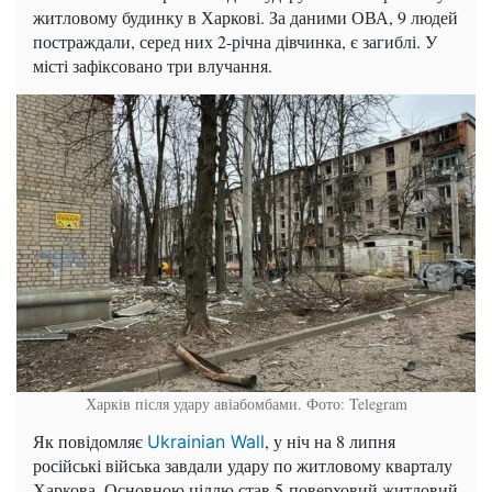
житловому будинку в Харкові. За даними ОВА, 9 людей
постраждали, серед них 2-річна дівчинка, є загиблі. У
місті зафіксовано три влучання.
Харків після удару авіабомбами. Фото: Telegram
Як повідомляє
, у ніч на 8 липня
Ukrainian Wall
російські війська завдали удару по житловому кварталу
Харкова. Основною ціллю став 5-поверховий житловий