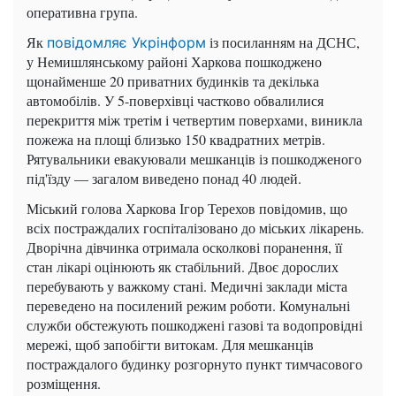
оперативна група.
Як
із посиланням на ДСНС,
повідомляє Укрінформ
у Немишлянському районі Харкова пошкоджено
щонайменше 20 приватних будинків та декілька
автомобілів. У 5-поверхівці частково обвалилися
перекриття між третім і четвертим поверхами, виникла
пожежа на площі близько 150 квадратних метрів.
Рятувальники евакуювали мешканців із пошкодженого
під'їзду — загалом виведено понад 40 людей.
Міський голова Харкова Ігор Терехов повідомив, що
всіх постраждалих госпіталізовано до міських лікарень.
Дворічна дівчинка отримала осколкові поранення, її
стан лікарі оцінюють як стабільний. Двоє дорослих
перебувають у важкому стані. Медичні заклади міста
переведено на посилений режим роботи. Комунальні
служби обстежують пошкоджені газові та водопровідні
мережі, щоб запобігти витокам. Для мешканців
постраждалого будинку розгорнуто пункт тимчасового
розміщення.