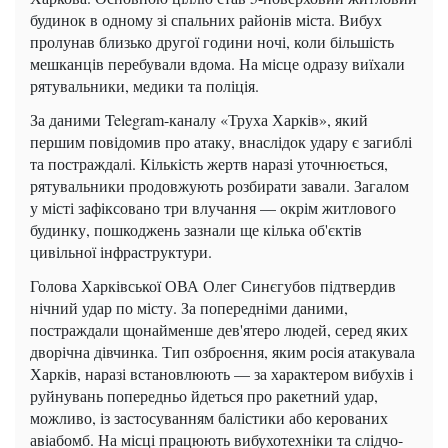
будинок в одному зі спальних районів міста. Вибух
пролунав близько другої години ночі, коли більшість
мешканців перебували вдома. На місце одразу виїхали
рятувальники, медики та поліція.
За даними Telegram-каналу «Труха Харків», який
першим повідомив про атаку, внаслідок удару є загиблі
та постраждалі. Кількість жертв наразі уточнюється,
рятувальники продовжують розбирати завали. Загалом
у місті зафіксовано три влучання — окрім житлового
будинку, пошкоджень зазнали ще кілька об'єктів
цивільної інфраструктури.
Голова Харківської ОВА Олег Синєгубов підтвердив
нічний удар по місту. За попередніми даними,
постраждали щонайменше дев'ятеро людей, серед яких
дворічна дівчинка. Тип озброєння, яким росія атакувала
Харків, наразі встановлюють — за характером вибухів і
руйнувань попередньо йдеться про ракетний удар,
можливо, із застосуванням балістики або керованих
авіабомб. На місці працюють вибухотехніки та слідчо-