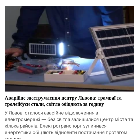
Аварійне знеструмлення центру Львова: трамваї та
тролейбуси стали, світло обіцяють за годину
У Львові сталося аварійне відключення в
електромережі — без світла залишилися центр міста та
кілька районів. Електротранспорт зупинився,
енергетики обіцяють відновити постачання протягом
години.