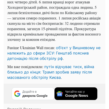
них четверо дітей. 6 липня вранці ворог атакував
Холодногірський район, постраждала одна людина. 5
липня безпілотники двічі били по Київському району
— загалом семеро поранених. 1 липня російська авіація
скинула на місто сім боєприпасів: 32 людини отримали
поранення, загинув 15-річний підліток. Прокуратура
відкрила кримінальне провадження за фактом воєнного
злочину за кожним епізодом.
Раніше Ukrainian Wall писав:
об'єкт у Вишневому не
належить до сфери ЗСУ: Генштаб пояснив
.
детонацію після обстрілу рф
Ми вже повідомляли:
путін відчуває тиск, війна
близько до кінця: Трамп зробив заяву після
.
масованого обстрілу Києва
Додайте в
Читайте нас у
Google News
джерела Google