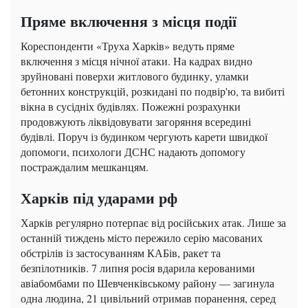
Пряме включення з місця події
Кореспонденти «Труха Харків» ведуть пряме
включення з місця нічної атаки. На кадрах видно
зруйновані поверхи житлового будинку, уламки
бетонних конструкцій, розкидані по подвір'ю, та вибиті
вікна в сусідніх будівлях. Пожежні розрахунки
продовжують ліквідовувати загоряння всередині
будівлі. Поруч із будинком чергують карети швидкої
допомоги, психологи ДСНС надають допомогу
постраждалим мешканцям.
Харків під ударами рф
Харків регулярно потерпає від російських атак. Лише за
останній тиждень місто пережило серію масованих
обстрілів із застосуванням КАБів, ракет та
безпілотників. 7 липня росія вдарила керованими
авіабомбами по Шевченківському району — загинула
одна людина, 21 цивільний отримав поранення, серед