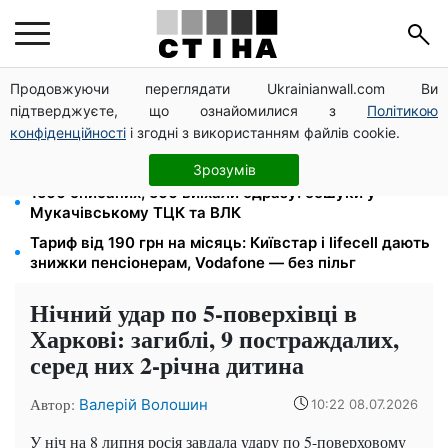
Продовжуючи переглядати Ukrainianwall.com Ви
Допомога людям з інвалідністю I-II групи: DRC,
підтверджуєте, що ознайомилися з
Політикою
Acted і NP реєструють просто вдома на Херсонщині
конфіденційності
і згодні з використанням файлів cookie.
Кешбек до 40% на Netflix та YouTube: Ощадбанк і
Mastercard запустили акцію до кінця жовтня
Зрозумів
1500 списаних, 500 виїхали одразу: обшуки у
Мукачівському ТЦК та ВЛК
Тариф від 190 грн на місяць: Київстар і lifecell дають
знижки пенсіонерам, Vodafone — без пільг
Нічний удар по 5-поверхівці в
Харкові: загиблі, 9 постраждалих,
серед них 2-річна дитина
Автор:
Валерій Волошин
10:22 08.07.2026
У ніч на 8 липня росія завдала удару по 5-поверховому