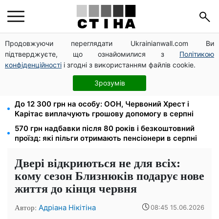
Продовжуючи переглядати Ukrainianwall.com Ви
800 000 грн за інвалідність, 1 млн — родині
підтверджуєте, що ознайомилися з
Політикою
загиблого: ПФУ затвердив нові правила виплат
конфіденційності
і згодні з використанням файлів cookie.
Бронювання перевірять до 1 вересня: Агентство
відновлення консультує критично важливі
Зрозумів
підприємства
До 12 300 грн на особу: ООН, Червоний Хрест і
Карітас виплачують грошову допомогу в серпні
570 грн надбавки після 80 років і безкоштовний
проїзд: які пільги отримають пенсіонери в серпні
Двері відкриються не для всіх:
кому сезон Близнюків подарує нове
життя до кінця червня
Автор:
Адріана Нікітіна
08:45 15.06.2026