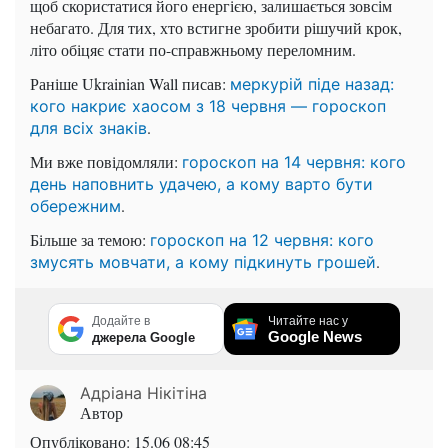
щоб скористатися його енергією, залишається зовсім
небагато. Для тих, хто встигне зробити рішучий крок,
літо обіцяє стати по-справжньому переломним.
Раніше Ukrainian Wall писав:
меркурій піде назад:
кого накриє хаосом з 18 червня — гороскоп
.
для всіх знаків
Ми вже повідомляли:
гороскоп на 14 червня: кого
день наповнить удачею, а кому варто бути
.
обережним
Більше за темою:
гороскоп на 12 червня: кого
.
змусять мовчати, а кому підкинуть грошей
Додайте в
Читайте нас у
Google News
джерела Google
Адріана Нікітіна
Автор
Опубліковано:
15.06 08:45