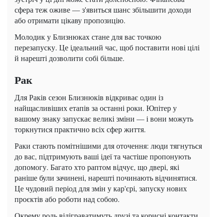
сфера теж оживе — з'явиться шанс збільшити доходи
або отримати цікаву пропозицію.
Молодик у Близнюках стане для вас точкою
перезапуску. Це ідеальний час, щоб поставити нові цілі
й нарешті дозволити собі більше.
Рак
Для Раків сезон Близнюків відкриває один із
найщасливіших етапів за останні роки. Юпітер у
вашому знаку запускає великі зміни — і вони можуть
торкнутися практично всіх сфер життя.
Раки стають помітнішими для оточення: люди тягнуться
до вас, підтримують ваші ідеї та частіше пропонують
допомогу. Багато хто раптом відчує, що двері, які
раніше були зачинені, нарешті починають відчинятися.
Це чудовий період для змін у кар'єрі, запуску нових
проєктів або роботи над собою.
Окрему роль відіграватимуть друзі та корисні контакти