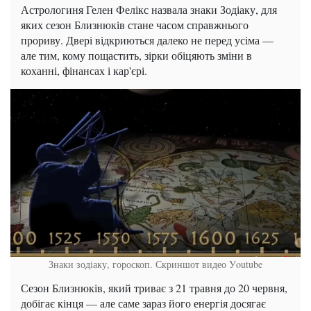
Астрологиня Гелен Фелікс назвала знаки Зодіаку, для
яких сезон Близнюків стане часом справжнього
прориву. Двері відкриються далеко не перед усіма —
але тим, кому пощастить, зірки обіцяють зміни в
коханні, фінансах і кар'єрі.
Знаки зодіаку, гороскоп.
Скриншот видео Уoutube
Сезон Близнюків, який триває з 21 травня до 20 червня,
добігає кінця — але саме зараз його енергія досягає