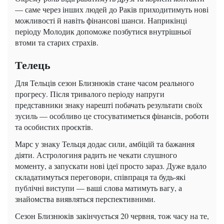
— саме через інших людей до Раків приходитимуть нові
можливості й навіть фінансові шанси. Наприкінці
періоду Молодик допоможе позбутися внутрішньої
втоми та старих страхів.
Телець
Для Тельців сезон Близнюків стане часом реального
прогресу. Після тривалого періоду напруги
представники знаку нарешті побачать результати своїх
зусиль — особливо це стосуватиметься фінансів, роботи
та особистих проєктів.
Марс у знаку Тельця додає сили, амбіцій та бажання
діяти. Астрологиня радить не чекати слушного
моменту, а запускати нові ідеї просто зараз. Дуже вдало
складатимуться переговори, співпраця та будь-які
публічні виступи — ваші слова матимуть вагу, а
знайомства виявляться перспективними.
Сезон Близнюків закінчується 20 червня, тож часу на те,