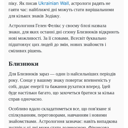
піку. Як писав
, астрологи радять не
Ukrainian Wall
гаяти час: найближчі дні можуть стати вирішальними
для кількох знаків Зодіаку.
Астрологиня Гелен Фелікс у своєму блозі назвала
знаки, для яких останні дні сезону Близнюків відкриють
нові можливості. За її словами, Всесвіт буквально
підштовхує цих людей до змін, нових знайомств і
сміливих рішень.
Близнюки
Для Близнюків зараз — один із найсильніших періодів
року. Сонце у вашому знаку повертає впевненість у
собі, додає енергії та бажання рухатися вперед. Ідей
буде настільки багато, що захочеться братися за кілька
справ одночасно.
Особливо вдало складатиметься все, що пов'язане зі
спілкуванням, переговорами, навчанням і новими
знайомствами. Астрологиня зазначає: навіть випадкова
зустріч у ці дні може стати доленосною. Фінансова