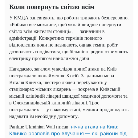
Коли повернуть світло всім
У КМДА запевняють, що роботи тривають безперервно.
«Робимо все можливе, щоб якнайшвидше повернути
світло всім жителям столиці», — зазначили в
адміністрації. Конкретних термінів повного
відновлення поки не називають, однак темпи робіт
дозволяють сподіватися, що більшість родин отримають
електрику протягом найближчої доби.
Нагадаємо, загалом унаслідок нічної атаки на Київ
постраждало щонайменше 8 осіб. За даними мера
Віталія Кличка, шестеро людей перебувають у
стаціонарах міських лікарень — зокрема в Київській
міській клінічній лікарні швидкої медичної допомоги та
в Олександрівській клінічній лікарні. Троє
постраждалих — у важкому стані, медики продовжують
надавати їм необхідну допомогу.
Раніше Ukrainian Wall писав:
нічна атака на Київ:
Кличко розповів про влучання — які райони під