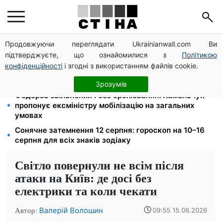
Продовжуючи переглядати Ukrainianwall.com Ви
Тариф 2,64 грн за кіловат з 1 жовтня: власники
підтверджуєте, що ознайомилися з
Політикою
електроопалення платитимуть на 39% менше
конфіденційності
і згодні з використанням файлів cookie.
Середа 12 серпня — найнебезпечніший день тижня:
що можна й не можна робити з 10 до 16 серпня
Зрозумів
Федоров звільнений і без бронювання: Камельчук
пропонує ексміністру мобілізацію на загальних
умовах
Сонячне затемнення 12 серпня: гороскоп на 10–16
серпня для всіх знаків зодіаку
Світло повернули не всім після
атаки на Київ: де досі без
електрики та коли чекати
Автор:
Валерій Волошин
09:55 15.06.2026