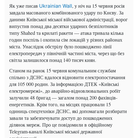
Як уже писав
, у ніч на 15 червня росія
Ukrainian Wall
завдала масованого комбінованого удару по Києву. За
даними Київської міської військової адміністрації, ворог
випустив понад два десятки ударних безпілотників
типу Shahed та крилаті ракети — атака тривала кілька
годин поспіль і охопила сім локацій у різних районах
міста. Унаслідок обстрілу було пошкоджено лінії
електропередач у північній частині міста, через що без
світла залишилося понад 140 тисяч киян.
Станом на ранок 15 червня комунальним службам
спільно з ДСНС вдалося відновити електропостачання
для 105 000 родин. За інформацією ДТЕК «Київські
електромережі», до аварійно-відновлювальних робіт
залучили 48 бригад — загалом понад 200 фахівців-
енергетиків. Крім того, на місцях працювали 15
одиниць спецтехніки ДСНС, які допомагали розбирати
завали та забезпечувати доступ до пошкоджених
ділянок мереж. Про це повідомили в офіційному
Telegram-каналі Київської міської державної