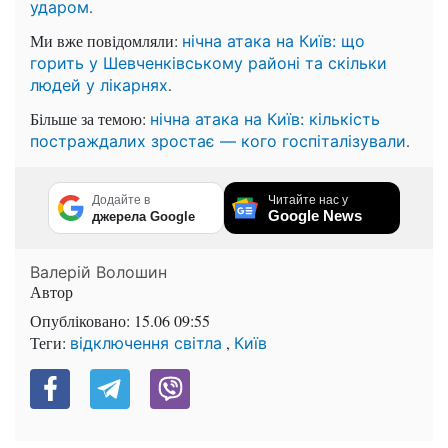
.
ударом
Ми вже повідомляли:
нічна атака на Київ: що
горить у Шевченківському районі та скільки
.
людей у лікарнях
Більше за темою:
нічна атака на Київ: кількість
.
постраждалих зростає — кого госпіталізували
Додайте в
Читайте нас у
Google News
джерела Google
Валерій Волошин
Автор
Опубліковано:
15.06 09:55
Теги:
,
відключення світла
Київ