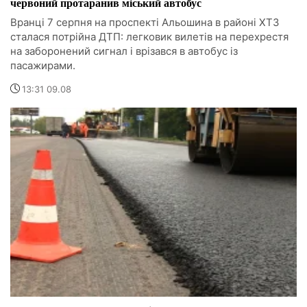
червоний протаранив міський автобус
Вранці 7 серпня на проспекті Альошина в районі ХТЗ
сталася потрійна ДТП: легковик вилетів на перехрестя
на заборонений сигнал і врізався в автобус із
пасажирами.
13:31 09.08