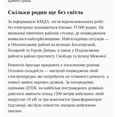
адміністрації.
Скільки родин ще без світла
За інформацією КМДА, після відновлювальних робіт
без електрики залишаються близько 35 000 родин. Це
мешканці північних районів столиці, де пошкодження
виявилися найсерйознішими. Найскладніша ситуація —
в Оболонському районі на вулицях Богатирській,
Полярній та Героїв Дніпра, а також у Подільському
районі в районі проспекту Свободи та вулиці Межової.
Ремонтні бригади працюють у посиленому режимі.
Основна складність — масштаб пошкоджень ліній
електропередач, які потребують не точкового ремонту, а
повної заміни окремих ділянок. За попередніми
оцінками ДТЕК, на найбільш постраждалих ділянках
довелося замінити понад 1200 метрів кабельних ліній
напругою 10 кВ та три комплектні трансформаторні
підстанції, які були повністю знищені вибуховою
хвилею.