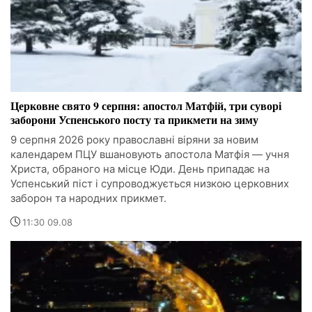
Церковне свято 9 серпня: апостол Матфій, три суворі
заборони Успенського посту та прикмети на зиму
9 серпня 2026 року православні віряни за новим
календарем ПЦУ вшановують апостола Матфія — учня
Христа, обраного на місце Юди. День припадає на
Успенський піст і супроводжується низкою церковних
заборон та народних прикмет.
11:30 09.08