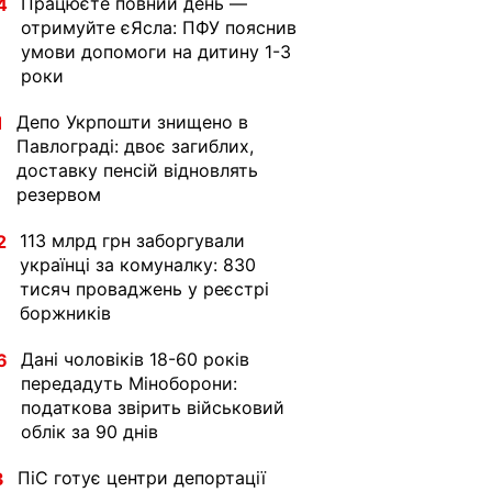
Працюєте повний день —
4
отримуйте єЯсла: ПФУ пояснив
умови допомоги на дитину 1-3
роки
Депо Укрпошти знищено в
1
Павлограді: двоє загиблих,
доставку пенсій відновлять
резервом
113 млрд грн заборгували
2
українці за комуналку: 830
тисяч проваджень у реєстрі
боржників
Дані чоловіків 18-60 років
6
передадуть Міноборони:
податкова звірить військовий
облік за 90 днів
ПіС готує центри депортації
3