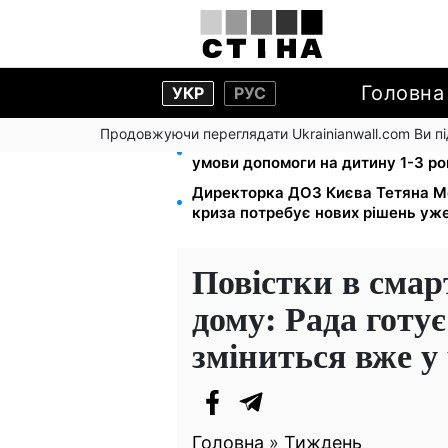
Головна
УКР
РУС
Продовжуючи переглядати Ukrainianwall.com Ви 
Працюєте повний день — отриму
умови допомоги на дитину 1-3 ро
Директорка ДОЗ Києва Тетяна М
криза потребує нових рішень уже
Повістки в смар
дому: Рада готу
зміниться вже у
Головна
»
Тиждень