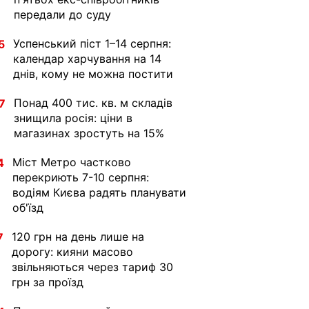
передали до суду
Успенський піст 1–14 серпня:
5
календар харчування на 14
днів, кому не можна постити
Понад 400 тис. кв. м складів
7
знищила росія: ціни в
магазинах зростуть на 15%
Міст Метро частково
4
перекриють 7-10 серпня:
водіям Києва радять планувати
об'їзд
120 грн на день лише на
7
дорогу: кияни масово
звільняються через тариф 30
грн за проїзд