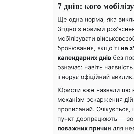
7 днів: кого мобіліз
Ще одна норма, яка викл
Згідно з новими роз'ясн
мобілізувати військовозо
бронювання, якщо ті
не з
календарних днів
без по
означає: навіть наявніст
ігнорує офіційний виклик.
Юристи вже назвали цю н
механізм оскарження дій 
прописаний. Очікується,
пункт доопрацюють — зо
поважних причин
для не