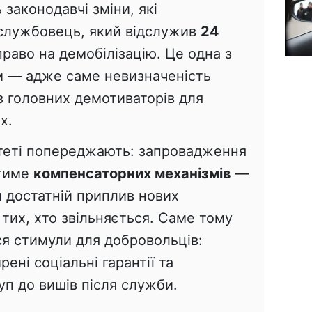
 законодавчі зміни, які
службовець, який відслужив
24
право на демобілізацію. Це одна з
м — адже саме невизначеність
з головних демотиваторів для
х.
ітеті попереджають: запровадження
атиме
компенсаторних механізмів
—
 достатній приплив нових
 тих, хто звільняється. Саме тому
я стимули для добровольців:
ені соціальні гарантії та
уп до вишів після служби.