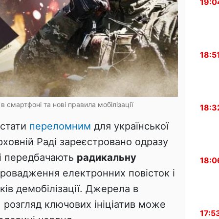
19:0
18:5
в смартфоні та нові правила мобілізації
18:3
 стати
переломним
для української
ерховній Раді зареєстровано одразу
кі передбачають
радикальну
18:0
провадження електронних повісток і
ків демобілізації. Джерела в
 розгляд ключових ініціатив може
17:5