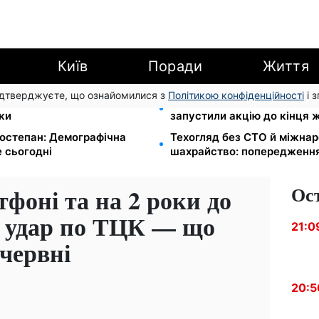
Київ
Поради
Життя
підтверджуєте, що ознайомилися з
Політикою конфіденційності
і 
йте єЯсла: ПФУ пояснив
Кешбек до 40% на Netflix т
ки
запустили акцію до кінця 
остепан: Демографічна
Техогляд без СТО й міжнар
 сьогодні
шахрайство: попередженн
Ос
тфоні та на 2 роки до
є удар по ТЦК — що
21:0
 червні
20:5