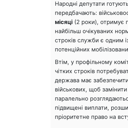
Народні депутати готують
передбачають: військово
місяці
(2 роки), отримує 
найбільш очікуваних нор
строків служби є одним і
потенційних мобілізовани
Втім, у профільному ком
чітких строків потребув
держава має забезпечити
військових, щоб замінити
паралельно розглядаютьс
підвищені виплати, розшир
пріоритетне право на вст