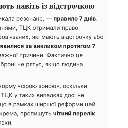
ують навіть із відстрочкою
икала резонанс, —
правило 7 днів
.
еннями, ТЦК отримали право
бов'язаних, які мають відстрочку або
'явилися за викликом протягом 7
важної причини. Фактично це
ь броні не рятує, якщо людина
орму «сірою зоною», оскільки
ТЦК у таких випадках досі не
 що в рамках ширшої реформи цей
крема, пропишуть
чіткий перелік
явки.