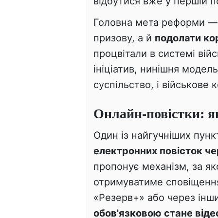
відбутися вже у першій п
Головна мета реформи —
призову, а й
подолати ко
процвітали в системі вій
ініціатив, нинішня модел
суспільство, і військове 
Онлайн-повістки: я
Один із найгучніших пун
електронних повісток ч
пропонує механізм, за як
отримуватиме сповіщення
«Резерв+» або через інш
обов'язковою стане віде