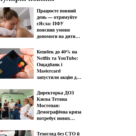
Працюєте повний
день — отримуйте
єЯсла: ПФУ
пояснив умови
допомоги на дитину
1-3 роки
Кешбек до 40% на
Netflix та YouTube:
Ощадбанк і
Mastercard
запустили акцію до
кінця жовтня
Директорка ДОЗ
Києва Тетяна
Мостепан:
Демографічна криза
потребує нових
рішень уже сьогодні
Техогляд без СТО й