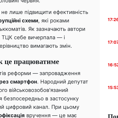
оловині червня.
 не лише підвищити ефективність
17:2
рупційні схеми
, які роками
ськкоматів. Як зазначають автори
ь ТЦК себе вичерпала — і
17:0
керівництво вимагають змін.
к це працюватиме
16:5
ктів реформи — запровадження
ерез смартфон
. Народний депутат
15:5
ого військовозобов'язаний
 безпосередньо в застосунку
ий цифровий канал. При цьому
По
офіксація
вручення — це має