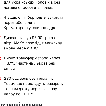
для українських чоловіків без
легальної роботи в Польщі
4 відділення Укрпошти закрили
6
через обстріли в
Краматорську: список адрес
Дизель сягнув 98,90 грн за
7
літр: АМКУ розслідує можливу
змову мереж АЗС
Вибух трансформатора через
2
+37°C: частина Львова без
світла
280 будівель без тепла: на
3
Теремках прокладуть резервну
тепломережу через загрозу
удару по ТЕЦ-5
пулярні новини