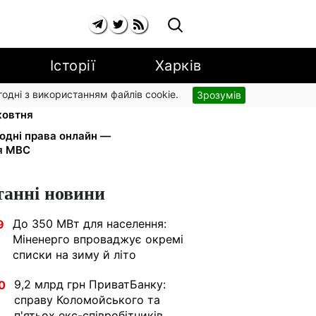
Історії
Харків
згодні з використанням файлів cookie.
Зрозумів
а YouTube: Ощадбанк і Mastercard
жовтня
одні права онлайн —
я МВС
танні новини
До 350 МВт для населення:
9
Міненерго впроваджує окремі
списки на зиму й літо
9,2 млрд грн ПриватБанку:
0
справу Коломойського та
п'ятьох екс-співробітників