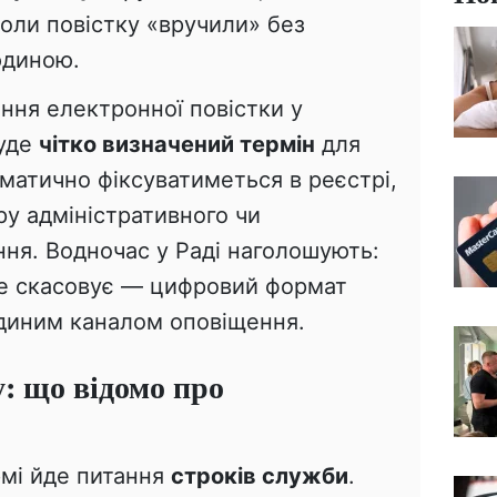
оли повістку «вручили» без
юдиною.
ння електронної повістки у
буде
чітко визначений термін
для
матично фіксуватиметься в реєстрі,
у адміністративного чи
ня. Водночас у Раді наголошують:
 не скасовує — цифровий формат
єдиним каналом оповіщення.
: що відомо про
мі йде питання
строків служби
.