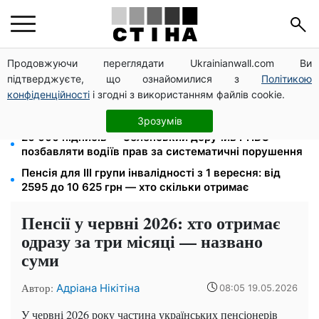
Продовжуючи переглядати Ukrainianwall.com Ви
125 грн за куб води: закон №4777 запустив подвійне
підтверджуєте, що ознайомилися з
Політикою
подорожчання тарифів у регіонах
конфіденційності
і згодні з використанням файлів cookie.
Пенсія по інвалідності III групи з вересня: від 2595
до 10 625 грн — хто скільки отримає
Зрозумів
26 000 підписів — Зеленський доручив РНБО
позбавляти водіїв прав за систематичні порушення
Пенсія для III групи інвалідності з 1 вересня: від
2595 до 10 625 грн — хто скільки отримає
Пенсії у червні 2026: хто отримає
одразу за три місяці — названо
суми
Автор:
Адріана Нікітіна
08:05 19.05.2026
У червні 2026 року частина українських пенсіонерів