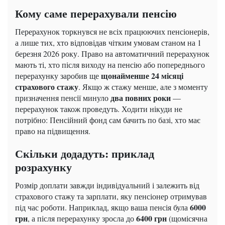
Кому саме перерахували пенсію
Перерахунок торкнувся не всіх працюючих пенсіонерів,
а лише тих, хто відповідав чітким умовам станом на 1
березня 2026 року. Право на автоматичний перерахунок
мають ті, хто після виходу на пенсію або попереднього
щонайменше 24 місяці
перерахунку заробив ще
страхового стажу
. Якщо ж стажу менше, але з моменту
два повних роки
призначення пенсії минуло
—
перерахунок також проведуть. Ходити нікуди не
потрібно: Пенсійний фонд сам бачить по базі, хто має
право на підвищення.
Скільки додадуть: приклад
розрахунку
Розмір доплати завжди індивідуальний і залежить від
страхового стажу та зарплати, яку пенсіонер отримував
6000
під час роботи. Наприклад, якщо ваша пенсія була
грн
6400 грн
, а після перерахунку зросла до
(щомісячна