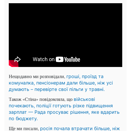
Нещодавно ми розповідали,
гроші, проїзд та
комуналка, пенсіонерам дали більше, ніж усі
думають – перевірте свої пільги у травні.
Також «Стіна» повідомляла, що
військові
почекають, поліції готують різке підвищення
зарплат — Рада просуває рішення, яке вдарить
по бюджету.
Ще ми писали,
росія почала втрачати більше, ніж