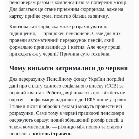
пенсіонерам разом із компенсацією за попередні місяці.
Для багатьох це стане приємним сюрпризом, адже на
картку прийде сума, помітно більша за звичну.
Ключова категорія, яка може розраховувати на
підвищення, — працюючі пенсіонери. Саме для них
провели автоматичний перерахунок пенсій, який
формально прив'язаний до 1 квітня. Але чому гроші
приходять аж у червні? Причина суто технічна.
Чому виплати затрималися до червня
Для перерахунку Пенсійному фонду України потрібні
дані про сплату єдиного соціального внеску (ЄСВ) за
перший квартал. Роботодавці подають цю звітність не
одразу — інформація надходить до ПФУ лише у травні.
І тільки після її обробки фахівці можуть провести всі
розрахунки. Саме тому в червні працюючі пенсіонери
одержують одразу: новий збільшений розмір пенсії, а
також компенсацію — різницю між новою та старою
квітень і травень
пенсією за
.