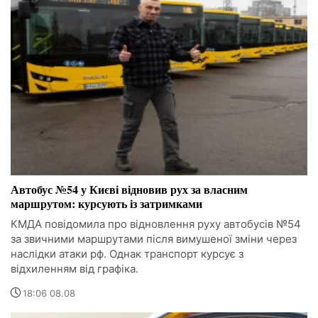
Автобус №54 у Києві відновив рух за власним
маршрутом: курсують із затримками
КМДА повідомила про відновлення руху автобусів №54
за звичними маршрутами після вимушеної зміни через
наслідки атаки рф. Однак транспорт курсує з
відхиленням від графіка.
18:06 08.08