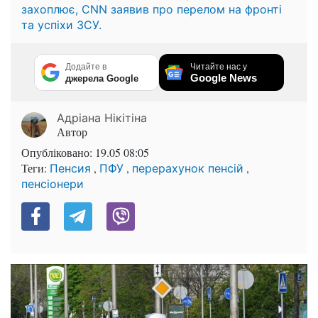
захоплює, CNN заявив про перелом на фронті
та успіхи ЗСУ.
Додайте в
Читайте нас у
Google News
джерела Google
Адріана Нікітіна
Автор
Опубліковано:
19.05 08:05
Теги:
,
,
,
Пенсия
ПФУ
перерахунок пенсій
пенсіонери