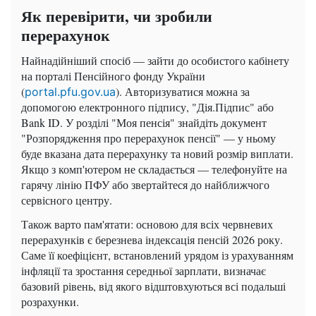
Як перевірити, чи зробили
перерахунок
Найнадійніший спосіб — зайти до особистого кабінету
на порталі Пенсійного фонду України
(
). Авторизуватися можна за
portal.pfu.gov.ua
допомогою електронного підпису, "Дія.Підпис" або
Bank ID. У розділі "Моя пенсія" знайдіть документ
"Розпорядження про перерахунок пенсії" — у ньому
буде вказана дата перерахунку та новий розмір виплати.
Якщо з комп'ютером не складається — телефонуйте на
гарячу лінію ПФУ або звертайтеся до найближчого
сервісного центру.
Також варто пам'ятати: основою для всіх червневих
перерахунків є березнева індексація пенсій 2026 року.
Саме її коефіцієнт, встановлений урядом із урахуванням
інфляції та зростання середньої зарплати, визначає
базовий рівень, від якого відштовхуються всі подальші
розрахунки.