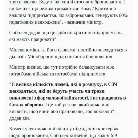
трохи зросло. Будуть ще хвилі стосовно бронювання. І
ви бачите, що режим тримається. Чому? Критично
важливі підприємства, які заброньовані, генерують 60%
податкових надходжень", - зазначив міністр.
Соболев додав, що це "дійсно критичні підприємства,
які мають працювати".
Мінекономіки, за його словами, постійно знаходиться в
діалозі з Міноборони щодо питання бронювання.
Міністр визнає, що тут потрібно балансувати між
потребами війська та потребами підприємств.
Є велика кількість людей, які в розшуку, в СЗЧ
"
знаходяться, які не беруть участь чи трохи
виключені з формальної зайнятості, і не працюють в
Силах оборони
. І це той резерв, який можливо
виявити, щоб вони або працювали, або воювали", -
додав він.
Коментуючи можливі зміни у підходах та критеріях
щодо бронювання, Соболев зазначив, що кожні 6-9