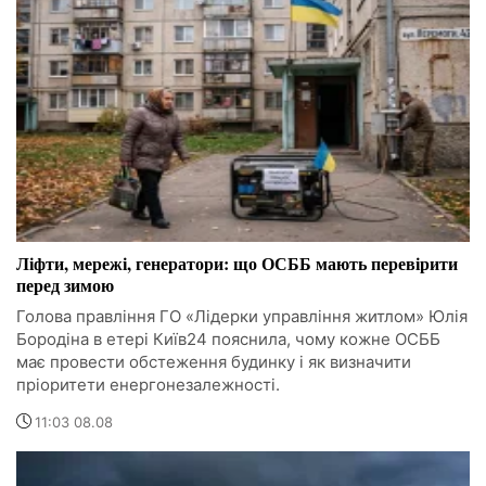
Ліфти, мережі, генератори: що ОСББ мають перевірити
перед зимою
Голова правління ГО «Лідерки управління житлом» Юлія
Бородіна в етері Київ24 пояснила, чому кожне ОСББ
має провести обстеження будинку і як визначити
пріоритети енергонезалежності.
11:03 08.08