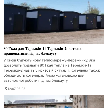
80 Гкал для Теремків-1 і Теремків-2: котельня
працюватиме під час блекауту
У Києві будують нову тепломережу-перемичку, яка
дозволить подавати 80 Гкал тепла на Теремки-1 і
Теремки-2 навіть у кризовій ситуації. Котельню також
обладнують когенераційною установкою для
автономної роботи під час блекауту.
12:07 08.08