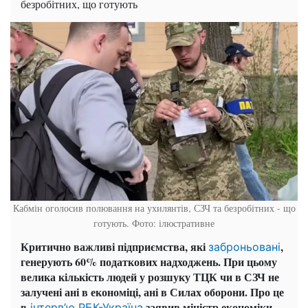
безробітних, що готують
Кабмін оголосив полювання на ухилянтів, СЗЧ та безробітних - що
готують. Фото: ілюстративне
Критично важливі підприємства, які
,
заброньовані
генерують 60% податкових надходжень. При цьому
велика кількість людей у розшуку ТЦК чи в СЗЧ не
залучені ані в економіці, ані в Силах оборони. Про це
в
заявив міністр економіки,
інтерв’ю РБК-Україна