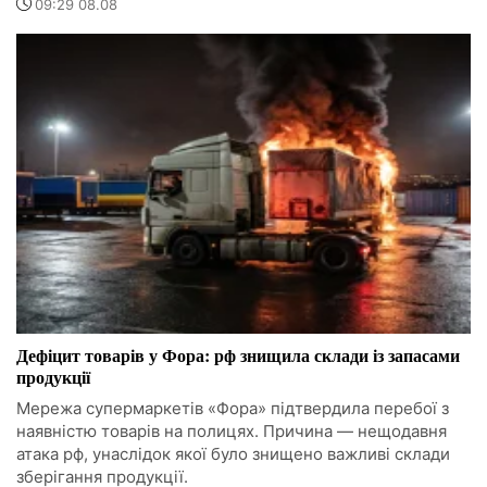
09:29 08.08
Дефіцит товарів у Фора: рф знищила склади із запасами
продукції
Мережа супермаркетів «Фора» підтвердила перебої з
наявністю товарів на полицях. Причина — нещодавня
атака рф, унаслідок якої було знищено важливі склади
зберігання продукції.