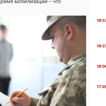
время мобилизации – что
18:5
18:2
18:0
17:2