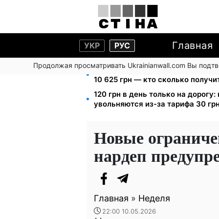
Главная
УКР
РУС
Продолжая просматривать Ukrainianwall.com Вы подт
Пенсия для III группы инвалиднос
10 625 грн — кто сколько получи
120 грн в день только на дорогу
увольняются из-за тарифа 30 грн
Новые ограниче
нардеп предупре
Главная
»
Неделя
22:00 10.05.2026