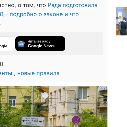
стно, о том, что
Рада подготовила
- подробно о законе и что
.
Читайте нас у
Google News
ogle
00
енты
,
новые правила