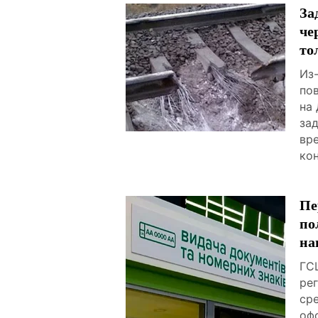
За
че
то
Из
по
на
зад
вр
ко
Пе
по
на
ГС
ре
ср
оф