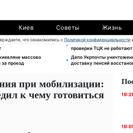
Киев
Советы
Жизнь
верждаете, что ознакомились с
Политикой конфиденциальности
и
ти с 1 сентября: от 2595 до
Цифровизация дел и ВВК: 
т
проверки ТЦК не работают
: киевляне массово
Депо Укрпочты уничтожено
 за проезд
доставку пенсий восстано
По
ния при мобилизации:
дил к чему готовиться
19:2
19:0