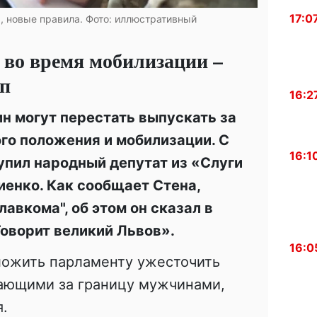
17:0
 новые правила. Фото: иллюстративный
 во время мобилизации –
еп
16:2
 могут перестать выпускать за
ого положения и мобилизации. С
16:1
упил народный депутат из «Слуги
енко. Как сообщает Стена,
лавкома", об этом он сказал в
оворит великий Львов».
16:0
ложить парламенту ужесточить
ающими за границу мужчинами,
.