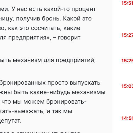
15:5
ми. У нас есть какой-то процент
ицу, получив бронь. Какой это
о, как это сосчитать, какие
15:2
я предприятия», – говорит
быть механизм для предприятий,
15:2
абронированных просто выпускать
15:0
лжны быть какие-нибудь механизмы
у что мы можем бронировать-
жать-выезжать, и так мы
14:5
епутат.