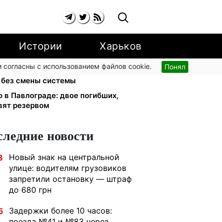
Истории
Харьков
 согласны с использованием файлов cookie.
Понял
юрист Танасийчук — почему
 без смены системы
 в Павлограде: двое погибших,
вят резервом
следние новости
Новый знак на центральной
8
улице: водителям грузовиков
запретили остановку — штраф
до 680 грн
Задержки более 10 часов:
5
поезда №41 и №83 через