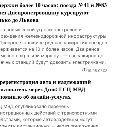
держки более 10 часов: поезда №41 и №83
рез Днепропетровщину курсируют
лько до Львова
-за повышенной угрозы обстрелов и
вреждения железнодорожной инфраструктуры
 Днепропетровщине ряд пассажирских поездов
ерживается на 10 и более часов. Два рейса
еменно сократили маршрут — пассажиров до
нечных станций будут довозить электричками.
19:05 07.08
ререгистрация авто и надлежащий
льзователь через Дию: ГСЦ МВД
помнило об онлайн-услугах
Ц МВД опубликовало перечень
гистрационных действий с транспортными
едствами, которые автовладельцы могут
ормить дистанционно — через приложение