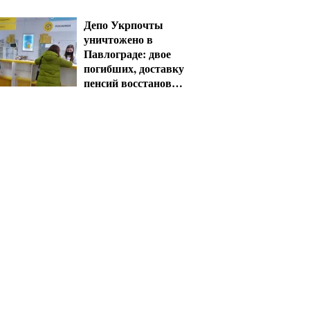
проезд
Депо Укрпочты
уничтожено в
Павлограде: двое
погибших, доставку
пенсий восстановят
резервом