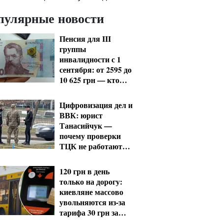
пулярные новости
Пенсия для III
группы
инвалидности с 1
сентября: от 2595 до
10 625 грн — кто
сколько получит
Цифровизация дел и
ВВК: юрист
Танасийчук —
почему проверки
ТЦК не работают
без смены системы
120 грн в день
только на дорогу:
киевляне массово
увольняются из-за
тарифа 30 грн за