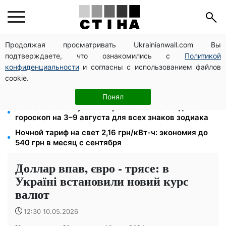
Продолжая просматривать Ukrainianwall.com Вы
Фейковые сайты сервисных центров МВД:
подтверждаете, что ознакомились с
Политикой
мошенники выманивают деньги у водителей перед
выездом за границу
конфиденциальности
и согласны с использованием файлов
cookie.
Пенсия по инвалидности III группы с сентября: от
2595 до 10 625 грн — кто сколько получит
Понял
Затмение 12 августа: астролог Базиленко дала
гороскоп на 3–9 августа для всех знаков зодиака
Ночной тариф на свет 2,16 грн/кВт-ч: экономия до
540 грн в месяц с сентября
Доллар впав, євро - трясе: в
Україні встановили новий курс
валют
12:30 10.05.2026