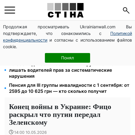
Продолжая просматривать Ukrainianwall.com Вы
172 940 грн защитят жилье от ареста за
подтверждаете, что ознакомились с
Политикой
коммуналку: с октября порог — 432 тысячи
конфиденциальности
и согласны с использованием файлов
Новый знак на центральной улице: водителям
cookie.
грузовиков запретили остановку — штраф до 680
грн
Понял
26 000 подписей — Зеленский поручил СНБО
лишать водителей прав за систематические
нарушения
Пенсия для III группы инвалидности с 1 сентября: от
2595 до 10 625 грн — кто сколько получит
Конец войны в Украине: Фицо
раскрыл что путин передал
Зеленскому
14:00 10.05.2026