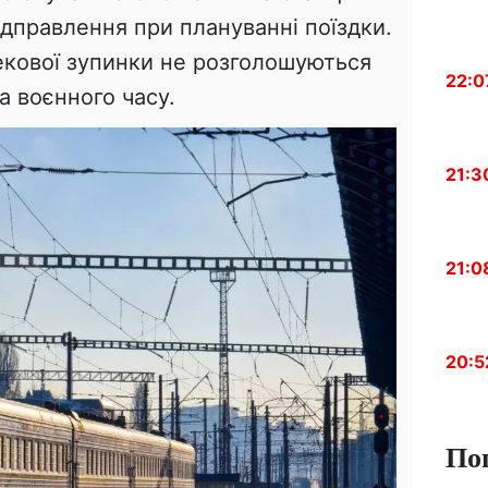
ідправлення при плануванні поїздки.
екової зупинки не розголошуються
22:0
а воєнного часу.
21:3
21:0
20:5
По