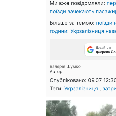
Ми вже повідомляли:
пер
поїзди зачекають пасажи
Більше за темою:
поїзди 
години: Укрзалізниця наз
Додайте в
джерела Go
Валерія Шумко
Автор
Опубліковано:
09.07 12:3
Теги:
Укрзалізниця
,
затри