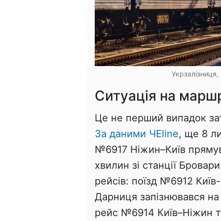
Укрзалізниця, 
Ситуація на маршр
Це не перший випадок за
За даними ЧEline
, ще 8 л
№6917 Ніжин–Київ прямув
хвилин зі станції Бровари
рейсів: поїзд №6912 Київ
Дарниця запізнювався на 
рейс №6914 Київ–Ніжин т