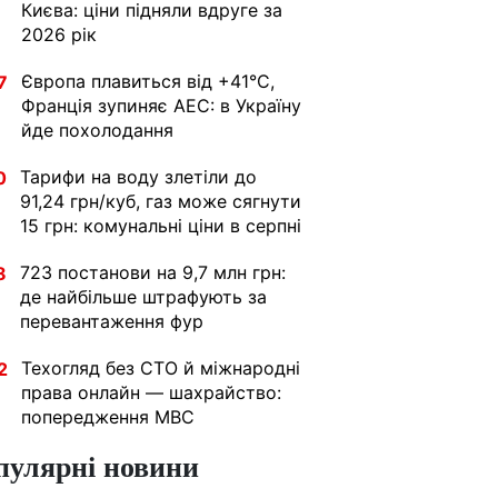
Києва: ціни підняли вдруге за
2026 рік
Європа плавиться від +41°C,
7
Франція зупиняє АЕС: в Україну
йде похолодання
Тарифи на воду злетіли до
0
91,24 грн/куб, газ може сягнути
15 грн: комунальні ціни в серпні
723 постанови на 9,7 млн грн:
8
де найбільше штрафують за
перевантаження фур
Техогляд без СТО й міжнародні
2
права онлайн — шахрайство:
попередження МВС
пулярні новини