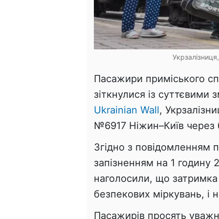
Укрзалізниця,
Пасажири приміського сп
зіткнулися із суттєвими з
Ukrainian Wall
, Укрзалізн
№6917 Ніжин–Київ через 
Згідно з повідомленням п
запізненням на 1 годину 2
наголосили, що затримка 
безпекових міркувань, і 
Пасажирів просять уважн