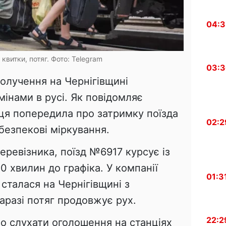
04:
 квитки, потяг. Фото: Telegram
03:
олучення на Чернігівщині
мінами в русі. Як повідомляє
иця попередила про затримку поїзда
02:2
безпекові міркування.
еревізника, поїзд №6917 курсує із
0 хвилин до графіка. У компанії
01:3
сталася на Чернігівщині з
наразі потяг продовжує рух.
22:2
о слухати оголошення на станціях