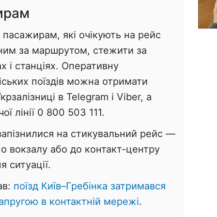
ирам
 пасажирам, які очікують на рейс
ним за маршрутом, стежити за
 і станціях. Оперативну
іських поїздів можна отримати
рзалізниці в Telegram і Viber, а
ї лінії 0 800 503 111.
запізнилися на стикувальний рейс —
по вокзалу або до контакт-центру
я ситуації.
ав:
поїзд Київ–Гребінка затримався
напругою в контактній мережі
.