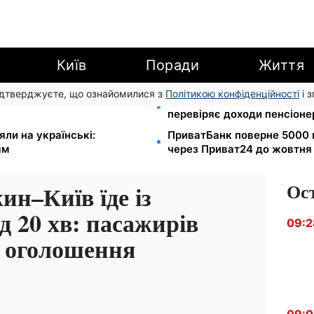
Київ
Поради
Життя
підтверджуєте, що ознайомилися з
Політикою конфіденційності
і 
грн/куб, газ може сягнути
Субсидії скасують, пільги
перевіряє доходи пенсіонер
яли на українські:
ПриватБанк поверне 5000 
ям
через Приват24 до жовтня
Ос
ин–Київ їде із
д 20 хв: пасажирів
09:2
и оголошення