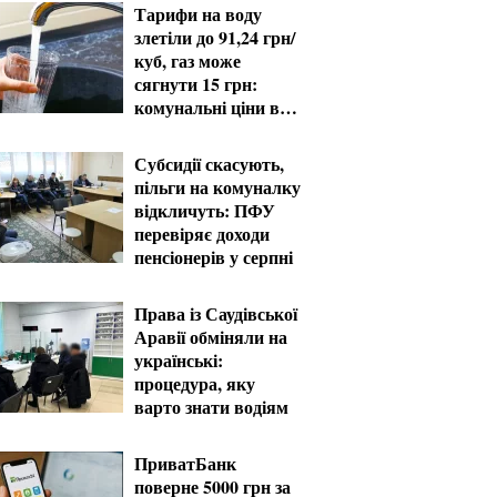
Тарифи на воду
злетіли до 91,24 грн/
куб, газ може
сягнути 15 грн:
комунальні ціни в
серпні
Субсидії скасують,
пільги на комуналку
відкличуть: ПФУ
перевіряє доходи
пенсіонерів у серпні
Права із Саудівської
Аравії обміняли на
українські:
процедура, яку
варто знати водіям
ПриватБанк
поверне 5000 грн за