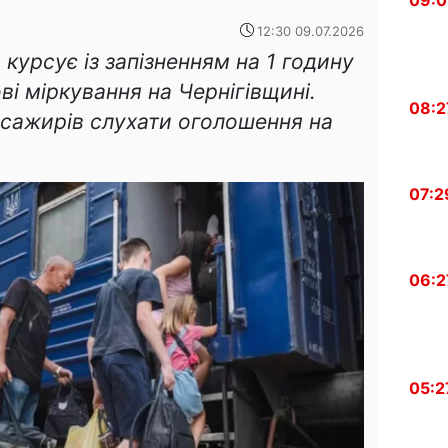
09:0
12:30 09.07.2026
курсує із запізненням на 1 годину
ві міркування на Чернігівщині.
08:2
асажирів слухати оголошення на
07:2
06:2
05:2