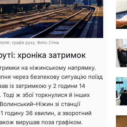
потяг, графік руху. Фото: Стіна
уті: хроніка затримок
тримки на ніжинському напрямку.
ипня через безпекову ситуацію поїзд
ав із затримкою у 2 години 14
. Тоді ж збої торкнулися й інших
-Волинський–Ніжин зі станції
1 годину 36 хвилин, а зворотний
акож вирушав поза графіком.