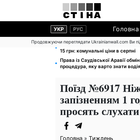
Головна
УКР
РУС
Продовжуючи переглядати Ukrainianwall.com Ви 
Тарифи на воду злетіли до 91,24 
15 грн: комунальні ціни в серпні
Права із Саудівської Аравії обмін
процедура, яку варто знати воді
Поїзд №6917 Ніж
запізненням 1 го
просять слухат
Головна
»
Тиждень