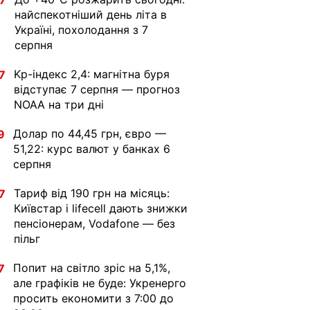
7
найспекотніший день літа в
Україні, похолодання з 7
серпня
Kp-індекс 2,4: магнітна буря
7
відступає 7 серпня — прогноз
NOAA на три дні
Долар по 44,45 грн, євро —
9
51,22: курс валют у банках 6
серпня
Тариф від 190 грн на місяць:
7
Київстар і lifecell дають знижки
пенсіонерам, Vodafone — без
пільг
Попит на світло зріс на 5,1%,
7
але графіків не буде: Укренерго
просить економити з 7:00 до