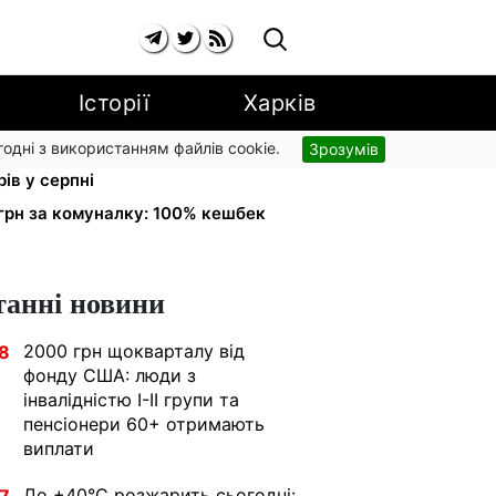
Історії
Харків
згодні з використанням файлів cookie.
Зрозумів
 на комуналку відкличуть: ПФУ
ів у серпні
грн за комуналку: 100% кешбек
танні новини
2000 грн щокварталу від
8
фонду США: люди з
інвалідністю I-II групи та
пенсіонери 60+ отримають
виплати
До +40°С розжарить сьогодні: