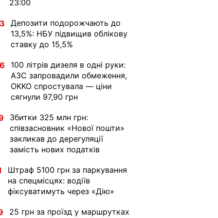
23:00
Депозити подорожчають до
33
13,5%: НБУ підвищив облікову
ставку до 15,5%
100 літрів дизеля в одні руки:
36
АЗС запровадили обмеження,
OKKO спростувала — ціни
сягнули 97,90 грн
Збитки 325 млн грн:
9
співзасновник «Нової пошти»
закликав до дерегуляції
замість нових податків
Штраф 5100 грн за паркування
1
на спецмісцях: водіїв
фіксуватимуть через «Дію»
25 грн за проїзд у маршрутках
9