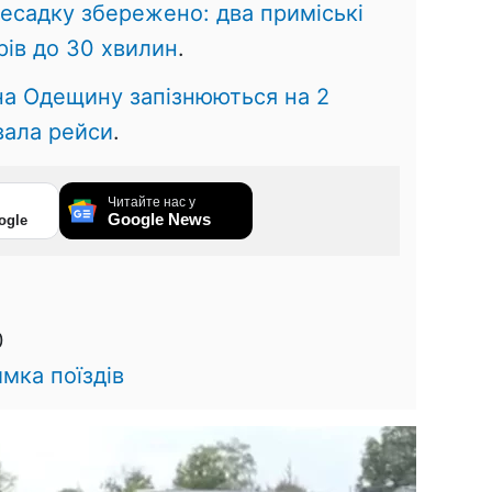
есадку збережено: два приміські
рів до 30 хвилин
.
на Одещину запізнюються на 2
вала рейси
.
Читайте нас у
Google News
ogle
0
мка поїздів