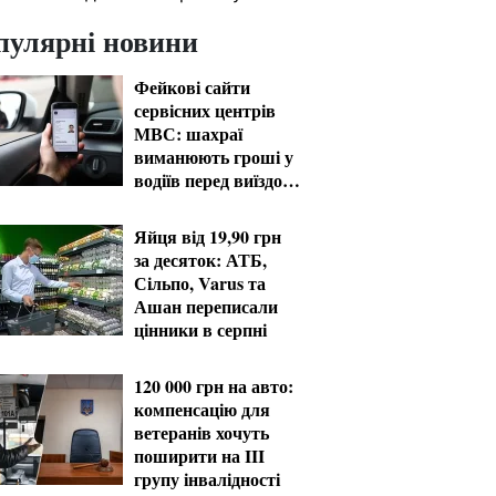
пулярні новини
Фейкові сайти
сервісних центрів
МВС: шахраї
виманюють гроші у
водіїв перед виїздом
за кордон
Яйця від 19,90 грн
за десяток: АТБ,
Сільпо, Varus та
Ашан переписали
цінники в серпні
120 000 грн на авто:
компенсацію для
ветеранів хочуть
поширити на III
групу інвалідності