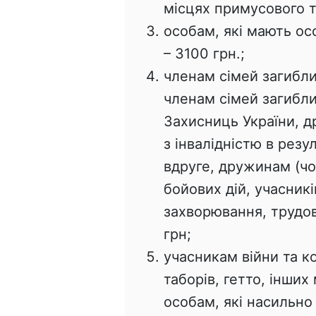
місцях примусового т
особам, які мають ос
– 3100 грн.;
членам сімей загибли
членам сімей загибли
Захисниць України, д
з інвалідністю в резу
вдруге, дружинам (чо
бойових дій, учасникі
захворювання, трудов
грн;
учасникам війни та к
таборів, гетто, інши
особам, які насильно