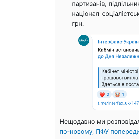
партизанів, підпільни
націонал-соціалістсь
грн.
Нещодавно ми розповіда
по-новому, ПФУ попередив