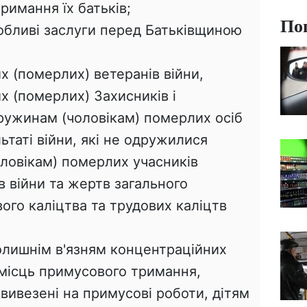
римання їх батьків;
По
обливі заслуги перед Батьківщиною
х (померлих) ветеранів війни,
х (померлих) Захисників і
ружинам (чоловікам) померлих осіб
льтаті війни, які не одружилися
ловікам) померлих учасників
в війни та жертв загального
ого каліцтва та трудових каліцтв
олишнім в'язням концентраційних
х місць примусового тримання,
 вивезені на примусові роботи, дітям