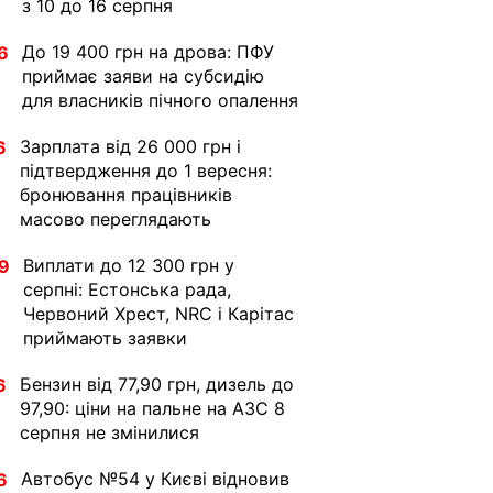
з 10 до 16 серпня
До 19 400 грн на дрова: ПФУ
6
приймає заяви на субсидію
для власників пічного опалення
Зарплата від 26 000 грн і
6
підтвердження до 1 вересня:
бронювання працівників
масово переглядають
Виплати до 12 300 грн у
9
серпні: Естонська рада,
Червоний Хрест, NRC і Карітас
приймають заявки
Бензин від 77,90 грн, дизель до
6
97,90: ціни на пальне на АЗС 8
серпня не змінилися
Автобус №54 у Києві відновив
6