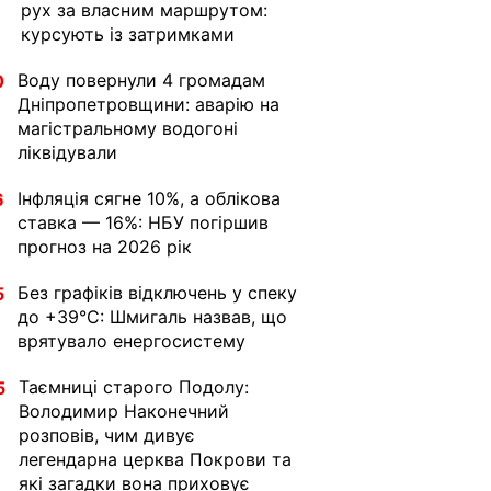
рух за власним маршрутом:
курсують із затримками
Воду повернули 4 громадам
0
Дніпропетровщини: аварію на
магістральному водогоні
ліквідували
Інфляція сягне 10%, а облікова
6
ставка — 16%: НБУ погіршив
прогноз на 2026 рік
Без графіків відключень у спеку
5
до +39°C: Шмигаль назвав, що
врятувало енергосистему
Таємниці старого Подолу:
5
Володимир Наконечний
розповів, чим дивує
легендарна церква Покрови та
які загадки вона приховує