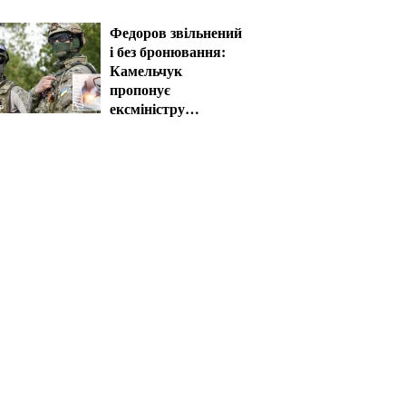
Федоров звільнений
і без бронювання:
Камельчук
пропонує
ексміністру
мобілізацію на
загальних умовах