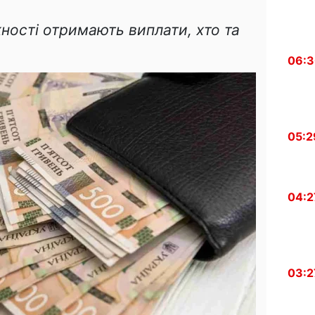
ності отримають виплати, хто та
06:
05:2
04:2
03:2