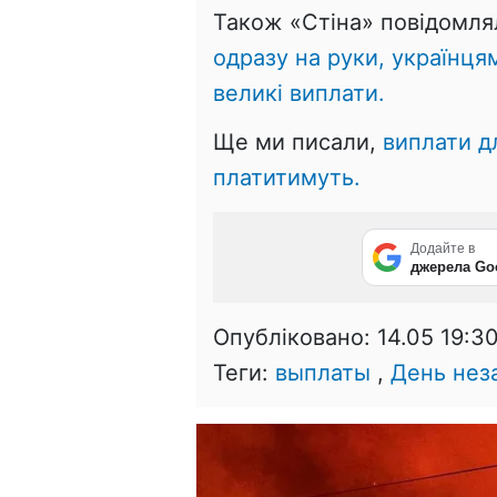
Також «Стіна» повідомл
одразу на руки, українц
великі виплати.
Ще ми писали,
виплати д
платитимуть.
Додайте в
джерела Go
Опубліковано:
14.05 19:3
Теги:
выплаты
,
День нез