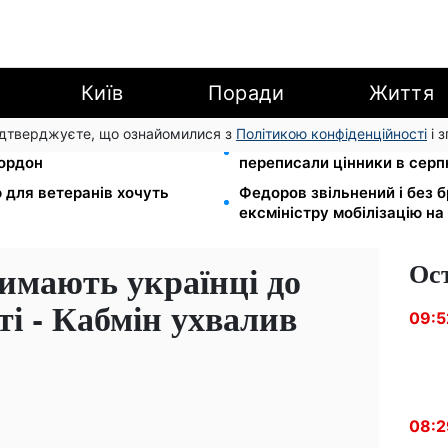
Київ
Поради
Життя
підтверджуєте, що ознайомилися з
Політикою конфіденційності
і 
в МВС: шахраї виманюють
Яйця від 19,90 грн за десят
кордон
переписали цінники в серп
ю для ветеранів хочуть
Федоров звільнений і без 
і
ексміністру мобілізацію на
Ос
римають українці до
і - Кабмін ухвалив
09:5
08:2