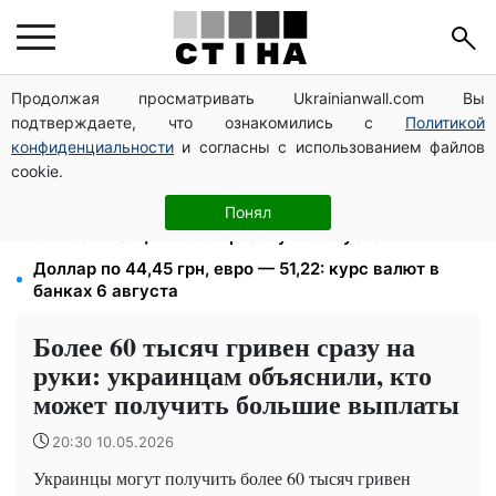
Продолжая просматривать Ukrainianwall.com Вы
Мост Метро частично перекроют 7-10 августа:
подтверждаете, что ознакомились с
Политикой
водителям Киева советуют планировать объезд
конфиденциальности
и согласны с использованием файлов
1500 списанных, 500 уехали сразу: обыски в
cookie.
Мукачевском ТЦК и ВВК
Студенты-заочники и вечерники теряют отсрочку
Понял
от мобилизации: кого призовут в августе
Доллар по 44,45 грн, евро — 51,22: курс валют в
банках 6 августа
Более 60 тысяч гривен сразу на
руки: украинцам объяснили, кто
может получить большие выплаты
20:30 10.05.2026
Украинцы могут получить более 60 тысяч гривен