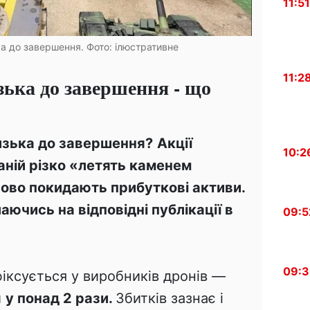
11:51
ька до завершення. Фото: ілюстративне
11:2
зька до завершення - що
лизька до завершення?
Акції
10:2
ній різко «летять каменем
сово покидають прибуткові активи.
аючись на відповідні публікації в
09:5
09:
іксується у виробників дронів —
и
у понад 2 рази.
Збитків зазнає і