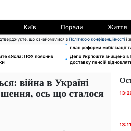
Київ
Поради
Життя
підтверджуєте, що ознайомилися з
Політикою конфіденційності
і 
з 1 вересня: від 2595 до 10
200+ тисяч у СЗЧ, мільйон
план реформи мобілізації 
йте єЯсла: ПФУ пояснив
Депо Укрпошти знищено в П
ки
доставку пенсій відновлят
Ос
ся: війна в Україні
ршення, ось що сталося
13:2
13:1