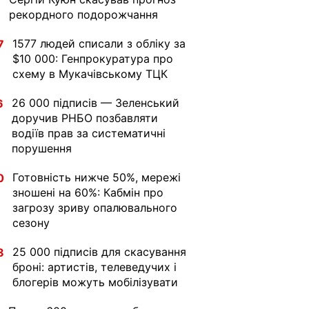
рекордного подорожчання
1577 людей списали з обліку за
7
$10 000: Генпрокуратура про
схему в Мукачівському ТЦК
26 000 підписів — Зеленський
6
доручив РНБО позбавляти
водіїв прав за систематичні
порушення
Готовність нижче 50%, мережі
0
зношені на 60%: Кабмін про
загрозу зриву опалювального
сезону
25 000 підписів для скасування
8
броні: артистів, телеведучих і
блогерів можуть мобілізувати