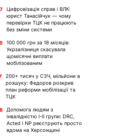
Цифровізація справ і ВЛК:
7
юрист Танасійчук — чому
перевірки ТЦК не працюють
без зміни системи
100 000 грн за 18 місяців:
6
Укрзалізниця скасувала
щомісячні виплати
мобілізованим
200+ тисяч у СЗЧ, мільйони в
7
розшуку: Федоров розкрив
план реформи мобілізації та
ТЦК
Допомога людям з
8
інвалідністю I-II групи: DRC,
Acted і NP реєструють просто
вдома на Херсонщині