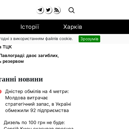
Історії
Харків
згодні з використанням файлів cookie.
Зрозумів
и в розшуку: Федоров розкрив
та ТЦК
авлограді: двоє загиблих,
ь резервом
танні новини
Дністер обмілів на 4 метри:
9
Молдова витрачає
стратегічний запас, в Україні
обмежили 92 підприємства
Дизель по 100 грн не буде:
1
Сергій Куюн скасував прогноз