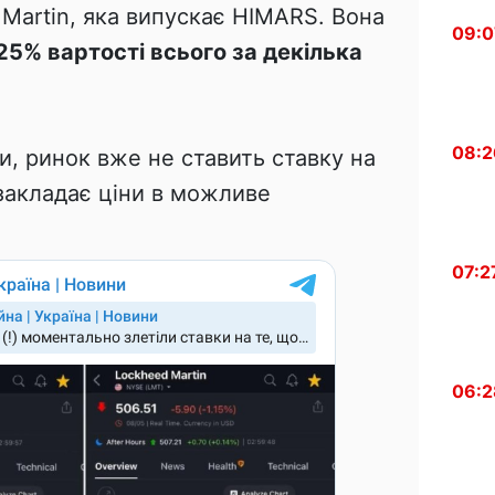
 Martin, яка випускає HIMARS. Вона
09:0
25% вартості всього за декілька
08:2
, ринок вже не ставить ставку на
закладає ціни в можливе
07:2
06:2