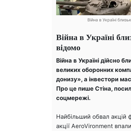
Війна в Україні близ
Війна в Україні бли
відомо
Війна в Україні дійсно б
великих оборонних компа
донизу», а інвестори ма
Про це пише Стіна, посил
соцмережі.
Найбільший обвал акцій ф
акції AeroVironment впал