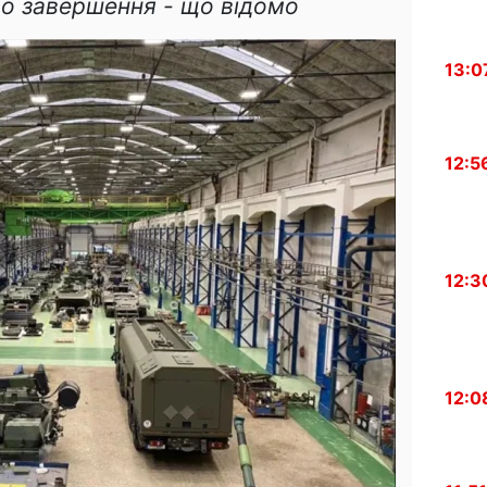
 до завершення - що відомо
13:0
12:5
12:3
12:0