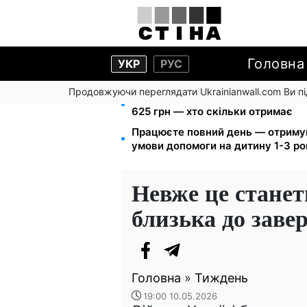
Головна
УКР
РУС
Продовжуючи переглядати Ukrainianwall.com Ви 
Пенсія для III групи інвалідності 
625 грн — хто скільки отримає
Працюєте повний день — отриму
умови допомоги на дитину 1-3 ро
Невже це станеть
близька до заве
Головна
»
Тиждень
19:00 10.05.2026