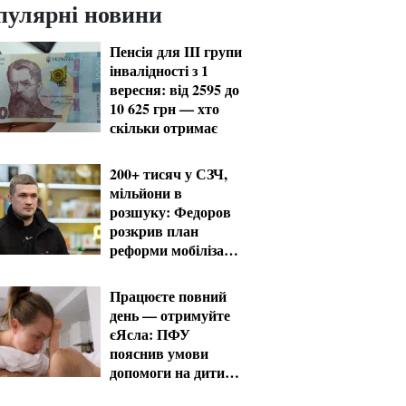
пулярні новини
Пенсія для III групи
інвалідності з 1
вересня: від 2595 до
10 625 грн — хто
скільки отримає
200+ тисяч у СЗЧ,
мільйони в
розшуку: Федоров
розкрив план
реформи мобілізації
та ТЦК
Працюєте повний
день — отримуйте
єЯсла: ПФУ
пояснив умови
допомоги на дитину
1-3 роки