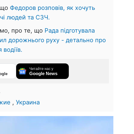
 що
Федоров розповів, як хочуть
чі людей та СЗЧ.
мо, про те, що
Рада підготувала
л дорожнього руху - детально про
 водіїв.
Читайте нас у
Google News
ogle
0
жие
,
Украина