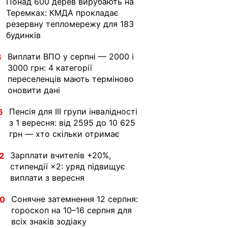
Понад 600 дерев вирубають на
Теремках: КМДА прокладає
резервну тепломережу для 183
будинків
Виплати ВПО у серпні — 2000 і
8
3000 грн: 4 категорії
переселенців мають терміново
оновити дані
Пенсія для III групи інвалідності
6
з 1 вересня: від 2595 до 10 625
грн — хто скільки отримає
Зарплати вчителів +20%,
2
стипендії ×2: уряд підвищує
виплати з вересня
Сонячне затемнення 12 серпня:
30
гороскоп на 10–16 серпня для
всіх знаків зодіаку