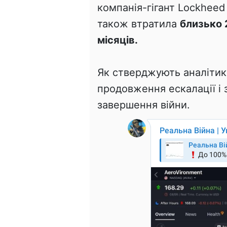
компанія-гігант Lockheed
також втратила
близько 
місяців.
Як стверджують аналітики
продовження ескалації і 
завершення війни.