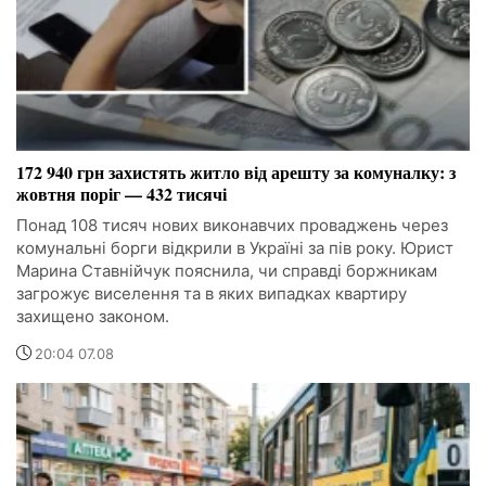
172 940 грн захистять житло від арешту за комуналку: з
жовтня поріг — 432 тисячі
Понад 108 тисяч нових виконавчих проваджень через
комунальні борги відкрили в Україні за пів року. Юрист
Марина Ставнійчук пояснила, чи справді боржникам
загрожує виселення та в яких випадках квартиру
захищено законом.
20:04 07.08