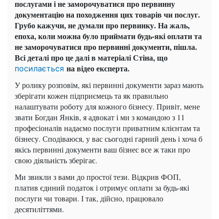
послугами і не заморочуватися про первинну
документацію на походження цих товарів чи послуг.
Грубо кажучи, не думали про первинку.
На жаль,
епоха, коли можна було приймати будь-які оплати та
не заморочуватися про первинні документи, пішла.
Всі деталі про це далі в матеріалі Стіна, що
на відео експерта.
посилається
У ролику розповім, які первинні документи зараз мають
зберігати кожен підприємець та як правильно
налаштувати роботу для кожного бізнесу.
Привіт, мене
звати Богдан Янків, я адвокат і ми з командою з 11
професіоналів надаємо послуги приватним клієнтам та
бізнесу.
Сподіваюся, у вас сьогодні гарний день і хоча б
якісь первинні документи ваш бізнес все ж таки про
свою діяльність зберігає.
Ми звикли з вами до простої тези.
Відкрив ФОП,
платив єдиний податок і отримує оплати за будь-які
послуги чи товари.
І так, дійсно, працювало
десятиліттями.