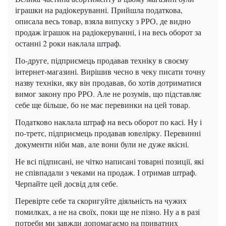
іграшки на радіокеруванні.
Прийшла податкова,
описала весь товар, взяла випуску з РРО, де видно
продаж іграшок на радіокеруванні, і на весь оборот за
останні 2 роки наклала штраф.
По-друге, підприємець продавав техніку в своєму
інтернет-магазині.
Вирішив чесно в чеку писати точну
назву техніки, яку він продавав, бо хотів дотриматися
вимог закону про РРО.
Але не розумів, що підставляє
себе ще більше, бо не має перевинки на цей товар.
Податково наклала штраф на весь оборот по касі.
Ну і
по-третє, підприємець продавав ювелірку.
Перевинні
документи ніби мав, але вони були не дуже якісні.
Не всі підписані, не чітко написані товарні позиції, які
не співпадали з чеками на продаж.
І отримав штраф.
Черпайте цей досвід для себе.
Перевірте себе та скоригуйте діяльність на чужих
помилках, а не на своїх, поки ще не пізно.
Ну а в разі
потреби ми завжди допомагаємо на приватних