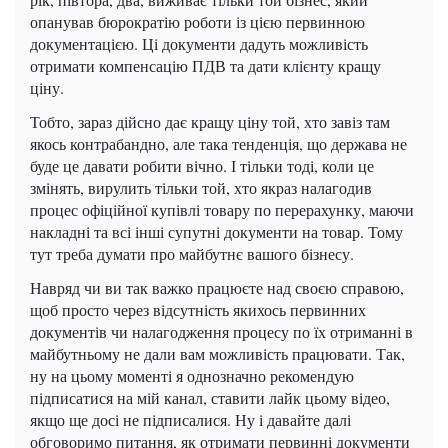
опанував бюрократію роботи із цією первинною
документацією.
Ці документи дадуть можливість
отримати компенсацію ПДВ та дати клієнту кращу
ціну.
Тобто, зараз дійсно дає кращу ціну той, хто завіз там
якось контрабандно, але така тенденція, що держава не
буде це давати робити вічно.
І тільки тоді, коли це
змінять, вирулить тільки той, хто якраз налагодив
процес офіційної купівлі товару по перерахунку,
маючи
накладні та всі інші супутні документи на товар.
Тому
тут треба думати про майбутнє вашого бізнесу.
Навряд чи ви так важко працюєте над своєю справою,
щоб просто через відсутність якихось первинних
документів
чи налагодження процесу по їх отриманні в
майбутньому не дали вам можливість працювати.
Так,
ну на цьому моменті я однозначно рекомендую
підписатися на мій канал,
ставити лайк цьому відео,
якщо ще досі не підписалися.
Ну і давайте далі
обговоримо питання, як отримати первинні документи