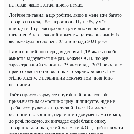
на товар, якщо взагалі нічого немає.
Логічне питання, а що робити, якщо в мене вже багато
товарів на складі без первинки?
Ну не буду я їх
викидати.
І тут насправді є три відповіді на ваше
питання.
Але ключовий момент – це товарна амністія,
яка вже була оголошена 25 листопада 2021 року.
І я впевнений, що перед веденням ПДВ якась подібна
амністія відбудеться ще раз.
Кожен ФОП, що був
зареєстрований станом на 25 листопада 2021 року,
має
право скласти опис залишків товарних запасів.
І це,
згідно закону, є первинним документом, повністю
офіційний.
Тобто просто формуєте внутрішній опис товарів,
призначаєте їм самостійно ціну,
підписуєте, ніде не
треба реєструвати в податковій, і все.
Ви маєте
офіційний, законний, первинний документ.
На екрані,
до речі, показую, як виглядає оцей бланк опису
товарних залишків, який має мати ФОП,
щоб отримати
оцей первинний документ, в разі чого можете