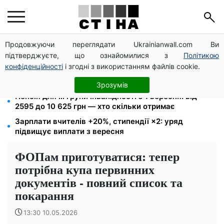
Продовжуючи переглядати Ukrainianwall.com Ви
10 заявок — і МСЦ МВС приїде у громаду: обмін
підтверджуєте, що ознайомилися з
Політикою
прав, реєстрація авто та міжнародне посвідчення
конфіденційності
і згодні з використанням файлів cookie.
26 000 підписів — Зеленський доручив РНБО
позбавляти водіїв прав за систематичні порушення
Зрозумів
Пенсія для III групи інвалідності з 1 вересня: від
2595 до 10 625 грн — хто скільки отримає
Зарплати вчителів +20%, стипендії ×2: уряд
підвищує виплати з вересня
ФОПам приготуватися: тепер
потрібна купа первинних
документів - повний список та
покарання
13:30 10.05.2026