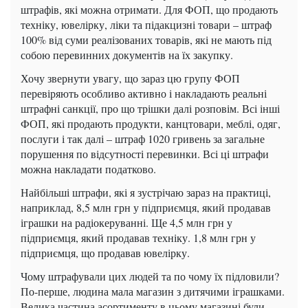
штрафів, які можна отримати.
Для ФОП, що продають
техніку, ювелірку, ліки та підакцизні товари – штраф
100% від суми реалізованих товарів, які не мають під
собою перевинних документів на їх закупку.
Хочу звернути увагу, що зараз цю групу ФОП
перевіряють особливо активно і накладають реальні
штрафні санкції, про що трішки далі розповім.
Всі інші
ФОП, які продають продукти, канцтовари, меблі, одяг,
послуги і так далі – штраф 1020 гривень за загальне
порушення по відсутності перевинки.
Всі ці штрафи
можна накладати податково.
Найбільші штрафи, які я зустрічаю зараз на практиці,
наприклад, 8,5 млн грн у підприємця, який продавав
іграшки на радіокеруванні.
Ще 4,5 млн грн у
підприємця, який продавав техніку.
1,8 млн грн у
підприємця, що продавав ювелірку.
Чому штрафували цих людей та по чому їх підловили?
По-перше, людина мала магазин з дитячими іграшками.
Велика частина асортименту в цьому магазині були