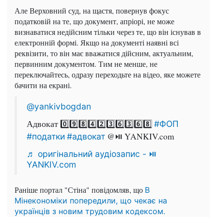
Але Верховний суд, на щастя, повернув фокус
податковій на те, що документ, апріорі,
не може
визнаватися недійсним тільки через те, що він існував в
електронній формі.
Якщо на документі наявні всі
реквізити, то він має вважатися дійсним, актуальним,
первинним документом.
Тим не менше, не
переключайтесь, одразу переходьте на відео, яке можете
бачити на екрані.
@yankivbogdan
Адвокат 0️⃣9️⃣8️⃣4️⃣2️⃣3️⃣6️⃣3️⃣6️⃣8️⃣
#ФОП
@⏯ YANKIV.com
#податки
#адвокат
♬ оригінальний аудіозапис - ⏯
YANKIV.com
Раніше портал "Стіна" повідомляв, що
В
Мінекономіки попередили, що чекає на
українців з новим трудовим кодексом.