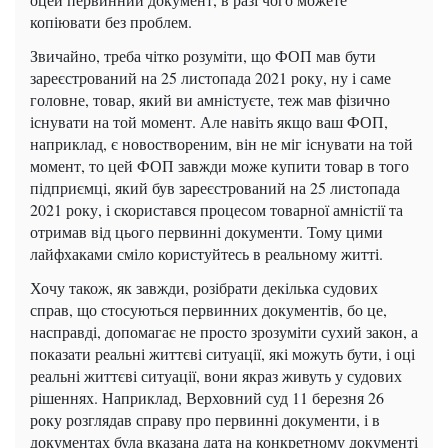
копіювати без проблем.
Звичайно, треба чітко розуміти, що ФОП мав бути
зареєстрований на 25 листопада 2021 року,
ну і саме
головне, товар, який ви амністуєте, теж мав фізично
існувати на той момент.
Але навіть якщо ваш ФОП,
наприклад, є новоствореним, він не міг існувати на той
момент,
то цей ФОП завжди може купити товар в того
підприємці, який був зареєстрований на 25 листопада
2021 року,
і скористався процесом товарної амністії та
отримав від цього первинні документи.
Тому цими
лайфхаками сміло користуйтесь в реальному житті.
Хочу також, як завжди, розібрати декілька судових
справ, що стосуються первинних документів,
бо це,
насправді, допомагає не просто зрозуміти сухий закон,
а
показати реальні життєві ситуації, які можуть бути,
і оці
реальні життєві ситуації, вони якраз живуть у судових
рішеннях.
Наприклад, Верховний суд 11 березня 26
року розглядав справу про первинні документи,
і в
документах була вказана дата на конкретному документі