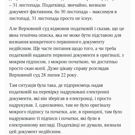
– 31 листопада.
Податківці, звичайно, визнали
документ фіктивним, бо 30 листопада – максимум в
листопаді,
31 листопада просто не існує.
Але Верховний суд відмовив податковій і сказав, що це
явна технічна описка,
яка не може бути підставою для
визнання конкретного первинного документу
недійсним.
Ще часте питання щодо того, а чи треба
податковій надавати первинні документи в оригіналі,
з
мокрим підписом, з мокрою початкою, чи достатньо
просто скан-копії.
Дуже цікаву справу розглядав
Верховний суд 28 липня 22 року.
Там ситуація була така, де підприємець надав
податковій на перевірку надруковані електронні
документи,
які він зберігав в електронці, і просто
надрукував.
І, однозначно, там не було оригіналу
мокрого підпису та початки,
але, в принципі, там було
надруковано ті підписи і початки, які були в
електронному вигляді.
Податківці не думали, визнали
цей документ недійсним.