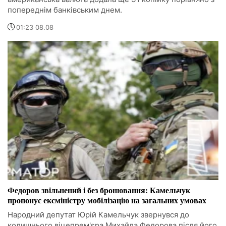
попереднім банківським днем.
01:23 08.08
Федоров звільнений і без бронювання: Камельчук
пропонує ексміністру мобілізацію на загальних умовах
Народний депутат Юрій Камельчук звернувся до
колишнього віцепрем'єра Михайла Федорова після його