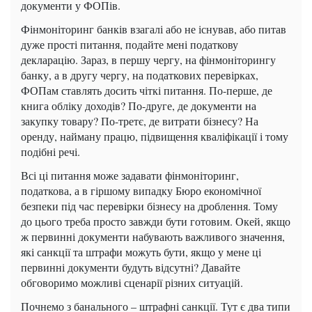
документи у ФОПів.
Фінмоніторинг банків взагалі або не існував, або питав
дуже прості питання, подайте мені податкову
декларацію.
Зараз, в першу чергу, на фінмоніторингу
банку, а в другу чергу, на податкових перевірках,
ФОПам ставлять досить чіткі питання.
По-перше, де
книга обліку доходів?
По-друге, де документи на
закупку товару?
П
о-третє, де витрати бізнесу?
На
о
ренду, найману працю, підвищення кваліфікації і тому
подібні речі.
Всі ці питання може задавати фінмоніторинг,
податкова, а в гіршому випадку Бюро економічної
безпеки під час перевірки бізнесу на дроблення.
Тому
до цього треба просто завжди бути готовим.
Окей, якщо
ж первинні документи набувають важливого значення,
які санкції та штрафи можуть бути, якщо у мене ці
первинні документи будуть відсутні?
Давайте
обговоримо можливі сценарії різних ситуацій.
Почнемо з банального – штрафні санкції.
Тут є два типи