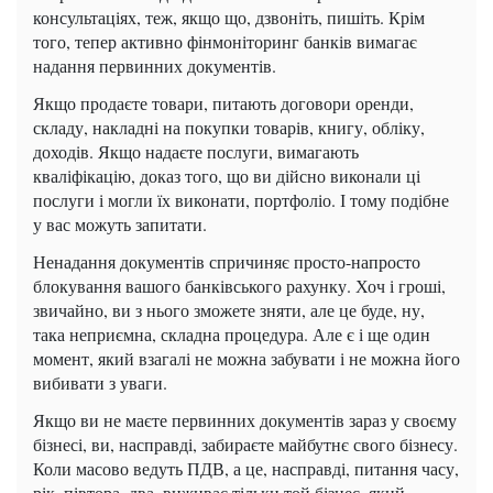
консультаціях, теж, якщо що, дзвоніть, пишіть.
Крім
того, тепер активно фінмоніторинг банків вимагає
надання первинних документів.
Якщо продаєте товари, питають договори оренди,
складу, накладні на покупки товарів, книгу, обліку,
доходів.
Якщо надаєте послуги, вимагають
кваліфікацію, доказ того, що ви дійсно виконали ці
послуги і могли їх виконати, портфоліо.
І тому подібне
у вас можуть запитати.
Ненадання документів спричиняє просто-напросто
блокування вашого банківського рахунку.
Хоч і гроші,
звичайно, ви з нього зможете зняти, але це буде, ну,
така неприємна, складна процедура.
Але є і ще один
момент, який взагалі не можна забувати і не можна його
вибивати з уваги.
Якщо ви не маєте первинних документів зараз у своєму
бізнесі, ви, насправді, забираєте майбутнє свого бізнесу.
Коли масово ведуть ПДВ, а це, насправді, питання часу,
рік, півтора, два, виживає тільки той бізнес, який