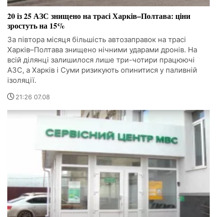
20 із 25 АЗС знищено на трасі Харків–Полтава: ціни
зростуть на 15%
За півтора місяця більшість автозаправок на трасі
Харків–Полтава знищено нічними ударами дронів. На
всій ділянці залишилося лише три-чотири працюючі
АЗС, а Харків і Суми ризикують опинитися у паливній
ізоляції.
21:26 07.08