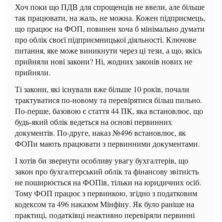
Хоч поки що ПДВ для спрощенців не ввели, але більше
так працювати, на жаль, не можна.
Кожен підприємець,
що працює на ФОП, повинен хоча б мінімально думати
про облік своєї підприємницької діяльності.
Ключове
питання, яке може виникнути через ці тези, а що, якісь
прийняли нові закони?
Ні, жодних законів нових не
прийняли.
Ті закони, які існували вже більше 10 років, почали
трактуватися по-новому та перевірятися більш пильно.
По-перше, базовою є стаття 44 ПК, яка встановлює, що
будь-який облік ведеться на основі первинних
документів.
По-друге, наказ №496 встановлює, як
ФОПи мають працювати з первинними документами.
І хотів би звернути особливу увагу бухгалтерів, що
закон про бухгалтерський облік та фінансову звітність
не поширюється на ФОПів, тільки на юридичних осіб.
Тому ФОП працює з первинкою, згідно з податковим
кодексом та 496 наказом Мінфіну.
Як було раніше на
практиці, податківці неактивно перевіряли первинні