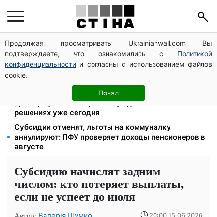
Продолжая просматривать Ukrainianwall.com Вы
Работаете полный день — получайте єЯсла: ПФУ
подтверждаете, что ознакомились с
Политикой
объяснил условия помощи на ребенка 1-3 года
конфиденциальности
и согласны с использованием файлов
113 млрд грн задолжали украинцы за коммуналку:
cookie.
830 тысяч производств в реестре должников
Директор ДОЗ Киева Татьяна Мостепан:
Понял
Демографический кризис нуждается в новых
решениях уже сегодня
Субсидии отменят, льготы на коммуналку
аннулируют: ПФУ проверяет доходы пенсионеров в
августе
Субсидию начислят задним
числом: кто потеряет выплаты,
если не успеет до июля
Автор:
Валерія Шумко
20:00 15.06.2026