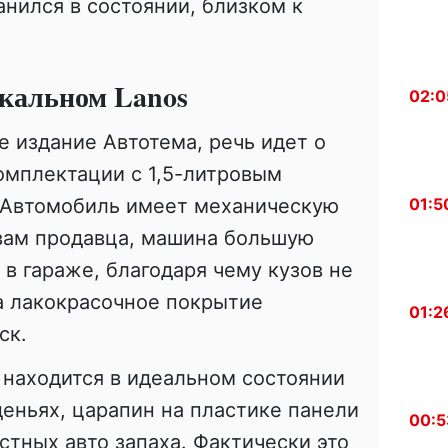
анился в состоянии, близком к
икальном Lanos
02:0
 издание Автотема, речь идет о
омплектации с 1,5-литровым
01:5
 Автомобиль имеет механическую
овам продавца, машина большую
 в гараже, благодаря чему кузов не
а лакокрасочное покрытие
01:2
ск.
находится в идеальном состоянии
деньях, царапин на пластике панели
00:5
стных авто запаха. Фактически это