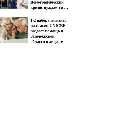
Демографический
кризис нуждается в
новых решениях
уже сегодня
1-2 набора гигиены
на семью: UNICEF
раздает помощь в
Запорожской
области в августе