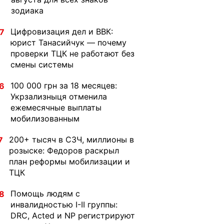
зодиака
Цифровизация дел и ВВК:
7
юрист Танасийчук — почему
проверки ТЦК не работают без
смены системы
100 000 грн за 18 месяцев:
6
Укрзализныця отменила
ежемесячные выплаты
мобилизованным
200+ тысяч в СЗЧ, миллионы в
7
розыске: Федоров раскрыл
план реформы мобилизации и
ТЦК
Помощь людям с
8
инвалидностью I-II группы:
DRC, Acted и NP регистрируют