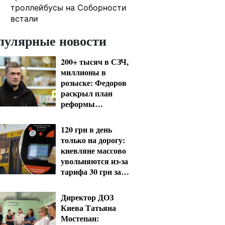
троллейбусы на Соборности
встали
пулярные новости
200+ тысяч в СЗЧ,
миллионы в
розыске: Федоров
раскрыл план
реформы
мобилизации и ТЦК
120 грн в день
только на дорогу:
киевляне массово
увольняются из-за
тарифа 30 грн за
проезд
Директор ДОЗ
Киева Татьяна
Мостепан: