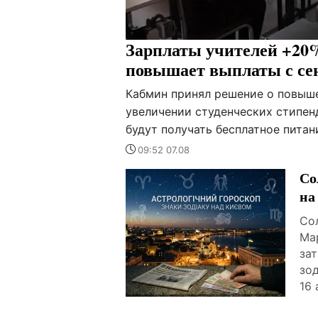
Зарплаты учителей +20%
повышает выплаты с се
Кабмин принял решение о повыше
увеличении студенческих стипенд
будут получать бесплатное питан
09:52 07.08
Со
на
Сол
Ма
за
зо
16 