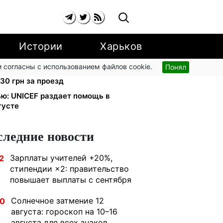
Истории
Харьков
 согласны с использованием файлов cookie.
Понял
дорогу: киевляне массово
30 грн за проезд
ью: UNICEF раздает помощь в
густе
следние новости
Зарплаты учителей +20%,
2
стипендии ×2: правительство
повышает выплаты с сентября
Солнечное затмение 12
30
августа: гороскоп на 10–16
августа для всех знаков