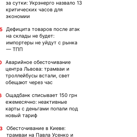
за сутки: Укрэнерго назвало 13
критических часов для
экономии
Дефицита товаров после атак
5
на склады не будет:
импортеры не уйдут с рынка
— ТПП
Аварийное обесточивание
0
центра Львова: трамваи и
троллейбусы встали, свет
обещают через час
Ощадбанк списывает 150 грн
6
ежемесячно: неактивные
карты с деньгами попали под
новый тариф
Обесточивание в Киеве:
3
трамваи на Павла Усенко и