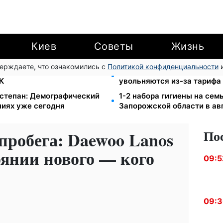
Киев
Советы
Жизнь
верждаете, что ознакомились с
Политикой конфиденциальности
и
озыске: Федоров раскрыл
120 грн в день только на 
К
увольняются из-за тарифа 
степан: Демографический
1-2 набора гигиены на сем
ниях уже сегодня
Запорожской области в ав
По
пробега: Daewoo Lanos
тоянии нового — кого
09:5
09: