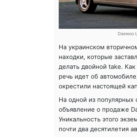
Daewoo L
На украинском вторично
находки, которые заста
делать двойной take. Ка
речь идет об автомобиле
окрестили настоящей ка
На одной из популярных
объявление о продаже Da
Уникальность этого экзем
почти два десятилетия а