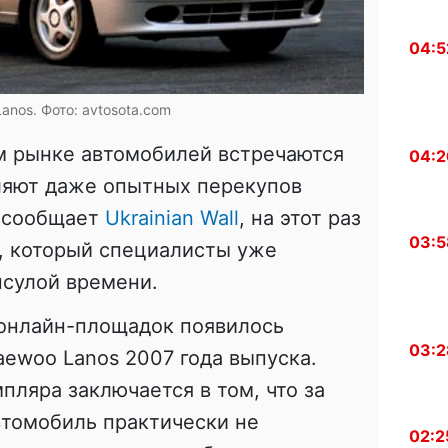
04:5
anos. Фото: avtosota.com
м рынке автомобилей встречаются
04:2
вляют даже опытных перекупов
к сообщает
Ukrainian Wall
, на этот раз
03:5
, который специалисты уже
псулой времени.
 онлайн-площадок появилось
03:2
ewoo Lanos 2007 года выпуска.
пляра заключается в том, что за
втомобиль практически не
02:2