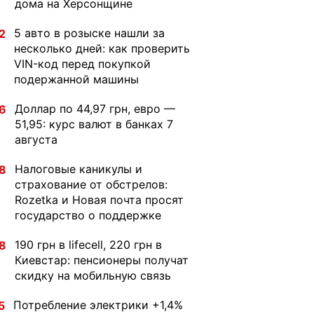
дома на Херсонщине
5 авто в розыске нашли за
2
несколько дней: как проверить
VIN-код перед покупкой
подержанной машины
Доллар по 44,97 грн, евро —
6
51,95: курс валют в банках 7
августа
Налоговые каникулы и
8
страхование от обстрелов:
Rozetka и Новая почта просят
государство о поддержке
190 грн в lifecell, 220 грн в
8
Киевстар: пенсионеры получат
скидку на мобильную связь
Потребление электрики +1,4%
5