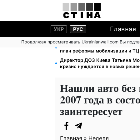
Главная
УКР
РУС
Продолжая просматривать Ukrainianwall.com Вы подт
200+ тысяч в СЗЧ, миллионы в р
план реформы мобилизации и ТЦ
Директор ДОЗ Киева Татьяна Мо
кризис нуждается в новых реше
Нашли авто без 
2007 года в сос
заинтересует
Главная
»
Неделя