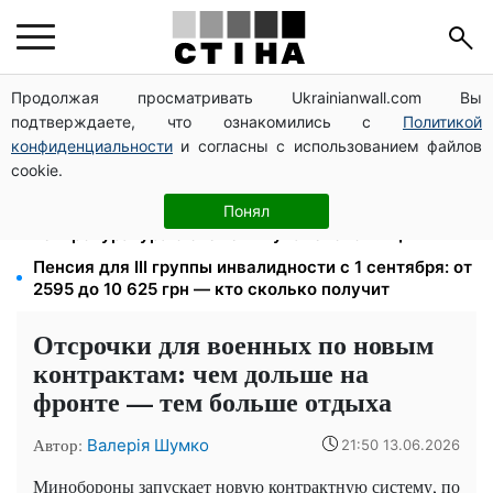
Продолжая просматривать Ukrainianwall.com Вы
125 грн за куб воды: закон №4777 запустил двойное
подтверждаете, что ознакомились с
Политикой
подорожание тарифов в регионах
конфиденциальности
и согласны с использованием файлов
Пенсия по инвалидности III группы с сентября: от
cookie.
2595 до 10 625 грн — кто сколько получит
1577 человек списали с учета за $10 000:
Понял
Генпрокуратура о схеме в Мукачевском ТЦК
Пенсия для III группы инвалидности с 1 сентября: от
2595 до 10 625 грн — кто сколько получит
Отсрочки для военных по новым
контрактам: чем дольше на
фронте — тем больше отдыха
Автор:
Валерія Шумко
21:50 13.06.2026
Минобороны запускает новую контрактную систему, по