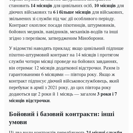
14 місяців
10 місяців
становить
для цивільних осіб,
для
6 і більше місяців
діючих військових та
для військових,
звільнених зі служби під час дії особливого періоду.
Контракт охоплює посади піхотинців, штурмовиків,
бойових медиків, навідників, механіків-водіїв та інші
згідно з переліком, затвердженим Міноборони.
У відомстві наводять приклад: якщо цивільний підпише
піхотно-штурмовий контракт на 14 місяців і протягом
служби чотири місяці проведе на бойових завданнях,
він отримає 12 місяців додаткової відстрочки. Разом із
гарантованими 6 місяцями — півтора року. Якщо ж
контракт підписує діючий військовослужбовець, який
перебуває в армії з 2021 року, до цих півтора року
3 роки і 7
додаються ще 2 роки й 1 місяць — загалом
місяців відстрочки
.
Бойовий і базовий контракти: інші
умови
24 місяці служби
Ці два види контрактів передбачають
.