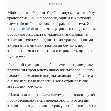
Facebook
Міністерство оборони України запускає масштабну
трансформацію Сил оборони, одним із ключових
елементів якої стане нова контрактна система. Як
дізнався з офіційного повідомлення
Ukrainian Wall
оборонного відомства, українські захисники та
захисниці зможуть підписати контракти з гідними
виплатами й чіткими термінами служби, після
завершення яких гарантовано отримають право на
відстрочку.
Головний принцип нової системи — справедливе
врахування пройденого шляху військового. Іншими
словами: чим довше людина захищала країну, тим
більше часу на відновлення вона отримає після
завершення служби.
«Наша задача — зробити систему військової служби
прогнозованою та справедливою. Ті, хто довше
захищав країну, повинні отримувати більше часу на
відновлення після завершення служби. Це стосується і