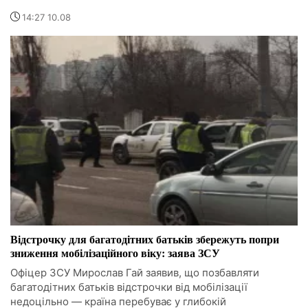
14:27 10.08
Відстрочку для багатодітних батьків збережуть попри
зниження мобілізаційного віку: заява ЗСУ
Офіцер ЗСУ Мирослав Гай заявив, що позбавляти
багатодітних батьків відстрочки від мобілізації
недоцільно — країна перебуває у глибокій