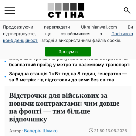
Продовжуючи переглядати Ukrainianwall.com Ви
12 300 грн від УВКБ ООН: пенсіонери та безробітні
підтверджуєте, що ознайомилися з
Політикою
переселенці отримають виплати у серпні
конфіденційності
і згодні з використанням файлів cookie.
Долар по 44,50 грн, євро — 51,34: курс валют у
банках 9 серпня
Зрозумів
366,6 млн грн за пів року: скільки Київ витратив на
безплатний проїзд у метро та наземному транспорті
Зарядна станція 1 кВт·год на 8 годин, генератор —
за 6 метрів: гід підготовки до зими без світла
Відстрочки для військових за
новими контрактами: чим довше
на фронті — тим більше
відпочинку
Автор:
Валерія Шумко
21:50 13.06.2026