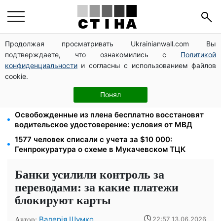
Продолжая просматривать Ukrainianwall.com Вы
Новый знак на центральной улице: водителям
подтверждаете, что ознакомились с
Политикой
грузовиков запретили остановку — штраф до 680
грн
конфиденциальности
и согласны с использованием файлов
cookie.
Мавики, зарядные станции и аппараты для
реанимации: Христианский корпус передал груз на
Понял
Запорожское и Покровское направления
Освобожденные из плена бесплатно восстановят
водительское удостоверение: условия от МВД
1577 человек списали с учета за $10 000:
Генпрокуратура о схеме в Мукачевском ТЦК
Банки усилили контроль за
переводами: за какие платежи
блокируют карты
Автор:
Валерія Шумко
22:57 13.06.2026