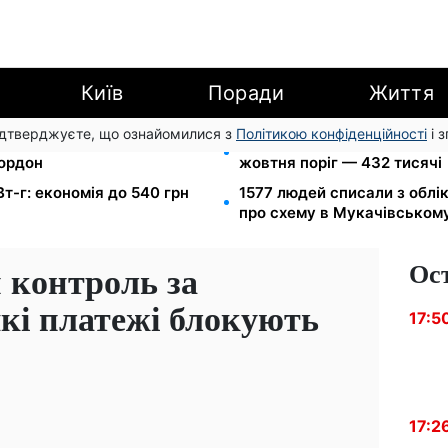
Київ
Поради
Життя
підтверджуєте, що ознайомилися з
Політикою конфіденційності
і 
в МВС: шахраї виманюють
172 940 грн захистять житл
кордон
жовтня поріг — 432 тисячі
Вт-г: економія до 540 грн
1577 людей списали з облі
про схему в Мукачівськом
Ос
 контроль за
які платежі блокують
17:5
17:2