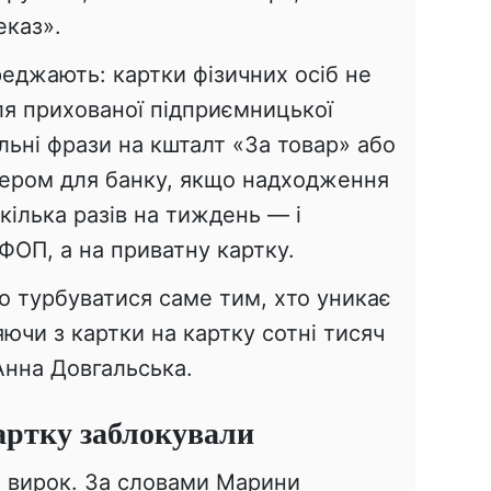
еказ».
еджають: картки фізичних осіб не
ля прихованої підприємницької
альні фрази на кшталт «За товар» або
гером для банку, якщо надходження
кілька разів на тиждень — і
ФОП, а на приватну картку.
о турбуватися саме тим, хто уникає
яючи з картки на картку сотні тисяч
Анна Довгальська.
артку заблокували
 вирок. За словами Марини