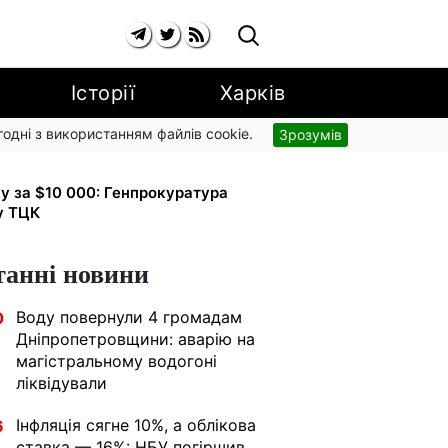
Історії
Харків
згодні з використанням файлів cookie.
Зрозумів
о від арешту за комуналку: з
ку за $10 000: Генпрокуратура
у ТЦК
танні новини
Воду повернули 4 громадам
0
Дніпропетровщини: аварію на
магістральному водогоні
ліквідували
Інфляція сягне 10%, а облікова
6
ставка — 16%: НБУ погіршив