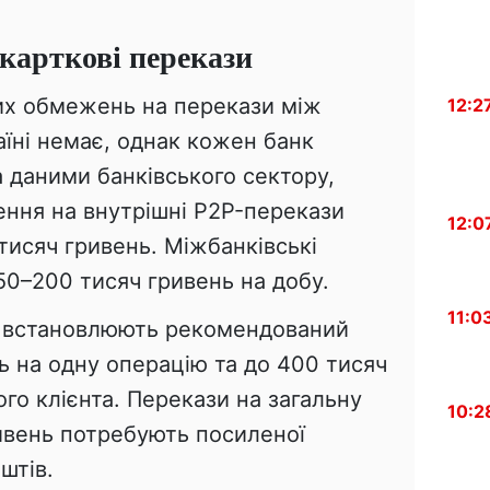
 карткові перекази
их обмежень на перекази між
12:2
їні немає, однак кожен банк
а даними банківського сектору,
ення на внутрішні P2P-перекази
12:0
 тисяч гривень. Міжбанківські
50–200 тисяч гривень на добу.
11:0
й встановлюють рекомендований
нь на одну операцію та до 400 тисяч
ого клієнта. Перекази на загальну
10:2
ивень потребують посиленої
штів.