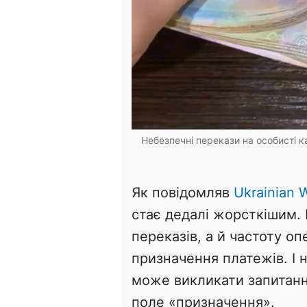
Небезпечні перекази на особисті к
Як повідомляв
Ukrainian W
стає дедалі жорсткішим.
переказів, а й частоту оп
призначення платежів. І 
може викликати запитанн
поле «призначення».