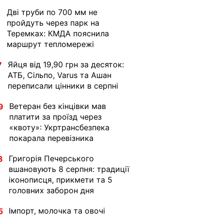
Дві труби по 700 мм не
1
пройдуть через парк на
Теремках: КМДА пояснила
маршрут тепломережі
Яйця від 19,90 грн за десяток:
7
АТБ, Сільпо, Varus та Ашан
переписали цінники в серпні
Ветеран без кінцівки мав
9
платити за проїзд через
«квоту»: Укртрансбезпека
покарала перевізника
Григорія Печерського
8
вшановують 8 серпня: традиції
іконописця, прикмети та 5
головних заборон дня
Імпорт, молочка та овочі
5