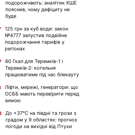
подорожчають: аналітик КШЕ
пояснив, чому дефіциту не
буде
125 грн за куб води: закон
7
№4777 запустив подвійне
подорожчання тарифів у
регіонах
80 Гкал для Теремків-1 і
7
Теремків-2: котельня
працюватиме під час блекауту
Ліфти, мережі, генератори: що
3
ОСББ мають перевірити перед
зимою
До +37°C на півдні та грози з
8
градом у 9 областях: прогноз
погоди на вихідні від Птухи