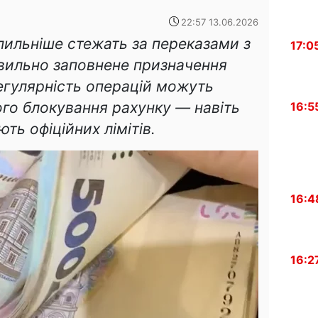
22:57 13.06.2026
 пильніше стежать за переказами з
17:0
авильно заповнене призначення
регулярність операцій можуть
го блокування рахунку — навіть
16:5
ь офіційних лімітів.
16:4
16:2