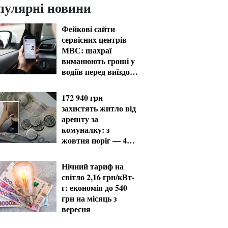
пулярні новини
Фейкові сайти
сервісних центрів
МВС: шахраї
виманюють гроші у
водіїв перед виїздом
за кордон
172 940 грн
захистять житло від
арешту за
комуналку: з
жовтня поріг — 432
тисячі
Нічний тариф на
світло 2,16 грн/кВт-
г: економія до 540
грн на місяць з
вересня