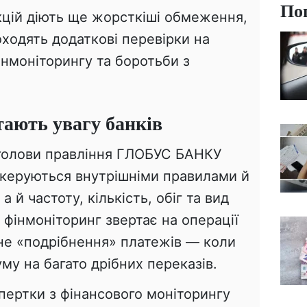
По
цій діють ще жорсткіші обмеження,
оходять додаткові перевірки на
інмоніторингу та боротьби з
тають увагу банків
 голови правління ГЛОБУС БАНКУ
 керуються внутрішніми правилами й
 й частоту, кількість, обіг та вид
 фінмоніторинг звертає на операції
ане «подрібнення» платежів — коли
му на багато дрібних переказів.
пертки з фінансового моніторингу