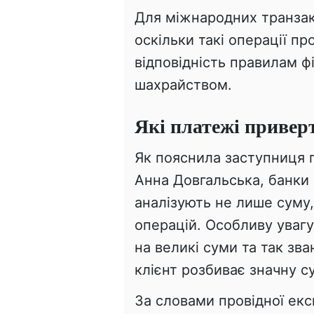
Для міжнародних транзак
оскільки такі операції пр
відповідність правилам ф
шахрайством.
Які платежі привер
Як пояснила заступниця
Анна Довгальська, банки
аналізують не лише суму, а
операцій. Особливу увагу
на великі суми та так зв
клієнт розбиває значну су
За словами провідної екс