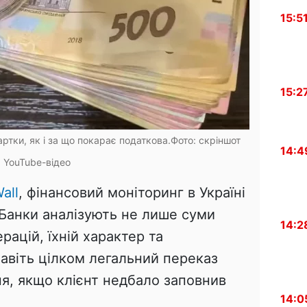
15:5
15:2
артки, як і за що покарає податкова.Фото: скріншот
14:4
YouTube-відео
all
, фінансовий моніторинг в Україні
 Банки аналізують не лише суми
14:2
ерацій, їхній характер та
навіть цілком легальний переказ
я, якщо клієнт недбало заповнив
14:0