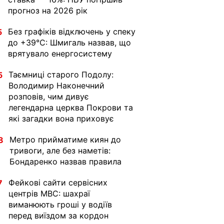
прогноз на 2026 рік
Без графіків відключень у спеку
5
до +39°C: Шмигаль назвав, що
врятувало енергосистему
Таємниці старого Подолу:
5
Володимир Наконечний
розповів, чим дивує
легендарна церква Покрови та
які загадки вона приховує
Метро прийматиме киян до
8
тривоги, але без наметів:
Бондаренко назвав правила
Фейкові сайти сервісних
7
центрів МВС: шахраї
виманюють гроші у водіїв
перед виїздом за кордон