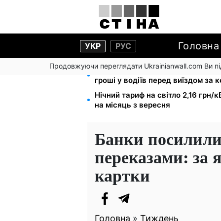
Головна
УКР
РУС
Продовжуючи переглядати Ukrainianwall.com Ви 
Фейкові сайти сервісних центрі
гроші у водіїв перед виїздом за 
Нічний тариф на світло 2,16 грн/к
на місяць з вересня
Банки посилили
переказами: за 
картки
Головна
»
Тиждень