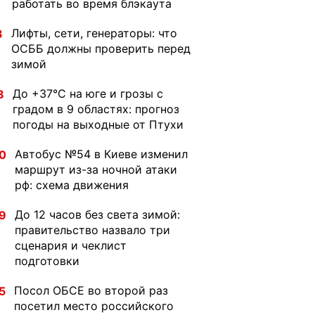
работать во время блэкаута
Лифты, сети, генераторы: что
3
ОСББ должны проверить перед
зимой
До +37°C на юге и грозы с
8
градом в 9 областях: прогноз
погоды на выходные от Птухи
Автобус №54 в Киеве изменил
0
маршрут из-за ночной атаки
рф: схема движения
До 12 часов без света зимой:
9
правительство назвало три
сценария и чеклист
подготовки
Посол ОБСЕ во второй раз
5
посетил место российского