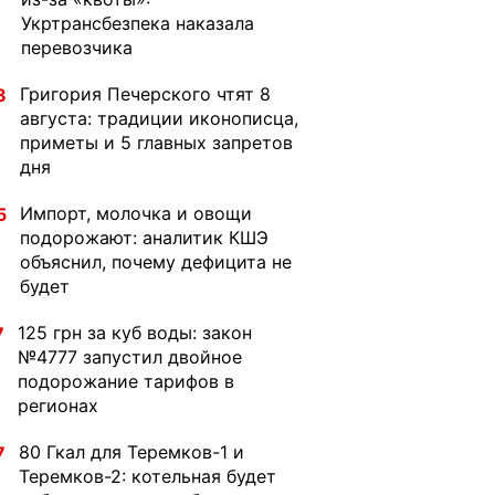
Укртрансбезпека наказала
перевозчика
Григория Печерского чтят 8
8
августа: традиции иконописца,
приметы и 5 главных запретов
дня
Импорт, молочка и овощи
5
подорожают: аналитик КШЭ
объяснил, почему дефицита не
будет
125 грн за куб воды: закон
7
№4777 запустил двойное
подорожание тарифов в
регионах
80 Гкал для Теремков-1 и
7
Теремков-2: котельная будет