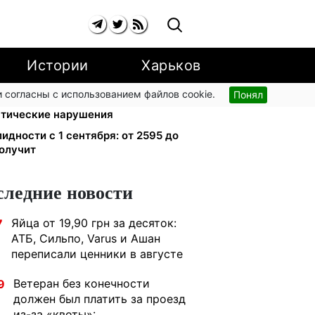
Истории
Харьков
 согласны с использованием файлов cookie.
Понял
ский поручил СНБО лишать
атические нарушения
лидности с 1 сентября: от 2595 до
получит
следние новости
Яйца от 19,90 грн за десяток:
7
АТБ, Сильпо, Varus и Ашан
переписали ценники в августе
Ветеран без конечности
9
должен был платить за проезд
из-за «квоты»: