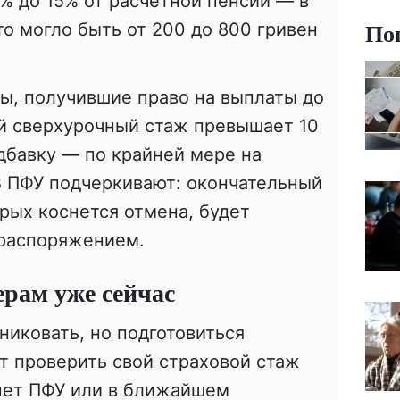
5% до 15% от расчетной пенсии — в
По
о могло быть от 200 до 800 гривен
ы, получившие право на выплаты до
чей сверхурочный стаж превышает 10
адбавку — по крайней мере на
В ПФУ подчеркивают: окончательный
орых коснется отмена, будет
распоряжением.
ерам уже сейчас
никовать, но подготовиться
ит проверить свой страховой стаж
нет ПФУ или в ближайшем