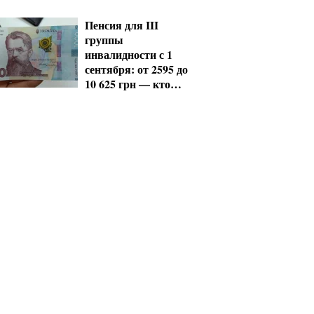
должны срочно
обновить данные
Пенсия для III
группы
инвалидности с 1
сентября: от 2595 до
10 625 грн — кто
сколько получит