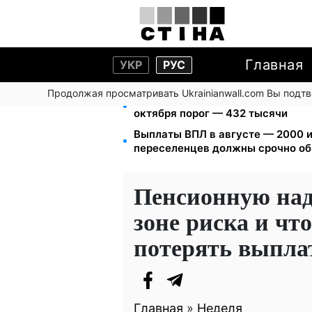
Главная
УКР
РУС
Продолжая просматривать Ukrainianwall.com Вы подт
172 940 грн защитят жилье от ар
октября порог — 432 тысячи
Выплаты ВПЛ в августе — 2000 и
переселенцев должны срочно об
Пенсионную над
зоне риска и что
потерять выпл
Главная
»
Неделя