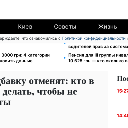
Киев
Советы
Жизнь
верждаете, что ознакомились с
Политикой конфиденциальности
и
еста за коммуналку: с
26 000 подписей — Зелен
водителей прав за систем
 3000 грн: 4 категории
Пенсия для III группы инва
новить данные
10 625 грн — кто сколько 
По
бавку отменят: кто в
 делать, чтобы не
15:2
аты
14:4