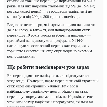
страховий стаж, що перевищує нормативний на 5–10
років. Для них надбавка становила від 5% до 15% від
розрахункової пенсії — у грошовому еквіваленті це
могло бути від 200 до 800 гривень щомісяця.
Водночас пенсіонери, які отримали право на виплати
до 2020 року, а також ті, чий понаднормовий стаж
перевищує 10 років, зможуть зберегти надбавку —
принаймні на першому етапі реформи. У ПФУ
наголошують: остаточний перелік категорій, яких
торкнеться скасування, буде оприлюднено окремим
розпорядженням.
Що робити пенсіонерам уже зараз
Експерти радять не панікувати, але підготуватися
заздалегідь. По-перше, варто перевірити свій страховий
стаж через електронний кабінет ПФУ або в
найближчому сервісному центрі. Якщо ваш стаж
перевищує норму, але менше ніж на 10 років, є сенс
уточнити розмір надбавки і прорахувати, скільки ви
можете втратити.