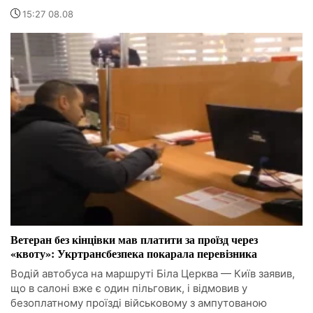
15:27 08.08
Ветеран без кінцівки мав платити за проїзд через
«квоту»: Укртрансбезпека покарала перевізника
Водій автобуса на маршруті Біла Церква — Київ заявив,
що в салоні вже є один пільговик, і відмовив у
безоплатному проїзді військовому з ампутованою