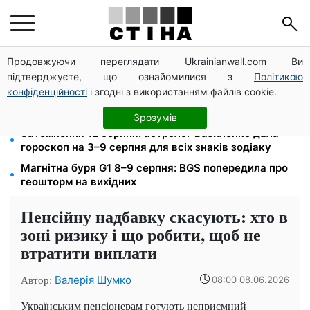
Продовжуючи переглядати Ukrainianwall.com Ви
До +37°C на півдні та грози з градом у 9 областях:
підтверджуєте, що ознайомилися з
Політикою
прогноз погоди на вихідні від Птухи
конфіденційності
і згодні з використанням файлів cookie.
Пенсія по інвалідності III групи з вересня: від 2595
до 10 625 грн — хто скільки отримає
Зрозумів
Затемнення 12 серпня: астролог Базиленко дала
гороскоп на 3–9 серпня для всіх знаків зодіаку
Магнітна буря G1 8–9 серпня: BGS попередила про
геошторм на вихідних
Пенсійну надбавку скасують: хто в
зоні ризику і що робити, щоб не
втратити виплати
Автор:
Валерія Шумко
08:00 08.06.2026
Українським пенсіонерам готують неприємний