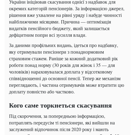
України ініціював скасування однієї з надбавок для
окремих категорій пенсіонерів. За інформацією джерел,
рішення вже ухвалене на рівні уряду і набуде чинності
найближчими місяцями. Причина — оптимізація
видатків пенсійного бюджету, який залишається
дефіцитним попри всі зусилля влади.
За даними профільних видань, ідеться про надбавку,
яку отримували пенсіонери з понаднормовим
страховим стажем. Раніше за кожний додатковий рік
роботи понад норму (30 років для жінок і 35 — для
чоловіків) нараховувалася доплата у відсотковому
співвідношенні до основної пенсії. Тепер же механізм
переглядають, і частина отримувачів може втратити цю
доплату повністю або частково.
Кого саме торкнеться скасування
Під скорочення, за попередньою інформацією,
потраплять передусім ті пенсіонери, які вийшли на
заслужений відпочинок після 2020 року і мають