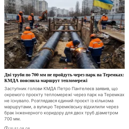
Дві труби по 700 мм не пройдуть через парк на Теремках:
КМДА пояснила маршрут тепломережі
Заступник голови КМДА Петро Пантелеєв заявив, що
окремого проєкту тепломережі через парк на Теремках
не існувало. Розглядався єдиний проєкт із кількома
маршрутами, а вулицю Теремківську відхилили через
брак інженерного коридору для двох труб діаметром
700 мм.
15:51 08.08