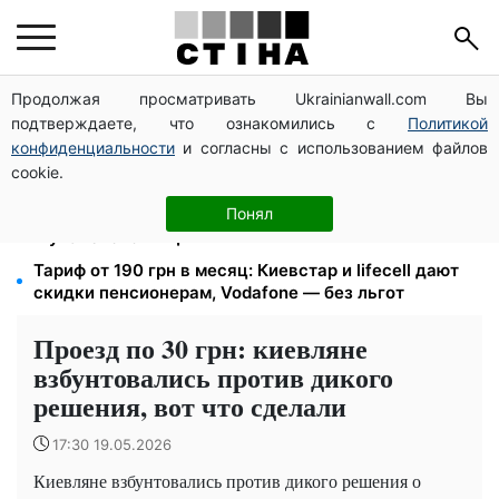
Продолжая просматривать Ukrainianwall.com Вы
Помощь людям с инвалидностью I-II группы: DRC,
подтверждаете, что ознакомились с
Политикой
Acted и NP регистрируют дома на Херсонщине
конфиденциальности
и согласны с использованием файлов
Кэшбек до 40% на Netflix и YouTube: Ощадбанк и
cookie.
Mastercard запустили акцию до конца октября
1500 списанных, 500 уехали сразу: обыски в
Понял
Мукачевском ТЦК и ВВК
Тариф от 190 грн в месяц: Киевстар и lifecell дают
скидки пенсионерам, Vodafone — без льгот
Проезд по 30 грн: киевляне
взбунтовались против дикого
решения, вот что сделали
17:30 19.05.2026
Киевляне взбунтовались против дикого решения о