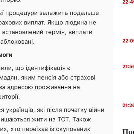
22:4
єї процедури залежить подальше
трахових виплат. Якщо людина не
 встановлений термін, виплати
22:0
аблоковані.
моги
21:5
или, що ідентифікація є
мадян, яким пенсія або страхові
 за адресою проживання на
иторії.
21:2
 українців, які після початку війни
алишаються жити на ТОТ. Також
х, хто переїхав із окупованих
По