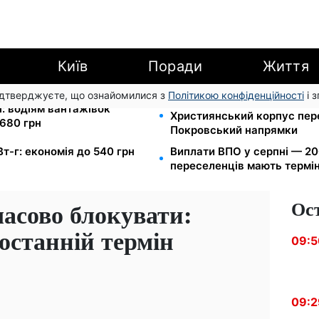
Київ
Поради
Життя
підтверджуєте, що ознайомилися з
Політикою конфіденційності
і 
Мавіки, зарядні станції та 
і: водіям вантажівок
Християнський корпус пер
680 грн
Покровський напрямки
Вт-г: економія до 540 грн
Виплати ВПО у серпні — 200
переселенців мають термін
Ос
масово блокувати:
останній термін
09:5
09:2