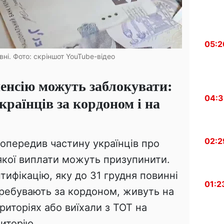
05:2
ивні. Фото: скріншот YouTube-відео
пенсію можуть заблокувати:
04:3
раїнців за кордоном і на
02:2
опередив частину українців про
якої виплати можуть призупинити.
тифікацію, яку до 31 грудня повинні
01:2
ребувають за кордоном, живуть на
иторіях або виїхали з ТОТ на
риторію.