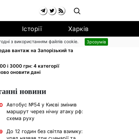
Історії
Харків
згодні з використанням файлів cookie.
Зрозумів
апарати для реанімації:
едав вантаж на Запорізький та
0 і 3000 грн: 4 категорії
ово оновити дані
танні новини
Автобус №54 у Києві змінив
0
маршрут через нічну атаку рф:
схема руху
До 12 годин без світла взимку:
9
уряд назвав три сценарії та