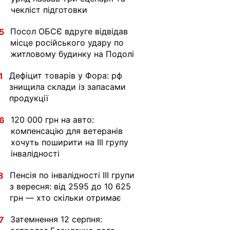
чекліст підготовки
Посол ОБСЄ вдруге відвідав
5
місце російського удару по
житловому будинку на Подолі
Дефіцит товарів у Фора: рф
1
знищила склади із запасами
продукції
120 000 грн на авто:
6
компенсацію для ветеранів
хочуть поширити на III групу
інвалідності
Пенсія по інвалідності III групи
8
з вересня: від 2595 до 10 625
грн — хто скільки отримає
Затемнення 12 серпня:
7