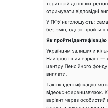
територій до інших регіо
отримувати відповідні ви
У ПФУ наголошують: сама
без змін, однак пройти її
Як пройти ідентифікацію
Українцям залишили кіль
Найпростіший варіант — 
центру Пенсійного фонду 
виплати.
Також ідентифікацію мож
відеоконференцзв’язок. 
варіант через особистий 
фонду із використанням “Д