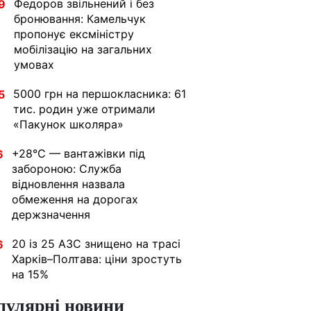
Федоров звільнений і без
9
бронювання: Камельчук
пропонує ексміністру
мобілізацію на загальних
умовах
5000 грн на першокласника: 61
5
тис. родин уже отримали
«Пакунок школяра»
+28°C — вантажівки під
6
забороною: Служба
відновлення назвала
обмеження на дорогах
держзначення
20 із 25 АЗС знищено на трасі
6
Харків–Полтава: ціни зростуть
на 15%
пулярні новини