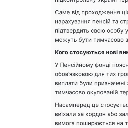
Саме від проходження ці
нарахування пенсій та с
підтвердить свою особу у
можуть бути тимчасово з
Кого стосуються нові ви
У Пенсійному фонді поясн
обов’язковою для тих гро
виплати були призначені
тимчасово окупованій тер
Насамперед це стосується
виїхали за кордон або з
вимога поширюється на ти