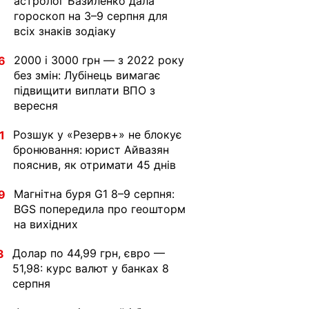
астролог Базиленко дала
гороскоп на 3–9 серпня для
всіх знаків зодіаку
2000 і 3000 грн — з 2022 року
6
без змін: Лубінець вимагає
підвищити виплати ВПО з
вересня
Розшук у «Резерв+» не блокує
1
бронювання: юрист Айвазян
пояснив, як отримати 45 днів
Магнітна буря G1 8–9 серпня:
9
BGS попередила про геошторм
на вихідних
Долар по 44,99 грн, євро —
3
51,98: курс валют у банках 8
серпня