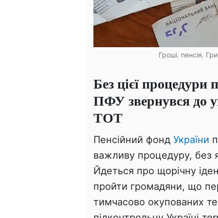
Гроші. пенсія. Гр
Без цієї процедури 
ПФУ звернувся до ук
ТОТ
Пенсійний фонд
України
п
важливу процедуру, без 
Йдеться про щорічну іден
пройти громадяни, що пе
тимчасово окупованих тер
підконтрольну Україні те