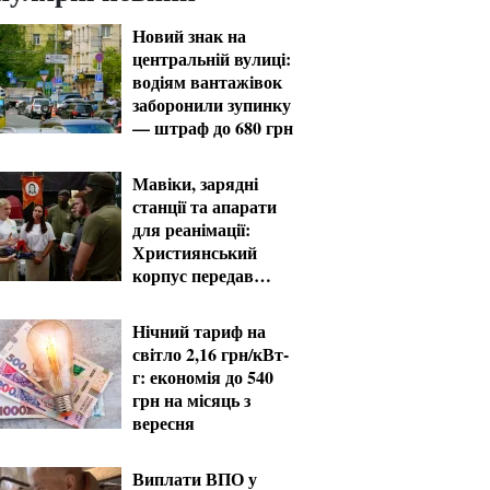
Новий знак на
центральній вулиці:
водіям вантажівок
заборонили зупинку
— штраф до 680 грн
Мавіки, зарядні
станції та апарати
для реанімації:
Християнський
корпус передав
вантаж на
Запорізький та
Нічний тариф на
Покровський
світло 2,16 грн/кВт-
напрямки
г: економія до 540
грн на місяць з
вересня
Виплати ВПО у