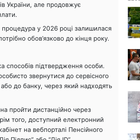
нів України, але продовжує
плати.
 процедура у 2026 році залишилася
 потрібно обов’язково до кінця року.
ка способів підтвердження особи.
особисто звернутися до сервісного
або до банку, через який надходять
на пройти дистанційно через
Крім того, доступний електронний
кабінет на вебпорталі Пенсійного
ія.Підпис” або “Дія ID”.