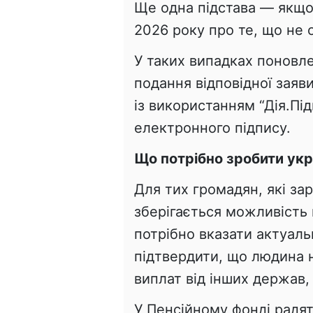
Ще одна підстава — якщо
2026 року про те, що не 
У таких випадках поновл
подання відповідної заяв
із використанням “Дія.Пі
електронного підпису.
Що потрібно зробити ук
Для тих громадян, які за
зберігається можливість 
потрібно вказати актуальн
підтвердити, що людина 
виплат від інших держав,
У Пенсійному фонді радя