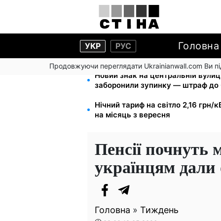
Головна
УКР
РУС
Продовжуючи переглядати Ukrainianwall.com Ви 
Новий знак на центральній вулиц
заборонили зупинку — штраф до 
Нічний тариф на світло 2,16 грн/к
на місяць з вересня
Пенсії почнуть 
українцям дали 
Головна
»
Тиждень