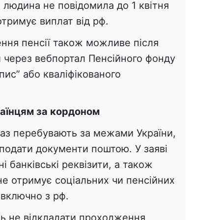
 людина не повідомила до 1 квітня
отримує виплат від рф.
ення пенсії також можливе після
и через вебпортал Пенсійного фонду
дпис” або кваліфікованого
раїнцям за кордоном
раз перебувають за межами України,
подати документи поштою. У заяві
і банківські реквізити, а також
не отримує соціальних чи пенсійних
 включно з рф.
ть не відкладати проходження