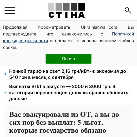
Продолжая просматривать Ukrainianwall.com Вы
Новый знак на центральной улице: водителям
подтверждаете, что ознакомились с
Политикой
грузовиков запретили остановку — штраф до 680
грн
конфиденциальности
и согласны с использованием файлов
cookie.
Мавики, зарядные станции и аппараты для
реанимации: Христианский корпус передал груз на
Понял
Запорожское и Покровское направления
Ночной тариф на свет 2,16 грн/кВт-ч: экономия до
540 грн в месяц с сентября
Выплаты ВПЛ в августе — 2000 и 3000 грн: 4
категории переселенцев должны срочно обновить
данные
Вас эвакуировали из ОТ, а вы до
сих пор без выплат: 5 льгот,
которые государство обязано