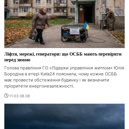
Ліфти, мережі, генератори: що ОСББ мають перевірити
перед зимою
Голова правління ГО «Лідерки управління житлом» Юлія
Бородіна в етері Київ24 пояснила, чому кожне ОСББ
має провести обстеження будинку і як визначити
пріоритети енергонезалежності.
11:03 08.08