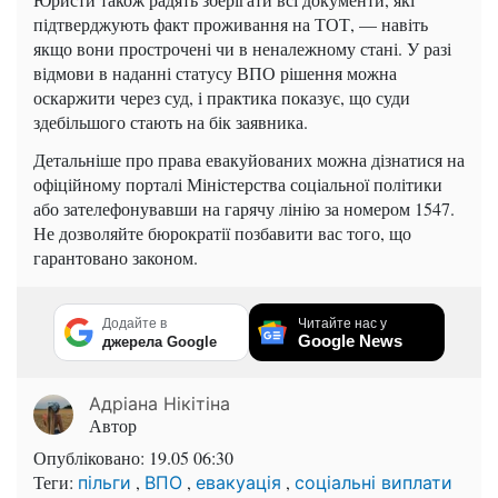
підтверджують факт проживання на ТОТ, — навіть
якщо вони прострочені чи в неналежному стані. У разі
відмови в наданні статусу ВПО рішення можна
оскаржити через суд, і практика показує, що суди
здебільшого стають на бік заявника.
Детальніше про права евакуйованих можна дізнатися на
офіційному порталі Міністерства соціальної політики
або зателефонувавши на гарячу лінію за номером 1547.
Не дозволяйте бюрократії позбавити вас того, що
гарантовано законом.
Додайте в
Читайте нас у
Google News
джерела Google
Адріана Нікітіна
Автор
Опубліковано:
19.05 06:30
Теги:
,
,
,
пільги
ВПО
евакуація
соціальні виплати