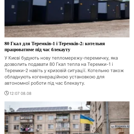
80 Гкал для Теремків-1 і Теремків-2: котельня
працюватиме під час блекауту
У Києві будують нову тепломережу-перемичку, яка
дозволить подавати 80 Гкал тепла на Теремки-1 і
Теремки-2 навіть у кризовій ситуації. Котельню також
обладнують когенераційною установкою для
автономної роботи під час блекауту.
12:07 08.08