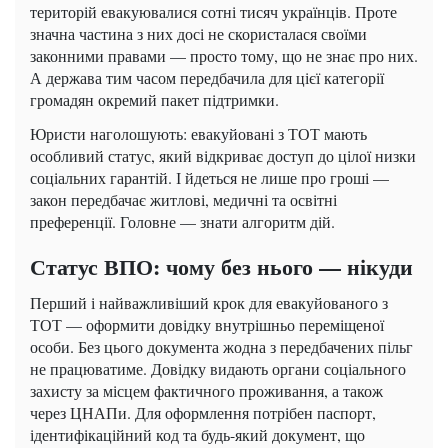
територій евакуювалися сотні тисяч українців. Проте
значна частина з них досі не скористалася своїми
законними правами — просто тому, що не знає про них.
А держава тим часом передбачила для цієї категорії
громадян окремий пакет підтримки.
Юристи наголошують: евакуйовані з ТОТ мають
особливий статус, який відкриває доступ до цілої низки
соціальних гарантій. І йдеться не лише про гроші —
закон передбачає житлові, медичні та освітні
преференції. Головне — знати алгоритм дій.
Статус ВПО: чому без нього — нікуди
Перший і найважливіший крок для евакуйованого з
ТОТ — оформити довідку внутрішньо переміщеної
особи. Без цього документа жодна з передбачених пільг
не працюватиме. Довідку видають органи соціального
захисту за місцем фактичного проживання, а також
через ЦНАПи. Для оформлення потрібен паспорт,
ідентифікаційний код та будь-який документ, що