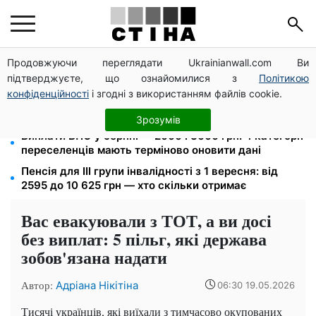
Продовжуючи переглядати Ukrainianwall.com Ви
172 940 грн захистять житло від арешту за
підтверджуєте, що ознайомилися з
Політикою
комуналку: з жовтня поріг — 432 тисячі
конфіденційності
і згодні з використанням файлів cookie.
26 000 підписів — Зеленський доручив РНБО
позбавляти водіїв прав за систематичні порушення
Зрозумів
Виплати ВПО у серпні — 2000 і 3000 грн: 4 категорії
переселенців мають терміново оновити дані
Пенсія для III групи інвалідності з 1 вересня: від
2595 до 10 625 грн — хто скільки отримає
Вас евакуювали з ТОТ, а ви досі
без виплат: 5 пільг, які держава
зобов'язана надати
Автор:
Адріана Нікітіна
06:30 19.05.2026
Тисячі українців, які виїхали з тимчасово окупованих