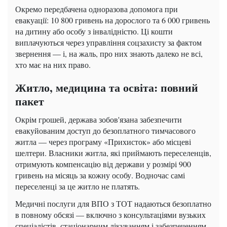
Окремо передбачена одноразова допомога при
евакуації: 10 800 гривень на дорослого та 6 000 гривень
на дитину або особу з інвалідністю. Ці кошти
виплачуються через управління соцзахисту за фактом
звернення — і, на жаль, про них знають далеко не всі,
хто має на них право.
Житло, медицина та освіта: повний
пакет
Окрім грошей, держава зобов'язана забезпечити
евакуйованим доступ до безоплатного тимчасового
житла — через програму «Прихисток» або місцеві
шелтери. Власники житла, які приймають переселенців,
отримують компенсацію від держави у розмірі 900
гривень на місяць за кожну особу. Водночас самі
переселенці за це житло не платять.
Медичні послуги для ВПО з ТОТ надаються безоплатно
в повному обсязі — включно з консультаціями вузьких
спеціалістів, стаціонарним лікуванням і забезпеченням