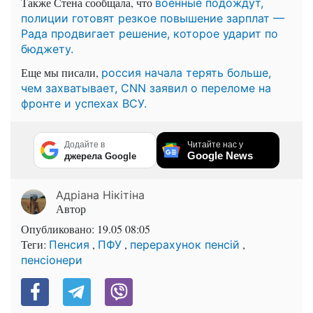
Также Стена сообщала, что
военные подождут,
полиции готовят резкое повышение зарплат —
Рада продвигает решение, которое ударит по
бюджету.
Еще мы писали,
россия начала терять больше,
чем захватывает, CNN заявил о переломе на
фронте и успехах ВСУ.
Додайте в
Читайте нас у
Google News
джерела Google
Адріана Нікітіна
Автор
Опубликовано:
19.05 08:05
Теги:
,
,
,
Пенсия
ПФУ
перерахунок пенсій
пенсіонери