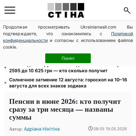
Продолжая просматривать Ukrainianwall.com Вы
125 грн за куб воды: закон №4777 запустил двойное
подтверждаете, что ознакомились с
Политикой
подорожание тарифов в регионах
конфиденциальности
и согласны с использованием файлов
26 000 подписей — Зеленский поручил СНБО
cookie.
лишать водителей прав за систематические
нарушения
Понял
Пенсия для III группы инвалидности с 1 сентября: от
2595 до 10 625 грн — кто сколько получит
Солнечное затмение 12 августа: гороскоп на 10–16
августа для всех знаков зодиака
Пенсии в июне 2026: кто получит
сразу за три месяца — названы
суммы
Автор:
Адріана Нікітіна
08:05 19.05.2026