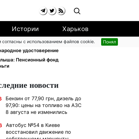
Истории
Харьков
 согласны с использованием файлов cookie.
Понял
едет в громаду: обмен прав,
народное удостоверение
малыша: Пенсионный фонд
ньги
следние новости
Бензин от 77,90 грн, дизель до
6
97,90: цены на топливо на АЗС
8 августа не изменились
Автобус №54 в Киеве
6
восстановил движение по
собственному маршруту: