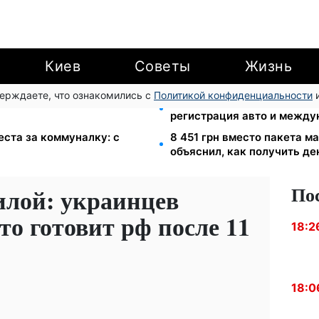
Киев
Советы
Жизнь
верждаете, что ознакомились с
Политикой конфиденциальности
и
ы с сентября: от 2595 до 10
10 заявок — и МСЦ МВД при
регистрация авто и между
еста за коммуналку: с
8 451 грн вместо пакета 
объяснил, как получить де
По
илой: украинцев
то готовит рф после 11
18:2
18:0