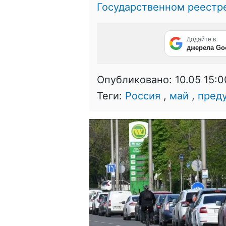
Государственном реестр
Додайте в
джерела Go
Опубликовано:
10.05 15:0
Теги:
Россия
,
май
,
пред