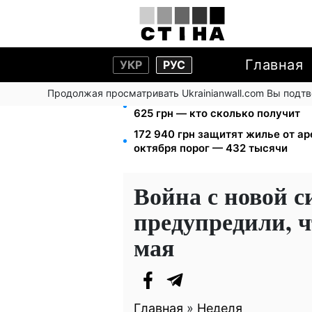
Главная
УКР
РУС
Продолжая просматривать Ukrainianwall.com Вы подт
Пенсия по инвалидности III групп
625 грн — кто сколько получит
172 940 грн защитят жилье от ар
октября порог — 432 тысячи
Война с новой с
предупредили, ч
мая
Главная
»
Неделя