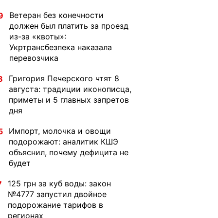
Ветеран без конечности
9
должен был платить за проезд
из-за «квоты»:
Укртрансбезпека наказала
перевозчика
Григория Печерского чтят 8
8
августа: традиции иконописца,
приметы и 5 главных запретов
дня
Импорт, молочка и овощи
5
подорожают: аналитик КШЭ
объяснил, почему дефицита не
будет
125 грн за куб воды: закон
7
№4777 запустил двойное
подорожание тарифов в
регионах