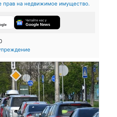
е прав на недвижимое имущество.
Читайте нас у
Google News
ogle
0
упреждение