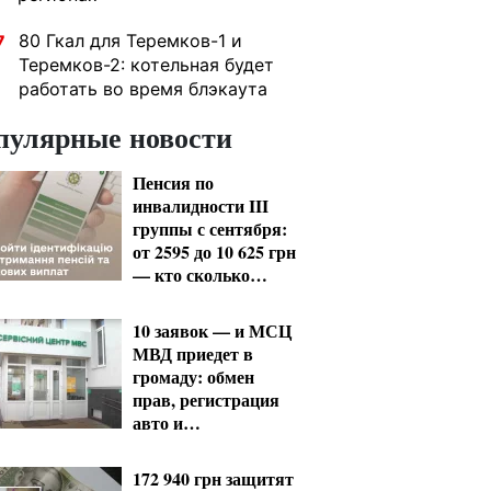
80 Гкал для Теремков-1 и
7
Теремков-2: котельная будет
работать во время блэкаута
пулярные новости
Пенсия по
инвалидности III
группы с сентября:
от 2595 до 10 625 грн
— кто сколько
получит
10 заявок — и МСЦ
МВД приедет в
громаду: обмен
прав, регистрация
авто и
международное
удостоверение
172 940 грн защитят