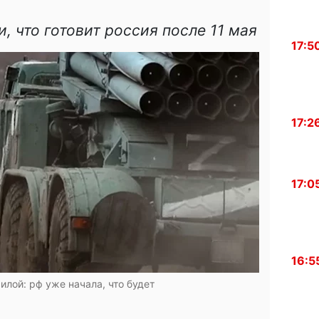
, что готовит россия после 11 мая
17:5
17:2
17:0
16:5
илой: рф уже начала, что будет