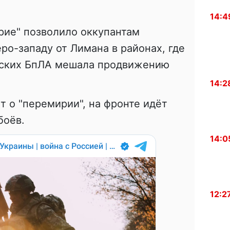
14:4
рие" позволило оккупантам
ро-западу от Лимана в районах, где
нских БпЛА мешала продвижению
14:2
т о "перемирии", на фронте идёт
боёв.
14:0
12:2