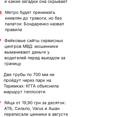
и какие загадки она скрывает
Метро будет принимать
8
киевлян до тревоги, но без
палаток: Бондаренко назвал
правила
Фейковые сайты сервисных
7
центров МВД: мошенники
выманивают деньги у
водителей перед выездом за
границу
Две трубы по 700 мм не
1
пройдут через парк на
Теремках: КГГА объяснила
маршрут теплосети
Яйца от 19,90 грн за десяток:
7
АТБ, Сильпо, Varus и Ашан
переписали ценники в августе