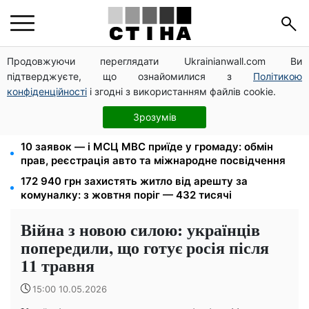
Продовжуючи переглядати Ukrainianwall.com Ви
125 грн за куб води: закон №4777 запустив подвійне
підтверджуєте, що ознайомилися з
Політикою
подорожчання тарифів у регіонах
конфіденційності
і згодні з використанням файлів cookie.
Федоров звільнений і без бронювання: Камельчук
пропонує ексміністру мобілізацію на загальних
Зрозумів
умовах
10 заявок — і МСЦ МВС приїде у громаду: обмін
прав, реєстрація авто та міжнародне посвідчення
172 940 грн захистять житло від арешту за
комуналку: з жовтня поріг — 432 тисячі
Війна з новою силою: українців
попередили, що готує росія після
11 травня
15:00 10.05.2026