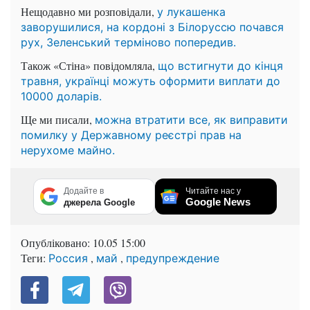
Нещодавно ми розповідали,
у лукашенка
заворушилися, на кордоні з Білоруссю почався
рух, Зеленський терміново попередив.
Також «Стіна» повідомляла,
що встигнути до кінця
травня, українці можуть оформити виплати до
10000 доларів.
Ще ми писали,
можна втратити все, як виправити
помилку у Державному реєстрі прав на
нерухоме майно.
Додайте в
Читайте нас у
Google News
джерела Google
Опубліковано:
10.05 15:00
Теги:
,
,
Россия
май
предупреждение