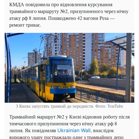
КМДА повідомила про відновлення курсування
трамвайного маршруту №2, призупиненого через нічну
атаку рф 8 липня. Пошкоджено 42 вагони Pesa —
ремонт триває.
З Києва запустять трамвай до передмістя. Фото: YouTube
Трамвайний маршрут №2 у Києві відновив роботу після
тимчасового призупинення через нічну атаку рф 8
липня. Як повідомляв
, внаслідок
Ukrainian Wall
ворожого удару постраждало одне з трамвайних депо