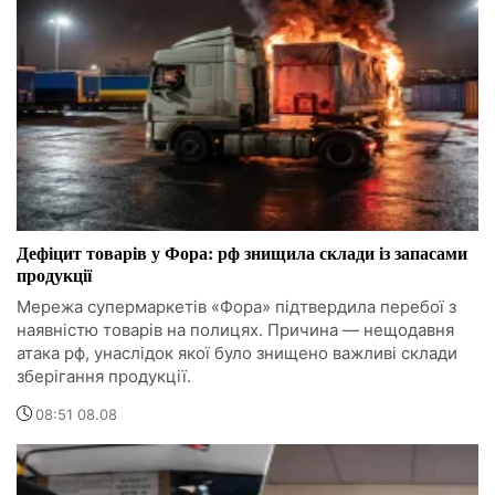
Дефіцит товарів у Фора: рф знищила склади із запасами
продукції
Мережа супермаркетів «Фора» підтвердила перебої з
наявністю товарів на полицях. Причина — нещодавня
атака рф, унаслідок якої було знищено важливі склади
зберігання продукції.
08:51 08.08