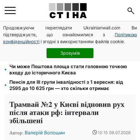
Продовжуючи переглядати Ukrainianwall.com Ви
10 заявок — і МСЦ МВС приїде у громаду: обмін
підтверджуєте, що ознайомилися з
Політикою
прав, реєстрація авто та міжнародне посвідчення
конфіденційності
і згодні з використанням файлів cookie.
Мавіки, зарядні станції та апарати для реанімації:
Християнський корпус передав вантаж на
Зрозумів
Запорізький та Покровський напрямки
Чи може Поштова площа стати головною точкою
входу до історичного Києва
Пенсія для III групи інвалідності з 1 вересня: від
2595 до 10 625 грн — хто скільки отримає
Трамвай №2 у Києві відновив рух
після атаки рф: інтервали
збільшені
Автор:
Валерій Волошин
12:15 09.07.2026