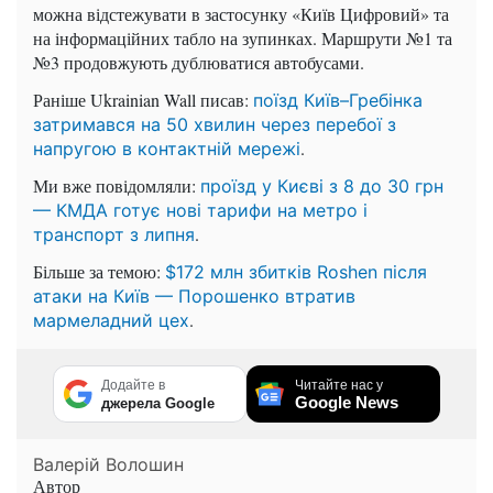
можна відстежувати в застосунку «Київ Цифровий» та
на інформаційних табло на зупинках. Маршрути №1 та
№3 продовжують дублюватися автобусами.
Раніше Ukrainian Wall писав:
поїзд Київ–Гребінка
затримався на 50 хвилин через перебої з
.
напругою в контактній мережі
Ми вже повідомляли:
проїзд у Києві з 8 до 30 грн
— КМДА готує нові тарифи на метро і
.
транспорт з липня
Більше за темою:
$172 млн збитків Roshen після
атаки на Київ — Порошенко втратив
.
мармеладний цех
Додайте в
Читайте нас у
Google News
джерела Google
Валерій Волошин
Автор