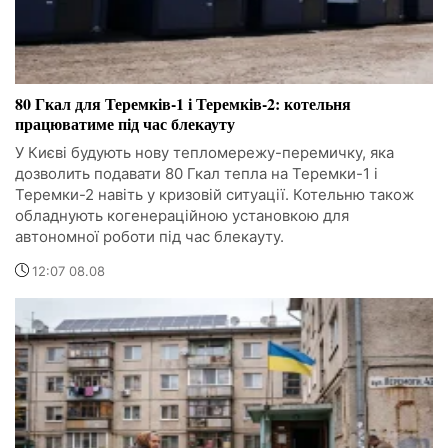
80 Гкал для Теремків-1 і Теремків-2: котельня
працюватиме під час блекауту
У Києві будують нову тепломережу-перемичку, яка
дозволить подавати 80 Гкал тепла на Теремки-1 і
Теремки-2 навіть у кризовій ситуації. Котельню також
обладнують когенераційною установкою для
автономної роботи під час блекауту.
12:07 08.08