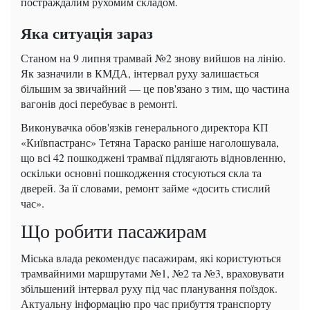
постраждалим рухомим складом.
Яка ситуація зараз
Станом на 9 липня трамвай №2 знову вийшов на лінію.
Як зазначили в КМДА, інтервал руху залишається
більшим за звичайний — це пов'язано з тим, що частина
вагонів досі перебуває в ремонті.
Виконувачка обов'язків генерального директора КП
«Київпастранс» Тетяна Тараско раніше наголошувала,
що всі 42 пошкоджені трамваї підлягають відновленню,
оскільки основні пошкодження стосуються скла та
дверей. За її словами, ремонт займе «досить стислий
час».
Що робити пасажирам
Міська влада рекомендує пасажирам, які користуються
трамвайними маршрутами №1, №2 та №3, враховувати
збільшений інтервал руху під час планування поїздок.
Актуальну інформацію про час прибуття транспорту