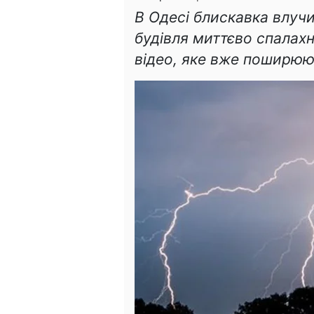
В Одесі блискавка влуч
будівля миттєво спалах
відео, яке вже поширюют