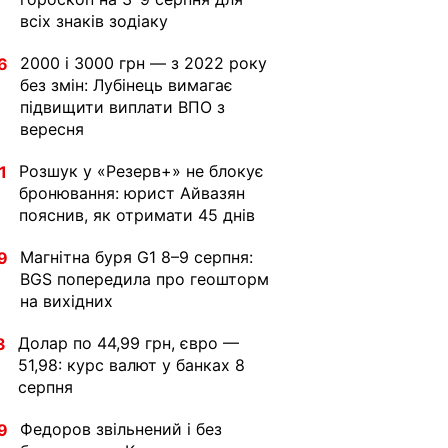
всіх знаків зодіаку
2000 і 3000 грн — з 2022 року
6
без змін: Лубінець вимагає
підвищити виплати ВПО з
вересня
Розшук у «Резерв+» не блокує
1
бронювання: юрист Айвазян
пояснив, як отримати 45 днів
Магнітна буря G1 8–9 серпня:
9
BGS попередила про геошторм
на вихідних
Долар по 44,99 грн, євро —
3
51,98: курс валют у банках 8
серпня
Федоров звільнений і без
9