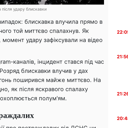
після удару блискавки
 випадок: блискавка влучила прямо в
чого той миттєво спалахнув. Як
22:0
, момент удару зафіксували на відео
21:5
ram-каналів, інцидент стався під час
 Розряд блискавки влучив у дах
гонь поширився майже миттєво. На
но, як після яскравого спалаху
21:2
и охоплюється полум'ям.
траждалих
20:4
ції про постраждалих від ДСНС чи