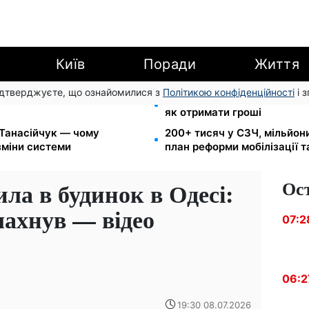
Київ
Поради
Життя
підтверджуєте, що ознайомилися з
Політикою конфіденційності
і 
арешту за комуналку: з
8 451 грн замість пакунка
як отримати гроші
 Танасійчук — чому
200+ тисяч у СЗЧ, мільйон
зміни системи
план реформи мобілізації 
Ос
ла в будинок в Одесі:
лахнув — відео
07:2
06:2
19:30 08.07.2026