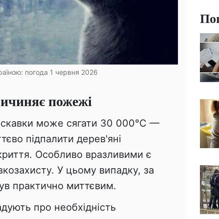
По
раїною: погода 1 червня 2026
ричиняє пожежі
искавки може сягати 30 000°C —
тєво підпалити дерев'яні
екриття. Особливо вразливими є
вкозахисту. У цьому випадку, за
був практично миттєвим.
адують про необхідність