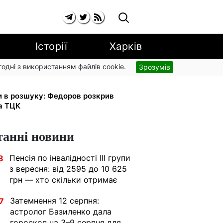
Історії
Харків
згодні з використанням файлів cookie.
Зрозумів
 малюка: Пенсійний фонд пояснив,
и в розшуку: Федоров розкрив
та ТЦК
танні новини
Пенсія по інвалідності III групи
8
з вересня: від 2595 до 10 625
грн — хто скільки отримає
Затемнення 12 серпня:
7
астролог Базиленко дала
гороскоп на 3–9 серпня для