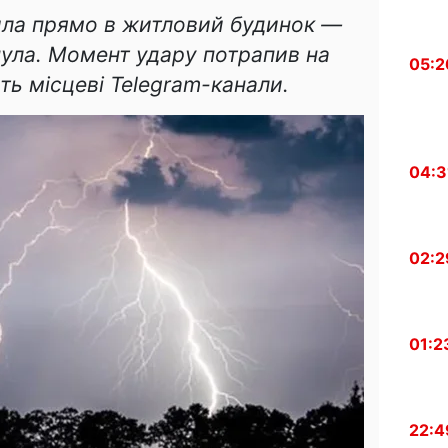
ила прямо в житловий будинок —
нула. Момент удару потрапив на
05:2
ь місцеві Telegram-канали.
04:3
02:2
01:2
22:4