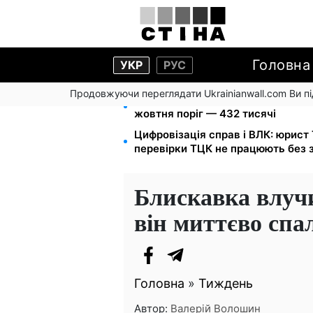
Головна
УКР
РУС
Продовжуючи переглядати Ukrainianwall.com Ви 
172 940 грн захистять житло від 
жовтня поріг — 432 тисячі
Цифровізація справ і ВЛК: юрист
перевірки ТЦК не працюють без 
Блискавка влучи
він миттєво спа
Головна
»
Тиждень
Автор:
Валерій Волошин