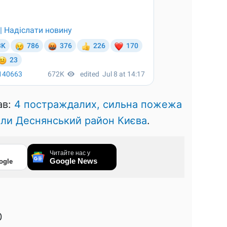
ав:
4 постраждалих, сильна пожежа
вали Деснянський район Києва
.
Читайте нас у
Google News
ogle
0