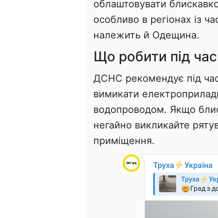
облаштовувати блискавко
особливо в регіонах із ч
належить й Одещина.
Що робити під час
ДСНС рекомендує під час 
вимикати електроприлади
водопроводом. Якщо блис
негайно викликайте рятув
приміщення.