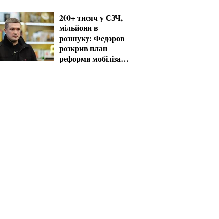
системи
200+ тисяч у СЗЧ,
мільйони в
розшуку: Федоров
розкрив план
реформи мобілізації
та ТЦК