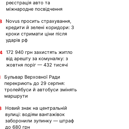
реєстрація авто та
міжнародне посвідчення
Novus просить страхування,
8
кредити й зелені коридори: 3
кроки стримати ціни після
ударів рф
172 940 грн захистять житло
4
від арешту за комуналку: з
жовтня поріг — 432 тисячі
Бульвар Верховної Ради
1
перекриють до 29 серпня:
тролейбуси й автобуси змінять
маршрути
Новий знак на центральній
8
вулиці: водіям вантажівок
заборонили зупинку — штраф
до 680 грн