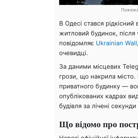
Пожежа 
В Одесі стався рідкісний
житловий будинок, після 
повідомляє
Ukrainian Wall
очевидці.
За даними місцевих Teleg
грози, що накрила місто.
приватного будинку — во
опублікованих кадрах вид
будівля за лічені секунд
Що відомо про пос
Наразі офіційної інформа