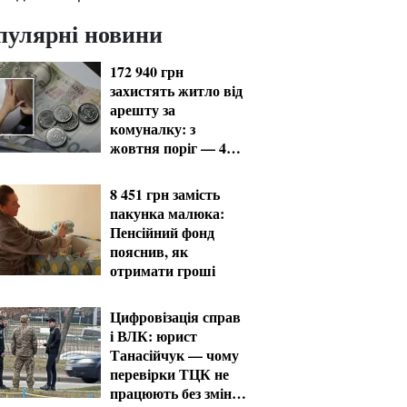
пулярні новини
172 940 грн
захистять житло від
арешту за
комуналку: з
жовтня поріг — 432
тисячі
8 451 грн замість
пакунка малюка:
Пенсійний фонд
пояснив, як
отримати гроші
Цифровізація справ
і ВЛК: юрист
Танасійчук — чому
перевірки ТЦК не
працюють без зміни