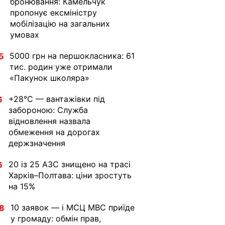
бронювання: Камельчук
пропонує ексміністру
мобілізацію на загальних
умовах
5000 грн на першокласника: 61
5
тис. родин уже отримали
«Пакунок школяра»
+28°C — вантажівки під
6
забороною: Служба
відновлення назвала
обмеження на дорогах
держзначення
20 із 25 АЗС знищено на трасі
6
Харків–Полтава: ціни зростуть
на 15%
10 заявок — і МСЦ МВС приїде
8
у громаду: обмін прав,