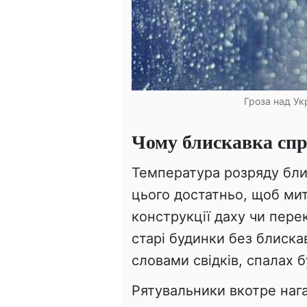
Гроза над Ук
Чому блискавка сп
Температура розряду бл
цього достатньо, щоб мит
конструкції даху чи пер
старі будинки без блиска
словами свідків, спалах 
Рятувальники вкотре наг