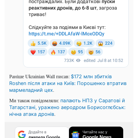
Раніше Ukrainian Wall писав:
$172 млн збитків
Roshen після атаки на Київ: Порошенко втратив
.
мармеладний цех
Ми також повідомляли:
палають НПЗ у Саратові й
Татарстані, уражено аеродром Борисоглєбськ:
.
нічна атака дронів
Додайте в
Читайте нас у
Google News
джерела Google