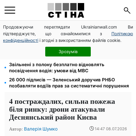
Продовжуючи переглядати Ukrainianwall.com Ви
172 940 грн захистять житло від арешту за
підтверджуєте, що ознайомилися з
Політикою
комуналку: з жовтня поріг — 432 тисячі
конфіденційності
і згодні з використанням файлів cookie.
Новий знак на центральній вулиці: водіям
вантажівок заборонили зупинку — штраф до 680
Зрозумів
грн
Звільнені з полону безплатно відновлять
посвідчення водія: умови від МВС
26 000 підписів — Зеленський доручив РНБО
позбавляти водіїв прав за систематичні порушення
4 постраждалих, сильна пожежа
біля ринку: дрони атакували
Деснянський район Києва
Автор:
Валерія Шумко
14:47 08.07.2026