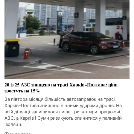
20 із 25 АЗС знищено на трасі Харків–Полтава: ціни
зростуть на 15%
За півтора місяця більшість автозаправок на трасі
Харків–Полтава знищено нічними ударами дронів. На
всій ділянці залишилося лише три-чотири працюючі
АЗС, а Харків і Суми ризикують опинитися у паливній
ізоляції.