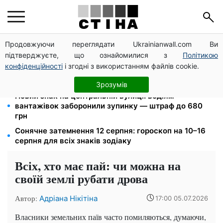
Продовжуючи переглядати Ukrainianwall.com Ви
Пенсія по інвалідності III групи з вересня: від 2595
підтверджуєте, що ознайомилися з
Політикою
до 10 625 грн — хто скільки отримає
конфіденційності
і згодні з використанням файлів cookie.
Затемнення 12 серпня: астролог Базиленко дала
гороскоп на 3–9 серпня для всіх знаків зодіаку
Зрозумів
Новий знак на центральній вулиці: водіям
вантажівок заборонили зупинку — штраф до 680
грн
Сонячне затемнення 12 серпня: гороскоп на 10–16
серпня для всіх знаків зодіаку
Всіх, хто має пай: чи можна на
своїй землі рубати дрова
Автор:
Адріана Нікітіна
17:00 05.07.2026
Власники земельних паїв часто помиляються, думаючи,