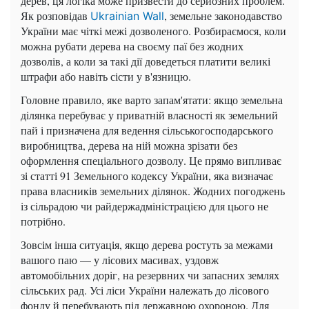
дерев, ця логіка може призвести до серйозних проблем.
Як розповідав
, земельне законодавство
Ukrainian Wall
України має чіткі межі дозволеного. Розбираємося, коли
можна рубати дерева на своєму паї без жодних
дозволів, а коли за такі дії доведеться платити великі
штрафи або навіть сісти у в'язницю.
Головне правило, яке варто запам'ятати: якщо земельна
ділянка перебуває у приватній власності як земельний
пай і призначена для ведення сільськогосподарського
виробництва, дерева на ній можна зрізати без
оформлення спеціального дозволу. Це прямо випливає
зі статті 91 Земельного кодексу України, яка визначає
права власників земельних ділянок. Жодних погоджень
із сільрадою чи райдержадміністрацією для цього не
потрібно.
Зовсім інша ситуація, якщо дерева ростуть за межами
вашого паю — у лісових масивах, уздовж
автомобільних доріг, на резервних чи запасних землях
сільських рад. Усі ліси України належать до лісового
фонду й перебувають під державною охороною. Для