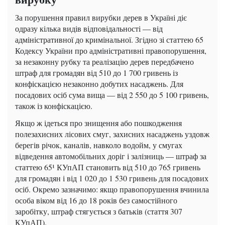
За порушення правил вирубки дерев в Україні діє
одразу кілька видів відповідальності — від
адміністративної до кримінальної. Згідно зі статтею 65
Кодексу України про адміністративні правопорушення,
за незаконну рубку та реалізацію дерев передбачено
штраф для громадян від 510 до 1 700 гривень із
конфіскацією незаконно добутих насаджень. Для
посадових осіб сума вища — від 2 550 до 5 100 гривень,
також із конфіскацією.
Якщо ж ідеться про знищення або пошкодження
полезахисних лісових смуг, захисних насаджень уздовж
берегів річок, каналів, навколо водойм, у смугах
відведення автомобільних доріг і залізниць — штраф за
статтею 65¹ КУпАП становить від 510 до 765 гривень
для громадян і від 1 020 до 1 530 гривень для посадових
осіб. Окремо зазначимо: якщо правопорушення вчинила
особа віком від 16 до 18 років без самостійного
заробітку, штраф стягується з батьків (стаття 307
КУпАП).