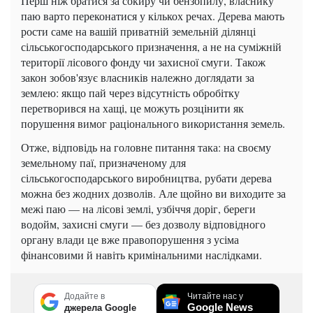
Перш ніж братися за сокиру чи бензопилу, власнику
паю варто переконатися у кількох речах. Дерева мають
рости саме на вашій приватній земельній ділянці
сільськогосподарського призначення, а не на суміжній
території лісового фонду чи захисної смуги. Також
закон зобов'язує власників належно доглядати за
землею: якщо пай через відсутність обробітку
перетворився на хащі, це можуть розцінити як
порушення вимог раціонального використання земель.
Отже, відповідь на головне питання така: на своєму
земельному паї, призначеному для
сільськогосподарського виробництва, рубати дерева
можна без жодних дозволів. Але щойно ви виходите за
межі паю — на лісові землі, узбіччя доріг, береги
водойм, захисні смуги — без дозволу відповідного
органу влади це вже правопорушення з усіма
фінансовими й навіть кримінальними наслідками.
Додайте в
Читайте нас у
Google News
джерела Google