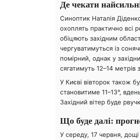
Де чекати найсильн
Синоптик Наталія Діденко
охоплять практично всі р
обіцяють західним облас
чергуватимуться із соняч
помірний, однак у західн
сягатимуть 12–14 метрів 
У Києві вівторок також б
становитиме 11–13°, вден
Західний вітер буде рвуч
Що буде далі: прогн
У середу, 17 червня, дощ