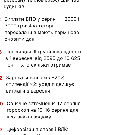
будинків
Виплати ВПО у серпні — 2000 і
8
3000 грн: 4 категорії
переселенців мають терміново
оновити дані
Пенсія для III групи інвалідності
6
з 1 вересня: від 2595 до 10 625
грн — хто скільки отримає
Зарплати вчителів +20%,
2
стипендії ×2: уряд підвищує
виплати з вересня
Сонячне затемнення 12 серпня:
30
гороскоп на 10–16 серпня для
всіх знаків зодіаку
Цифровізація справ і ВЛК:
7