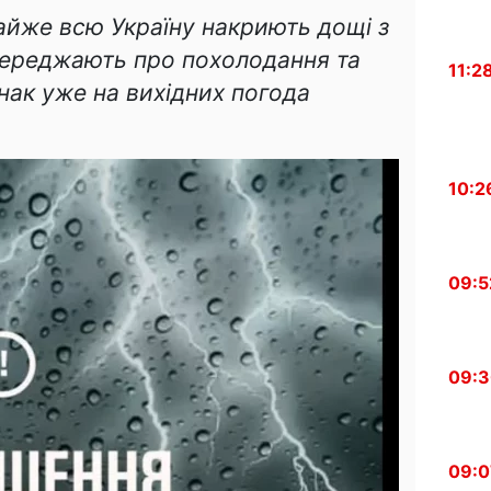
майже всю Україну накриють дощі з
переджають про похолодання та
11:2
нак уже на вихідних погода
10:2
09:5
09:
09:0