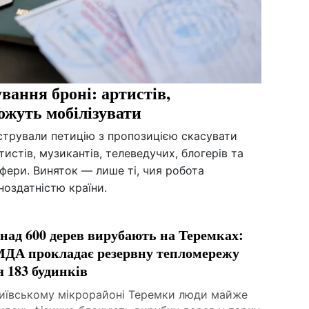
ування броні: артистів,
можуть мобілізувати
єстрували петицію з пропозицією скасувати
тистів, музикантів, телеведучих, блогерів та
фери. Виняток — лише ті, чия робота
ноздатністю країни.
над 600 дерев вирубають на Теремках:
ДА прокладає резервну тепломережу
я 183 будинків
київському мікрорайоні Теремки люди майже