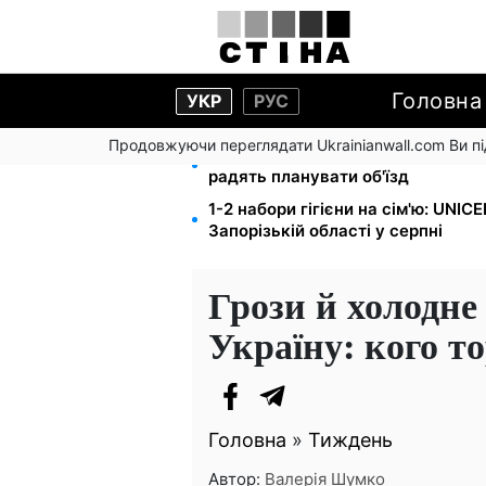
Головна
УКР
РУС
Продовжуючи переглядати Ukrainianwall.com Ви 
Міст Метро частково перекриють
радять планувати об'їзд
1-2 набори гігієни на сім'ю: UNIC
Запорізькій області у серпні
Грози й холодне
Україну: кого т
Головна
»
Тиждень
Автор:
Валерія Шумко