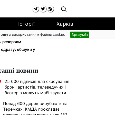
Історії
Харків
згодні з використанням файлів cookie.
Зрозумів
авлограді: двоє загиблих,
ь резервом
и одразу: обшуки у
К
танні новини
25 000 підписів для скасування
8
броні: артистів, телеведучих і
блогерів можуть мобілізувати
Понад 600 дерев вирубають на
Теремках: КМДА прокладає
резервну тепломережу для 183