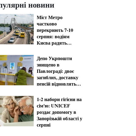
пулярні новини
Міст Метро
частково
перекриють 7-10
серпня: водіям
Києва радять
планувати об'їзд
Депо Укрпошти
знищено в
Павлограді: двоє
загиблих, доставку
пенсій відновлять
резервом
1-2 набори гігієни на
сім'ю: UNICEF
роздає допомогу в
Запорізькій області у
серпні