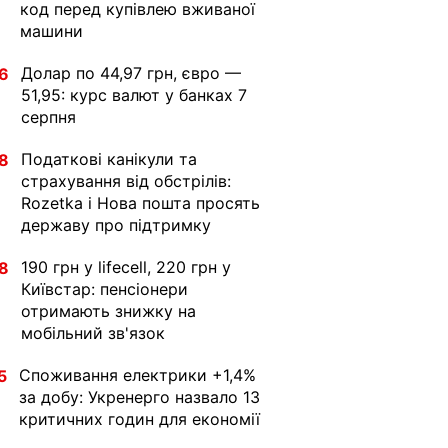
код перед купівлею вживаної
машини
Долар по 44,97 грн, євро —
6
51,95: курс валют у банках 7
серпня
Податкові канікули та
8
страхування від обстрілів:
Rozetka і Нова пошта просять
державу про підтримку
190 грн у lifecell, 220 грн у
8
Київстар: пенсіонери
отримають знижку на
мобільний зв'язок
Споживання електрики +1,4%
5
за добу: Укренерго назвало 13
критичних годин для економії