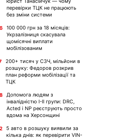
юрист Танасійчук — чому
перевірки ТЦК не працюють
без зміни системи
100 000 грн за 18 місяців:
6
Укрзалізниця скасувала
щомісячні виплати
мобілізованим
200+ тисяч у СЗЧ, мільйони в
7
розшуку: Федоров розкрив
план реформи мобілізації та
ТЦК
Допомога людям з
8
інвалідністю I-II групи: DRC,
Acted і NP реєструють просто
вдома на Херсонщині
5 авто в розшуку виявили за
2
кілька днів: як перевірити VIN-