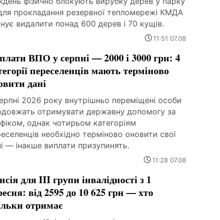
ждень фізично блокують вирубку дерев у парку
для прокладання резервної тепломережі КМДА
нує видалити понад 600 дерев і 70 кущів.
11:51 07.08
плати ВПО у серпні — 2000 і 3000 грн: 4
тегорії переселенців мають терміново
овити дані
ерпні 2026 року внутрішньо переміщені особи
одовжать отримувати державну допомогу за
фіком, однак чотирьом категоріям
еселенців необхідно терміново оновити свої
і — інакше виплати призупинять.
11:28 07.08
нсія для III групи інвалідності з 1
ресня: від 2595 до 10 625 грн — хто
ільки отримає