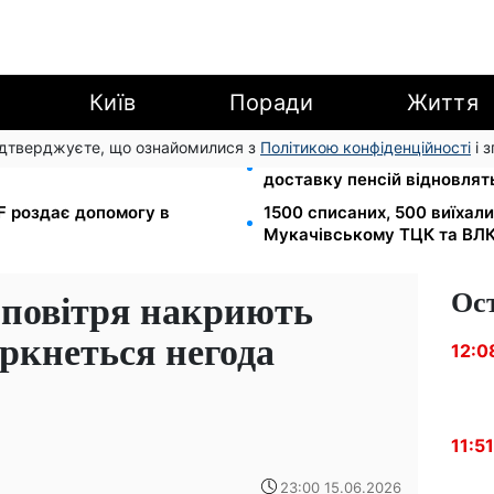
Київ
Поради
Життя
підтверджуєте, що ознайомилися з
Політикою конфіденційності
і 
 7-10 серпня: водіям Києва
Депо Укрпошти знищено в П
доставку пенсій відновлят
EF роздає допомогу в
1500 списаних, 500 виїхал
Мукачівському ТЦК та ВЛ
Ос
 повітря накриють
оркнеться негода
12:0
11:51
23:00 15.06.2026