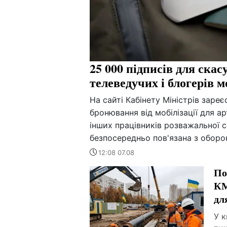
25 000 підписів для скас
телеведучих і блогерів 
На сайті Кабінету Міністрів заре
бронювання від мобілізації для ар
інших працівників розважальної с
безпосередньо пов'язана з оборо
12:08 07.08
По
КМ
дл
У 