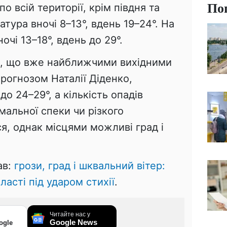
По
о всій території, крім півдня та
тура вночі 8–13°, вдень 19–24°. На
очі 13–18°, вдень до 29°.
ь, що вже найближчими вихідними
рогнозом Наталії Діденко,
о 24–29°, а кількість опадів
альної спеки чи різкого
я, однак місцями можливі град і
ав:
грози, град і шквальний вітер:
ласті під ударом стихії
.
Читайте нас у
Google News
ogle