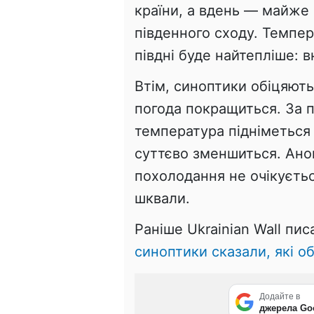
країни, а вдень — майже п
південного сходу. Темпера
півдні буде найтепліше: вн
Втім, синоптики обіцяют
погода покращиться. За п
температура підніметься д
суттєво зменшиться. Аном
похолодання не очікуєтьс
шквали.
Раніше Ukrainian Wall пис
синоптики сказали, які об
Додайте в
джерела Go