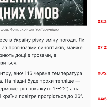
08:2
, дощ. Фото: скріншот YouTube-відео
есе в Україну різку зміну погоди. Як
, за прогнозами синоптиків, майже
07:2
риють дощі з грозами, а
зиться.
нтру, вночі 16 червня температура
06:2
а. На півдні буде трохи тепліше —
термометрів покажуть 17–22°, а на
і країни повітря прогріється до 26°.
04:5