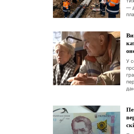
ти
— 
пла
Ви
ка
он
У с
пр
гра
пер
дан
Пе
ве
ск