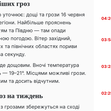
іших гроз
 уточнює: дощі та грози 16 червня
04:2
егіони. Найбільше прояснень
тям та Півдню — там опади
ною погодою. Вітер західний,
03:5
их та північних областях пориви
за секунду.
уде дощовим. Вночі температура
03:2
ь — 19–21°. Місцями можливі грози.
ким та досить відчутним.
оз на тиждень
02:2
і з грозами збережуться на сході