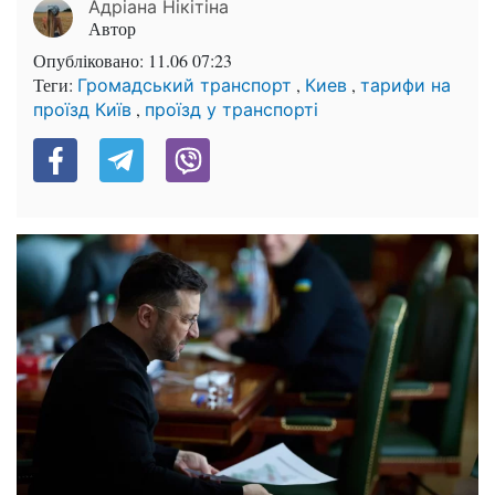
Адріана Нікітіна
Автор
Опубліковано:
11.06 07:23
Теги:
,
,
Громадський транспорт
Киев
тарифи на
,
проїзд Київ
проїзд у транспорті