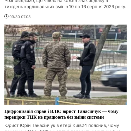
Розповідаємо, що чекає на кожен знак зодіаку в
тиждень кардинальних змін з 10 по 16 серпня 2026 року.
09:30 07.08
Цифровізація справ і ВЛК: юрист Танасійчук — чому
перевірки ТЦК не працюють без зміни системи
Юрист Юрій Танасійчук в етері Київ24 пояснив, чому