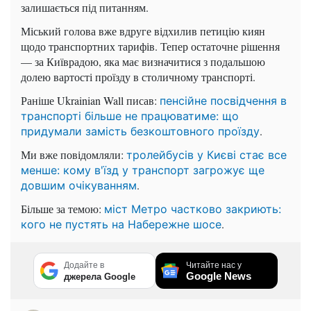
залишається під питанням.
Міський голова вже вдруге відхилив петицію киян
щодо транспортних тарифів. Тепер остаточне рішення
— за Київрадою, яка має визначитися з подальшою
долею вартості проїзду в столичному транспорті.
Раніше Ukrainian Wall писав:
пенсійне посвідчення в
транспорті більше не працюватиме: що
.
придумали замість безкоштовного проїзду
Ми вже повідомляли:
тролейбусів у Києві стає все
менше: кому в'їзд у транспорт загрожує ще
.
довшим очікуванням
Більше за темою:
міст Метро частково закриють:
.
кого не пустять на Набережне шосе
Додайте в
Читайте нас у
Google News
джерела Google