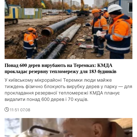
Понад 600 дерев вирубають на Теремках: КМДА
прокладає резервну тепломережу для 183 будинків
У київському мікрорайоні Теремки люди майже
тиждень фізично блокують вирубку дерев у парку — для
прокладання резервної тепломережі КМДА планує
видалити понад 600 дерев і 70 кущів.
11:51 07.08