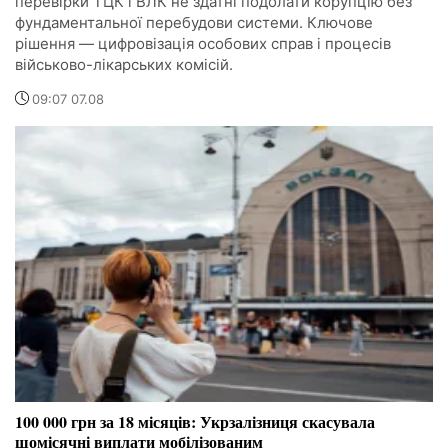
перевірки ТЦК і ВЛК не здатні подолати корупцію без
фундаментальної перебудови системи. Ключове
рішення — цифровізація особових справ і процесів
військово-лікарських комісій.
09:07 07.08
100 000 грн за 18 місяців: Укрзалізниця скасувала
щомісячні виплати мобілізованим