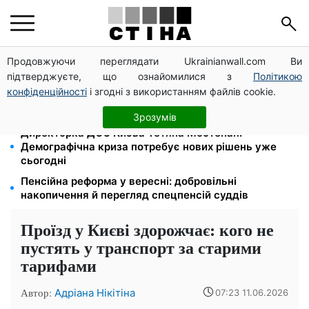
Продовжуючи переглядати Ukrainianwall.com Ви
Зарплати вчителів +20%, стипендії ×2: уряд
підтверджуєте, що ознайомилися з
Політикою
підвищує виплати з вересня
конфіденційності
і згодні з використанням файлів cookie.
120 грн на день лише на дорогу: кияни масово
звільняються через тариф 30 грн за проїзд
Зрозумів
Директорка ДОЗ Києва Тетяна Мостепан:
Демографічна криза потребує нових рішень уже
сьогодні
Пенсійна реформа у вересні: добровільні
накопичення й перегляд спецпенсій суддів
Проїзд у Києві здорожчає: кого не
пустять у транспорт за старими
тарифами
Автор:
Адріана Нікітіна
07:23 11.06.2026